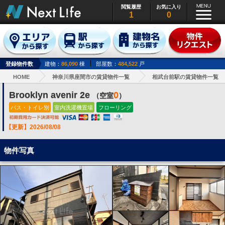
閲覧履歴
お気に入り
1
0
登録物件数
建物：
86,090
棟
部屋数：
484,522
戸
HOME
神奈川県座間市の賃貸物件一覧
相武台前駅の賃貸物件一覧
Brooklyn avenir 2e
0
（空室
）
バス・トイレ別
室内洗濯機置場
フローリング
【更新】2026/08/08
物件写真