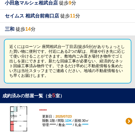
小田急マルシェ相武台店
徒歩
9
分
セイムス 相武台前南口店
徒歩
11
分
三和
徒歩
14
分
近くにはローソン 座間相武台一丁目店(徒歩5分)がありちょっとし
た買い物に便利です。付近にある2つの駅は、用途や行き先に応じ
て使い分けることができます。敷地内ごみ置き場付き物件でゴミ
出しを楽にできます。新たな回線工事が必要ない、経済的なネッ
ト回線工事済み物件です。できるだけ早めに不動産情報を集めた
い方は当社スタッフまでご連絡ください。地域の不動産情報をい
ち早くお届けします。
5
成約済みの部屋一覧（全
室）
*****
更新日：
2025/07/23
階数:1階 / 間取:
1DK
/ 面積:30㎡
管理:***** / 敷金:
*****
/ 礼金:
*****