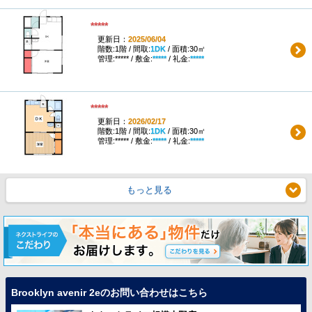
*****
更新日：
2025/06/04
階数:1階 / 間取:
1DK
/ 面積:30㎡
管理:***** / 敷金:
*****
/ 礼金:
*****
*****
更新日：
2026/02/17
階数:1階 / 間取:
1DK
/ 面積:30㎡
管理:***** / 敷金:
*****
/ 礼金:
*****
もっと見る
Brooklyn avenir 2eのお問い合わせはこちら