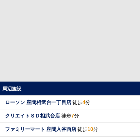
周辺施設
ローソン 座間相武台一丁目店
徒歩
4
分
クリエイトＳＤ相武台店
徒歩
7
分
ファミリーマート 座間入谷西店
徒歩
10
分