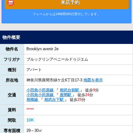
来店予約
フォームからは24時間365日受付しています。
物件概要
物件名
Brooklyn avenir 2e
フリガナ
ブルックリンアベニールドゥジエム
種別
アパート
所在地
神奈川県座間市緑ケ丘6丁目17-3
地図を表示
小田急小田原線
『
相武台前駅
』
徒歩
9
分
交通
小田急小田原線
『
座間駅
』
徒歩
24
分
相模線
『
相武台下駅
』
徒歩
25
分
賃料
*****
間取
1DK
専有面積
29～30㎡