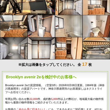
17
※拡大は画像をタップしてください。
全
枚
Brooklyn avenir 2eを検討中のお客様へ
Brooklyn avenir 2eの賃貸情報。（空室0件）2026年8月08日更新。1984年築（神奈
川県座間市）の賃貸アパートです。神奈川県座間市のお部屋探しはネクストライ
フへお任せください。
年間お問い合わせ数
22,000
件、成約数
5,000
件以上の弊社が、地域最大級の物件情
報から最新の物件情報をご紹介させていただきます。
お客様の「
今から見に行きたい！
」にも、できるかぎりご対応致します。ぜひお