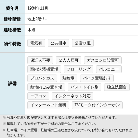
築年月
1984年11月
建物階建
地上2階 / -
建物構造
木造
電気有
公共排水
公営水道
物件特徴
保証人不要
２人入居可
ガスコンロ設置可
室内洗濯機置場
フローリング
バルコニー
プロパンガス
駐輪場
バイク置場あり
設備
敷地内ごみ置き場
バス・トイレ別
独立洗面台
エアコン
インターネット対応
インターネット無料
TVモニタ付インターホン
写真や間取り図が現状と相違する場合は現状を優先させていただきます。
掲載している物件が万が一ご成約の場合はご了承ください。
駐車場、バイク置場、駐輪場の正確な空き状況についてお問い合わせいただければ
助かります。