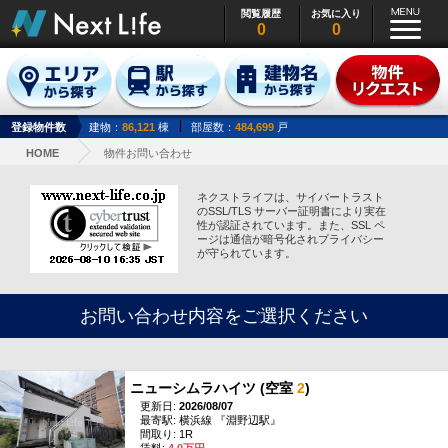
閲覧履歴
お気に入り
0
0
登録物件数
建物：
86,121
棟
部屋数：
484,699
戸
HOME
物件お問い合わせ
ネクストライフは、サイバートラスト
のSSL/TLS サーバー証明書により実在
性が認証されています。また、SSL ペ
ージは通信が暗号化されプライバシー
が守られています。
お問い合わせ内容をご選択ください
ニューシムラハイツ (空室
2
)
更新日:
2026/08/07
最寄駅: 横浜線 『淵野辺駅』
間取り: 1R