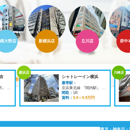
模大野店
新横浜店
立川店
府中
横浜店
川崎店
吉
シャトレーイン横浜
最寄駅：
東急東横線 『日吉駅』 徒歩
4
分
京浜東北線 『関内駅』 徒歩
1
分
間取：
1R
賃料：
5.0～5.9万円
東京・神奈川・