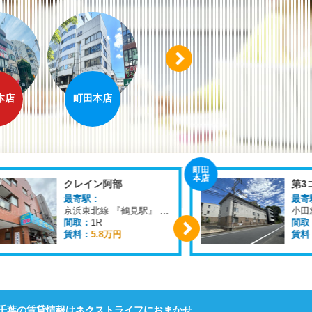
Next
本店
町田本店
溝の口店
横浜店
町田
本店
クレイン阿部
第3
最寄駅：
最寄
京浜東北線 『鶴見駅』 徒歩
10
分
間取：
1R
間取
賃料：
5.8万円
賃料
Next
千葉の賃貸情報はネクストライフにおまかせ