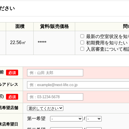
ださい
面積
賃料/販売価格
問
最新の空室状況を知
22.56㎡
*****
初期費用を知りたい
入居審査について相
前
必須
ルアドレス
可)
必須
店希望店舗
第一希望
/
来店希望日