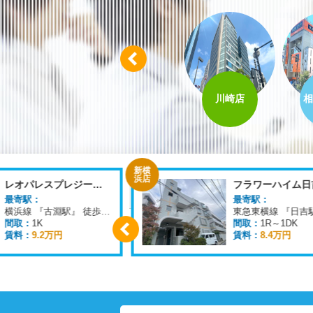
Prev
八王子店
柏店
川崎店
相
新横
浜店
レオパレスプレジール町田
フラワーハイム日
最寄駅：
最寄駅：
横浜線 『古淵駅』 徒歩
15
分
間取：
1K
間取：
1R～1DK
賃料：
9.2万円
賃料：
8.4万円
Prev