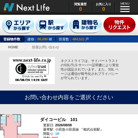
閲覧履歴
お気に入り
0
0
登録物件数
建物：
86,090
棟
部屋数：
484,522
戸
HOME
部屋お問い合わせ
ネクストライフは、サイバートラスト
のSSL/TLS サーバー証明書により実在
性が認証されています。また、SSL ペ
ージは通信が暗号化されプライバシー
が守られています。
お問い合わせ内容をご選択ください
ダイコービル 101
更新日:
2026/08/08
最寄駅: 小田急小田原線 『相武台前駅』
間取り:
1R