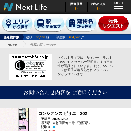
閲覧履歴
お気に入り
0
0
登録物件数
建物：
86,102
棟
部屋数：
484,576
戸
HOME
部屋お問い合わせ
ネクストライフは、サイバートラスト
のSSL/TLS サーバー証明書により実在
性が認証されています。また、SSL ペ
ージは通信が暗号化されプライバシー
が守られています。
お問い合わせ内容をご選択ください
コンシアンス ピリエ 202
更新日:
2023/12/02
最寄駅: 東急田園都市線 『鷺沼駅』
間取り:
1R