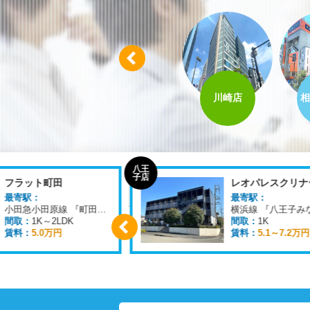
Prev
八王子店
柏店
川崎店
相
八王
子店
フラット町田
最寄駅：
最寄駅：
小田急小田原線 『町田駅』 徒歩
10
分
間取：
1K～2LDK
間取：
1K
賃料：
5.0万円
賃料：
5.1～7.2万円
Prev