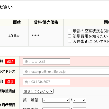
ださい
面積
賃料/販売価格
問
最新の空室状況を知
40.6㎡
*****
初期費用を知りたい
入居審査について相
前
必須
ルアドレス
可)
必須
店希望店舗
第一希望
/
来店希望日