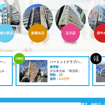
模大野店
新横浜店
立川店
府中
八王
川崎店
子店
レオパレスクリナーレみなみ野
ハーミットクラブハウス鶴見A棟
最寄駅：
横浜線 『八王子みなみ野駅』 徒歩
16
分
京浜東北線 『鶴見駅』 徒歩
8
分
間取：
1R
賃料：
6.6万円
東京・神奈川・