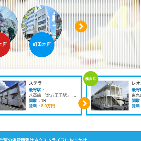
Next
本店
町田本店
溝の口店
横浜店
横浜店
ステラ
最寄駅：
最寄
八高線 『北八王子駅』 徒歩
4
分
間取：
1R
間取
賃料：
8.0万円
賃料
Next
千葉の賃貸情報はネクストライフにおまかせ