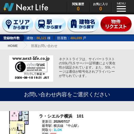
閲覧履歴
お気に入り
0
0
登録物件数
建物：
86,121
棟
部屋数：
484,699
戸
HOME
部屋お問い合わせ
ネクストライフは、サイバートラスト
のSSL/TLS サーバー証明書により実在
性が認証されています。また、SSL ペ
ージは通信が暗号化されプライバシー
が守られています。
お問い合わせ内容をご選択ください
ラ・シエルテ横浜 101
更新日:
2026/07/17
最寄駅: 横浜線 『中山駅』
間取り:
1LDK