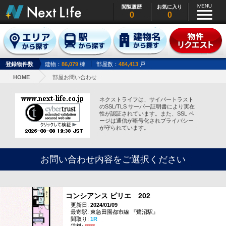
閲覧履歴
お気に入り
0
0
登録物件数
建物：
86,079
棟
部屋数：
484,413
戸
HOME
部屋お問い合わせ
ネクストライフは、サイバートラスト
のSSL/TLS サーバー証明書により実在
性が認証されています。また、SSL ペ
ージは通信が暗号化されプライバシー
が守られています。
お問い合わせ内容をご選択ください
コンシアンス ピリエ 202
更新日:
2024/01/09
最寄駅: 東急田園都市線 『鷺沼駅』
間取り:
1R