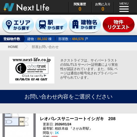
閲覧履歴
お気に入り
0
0
登録物件数
建物：
86,102
棟
部屋数：
484,576
戸
HOME
部屋お問い合わせ
ネクストライフは、サイバートラスト
のSSL/TLS サーバー証明書により実在
性が認証されています。また、SSL ペ
ージは通信が暗号化されプライバシー
が守られています。
お問い合わせ内容をご選択ください
レオパレスサニーコートイシガキ 208
更新日:
2026/01/24
最寄駅: 相鉄本線 『さがみ野駅』
間取り:
1K