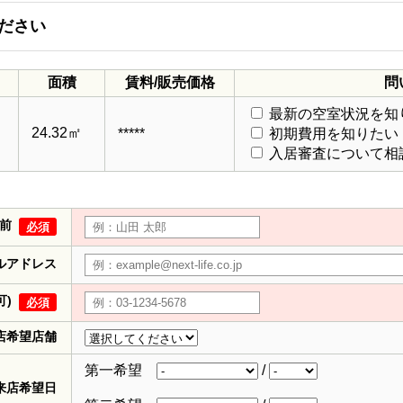
ださい
面積
賃料/販売価格
問
最新の空室状況を知
24.32㎡
*****
初期費用を知りたい
入居審査について相
前
必須
ルアドレス
可)
必須
店希望店舗
第一希望
/
来店希望日