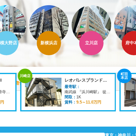
模大野店
新横浜店
立川店
府中
町田
川崎店
本店
I
レオパレスプランドールK
最寄駅：
京急本線 『花月総持寺駅』 徒歩
3
分
南武線 『浜川崎駅』 徒歩
9
分
間取：
1K
万円
賃料：
9.5～11.0万円
東京・神奈川・