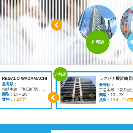
Prev
八王子店
柏店
川崎店
相
川崎店
REGALO WADAMACHI
ラグゼナ横浜鶴見I
最寄駅：
最寄駅：
相鉄本線 『和田町駅』 徒歩
6
分
間取：
1K～2K
間取：
1R～2K
賃料：
7.2万円
賃料：
10.4～11.0
Prev