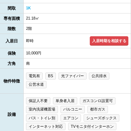
間取
1K
専有面積
21.18㎡
階数
2階
入居時期を相談する
入居日
即時
保険
10,000円
方角
南
電気有
BS
光ファイバー
公共排水
物件特徴
公営水道
保証人不要
単身者入居
ガスコンロ設置可
室内洗濯機置場
バルコニー
都市ガス
設備
バス・トイレ別
エアコン
シューズボックス
インターネット対応
TVモニタ付インターホン