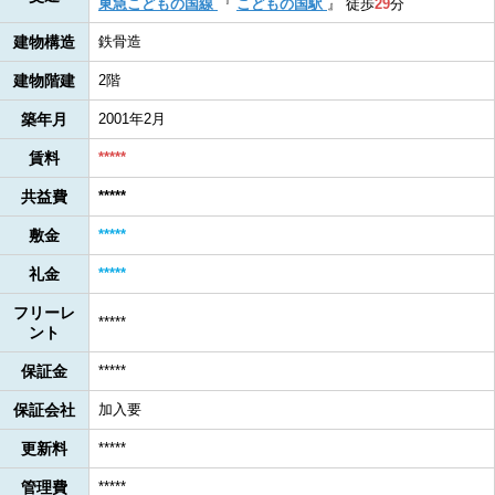
東急こどもの国線
『
こどもの国駅
』
徒歩
29
分
建物構造
鉄骨造
建物階建
2階
築年月
2001年2月
賃料
*****
共益費
*****
敷金
*****
礼金
*****
フリーレ
*****
ント
保証金
*****
保証会社
加入要
更新料
*****
管理費
*****