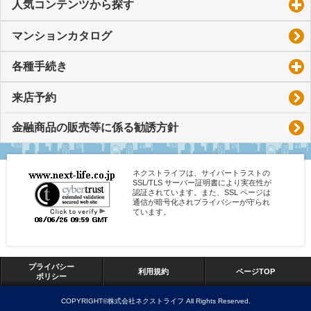
人気コンテンツから探す
click to expand contents
マンションカタログ
各種手続き
click to expand contents
来店予約
金融商品の販売等に係る勧誘方針
ネクストライフは、サイバートラストの
SSL/TLS サーバー証明書により実在性が
認証されています。また、SSL ページは
通信が暗号化されプライバシーが守られ
ています。
プライバシー
利用規約
ページTOP
ポリシー
COPYRIGHT©株式会社ネクストライフ All Rights Reserved.