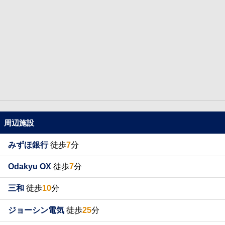
周辺施設
みずほ銀行
徒歩
7
分
Odakyu OX
徒歩
7
分
三和
徒歩
10
分
ジョーシン電気
徒歩
25
分