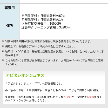
諸費用
-
初回保証料：月額総賃料の60％
月額保証料：月額総賃料の1％
入居時鍵交換費用：16500円
備考
退去時クリーニング費用：35200円
写真や間取り図が現状と相違する場合は現状を優先させていただきます。
掲載している物件が万が一ご成約の場合はご了承ください。
駐車場、バイク置場、駐輪場の正確な空き状況についてお問い合わせいただければ
助かります。
こちら以外にも空室がある場合がございます。お電話かメールにてお気軽にご連絡
ください。
アビタシオンジュネス
「アビタシオンジュネス *****」の部屋情報です。
小田急小田原線・玉川学園前駅、東急こどもの国線・こどもの国駅が利用可能。
東京都町田市のお部屋探しは年間お問い合わせ数
22,000
件、成約数約
5,000
件以上
のネクストライフへお任せください。