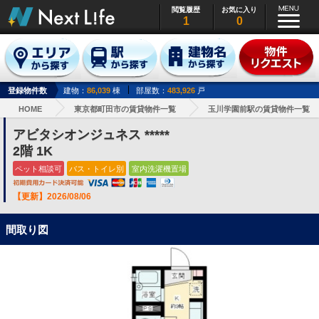
閲覧履歴
お気に入り
1
0
登録物件数
建物：
86,039
棟
部屋数：
483,926
戸
HOME
東京都町田市の賃貸物件一覧
玉川学園前駅の賃貸物件一覧
アビタシオンジュネス *****
2階 1K
ペット相談可
バス・トイレ別
室内洗濯機置場
【更新】2026/08/06
間取り図