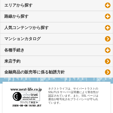
エリアから探す
click to expand contents
路線から探す
click to expand contents
人気コンテンツから探す
click to expand contents
マンションカタログ
各種手続き
click to expand contents
来店予約
金融商品の販売等に係る勧誘方針
ネクストライフは、サイバートラストの
SSL/TLS サーバー証明書により実在性が
認証されています。また、SSL ページは
通信が暗号化されプライバシーが守られ
ています。