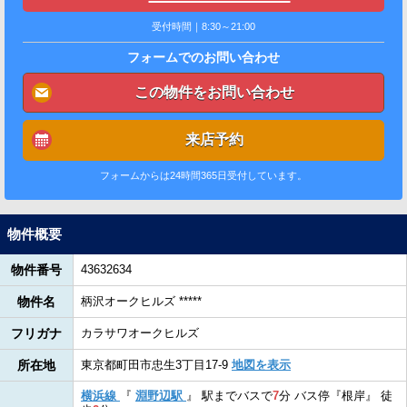
受付時間｜8:30～21:00
フォームでのお問い合わせ
この物件をお問い合わせ
来店予約
フォームからは24時間365日受付しています。
物件概要
物件番号
43632634
物件名
柄沢オークヒルズ *****
フリガナ
カラサワオークヒルズ
所在地
東京都町田市忠生3丁目17-9
地図を表示
横浜線
『
淵野辺駅
』
駅までバスで
7
分
バス停『根岸』
徒