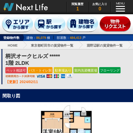
閲覧履歴
お気に入り
1
0
登録物件数
建物：
86,079
棟
部屋数：
484,413
戸
HOME
東京都町田市の賃貸物件一覧
淵野辺駅の賃貸物件一覧
柄沢オークヒルズ *****
1階 2LDK
ペット相談可
バス・トイレ別
駐車場あり
室内洗濯機置場
フローリング
【更新】2024/02/11
間取り図