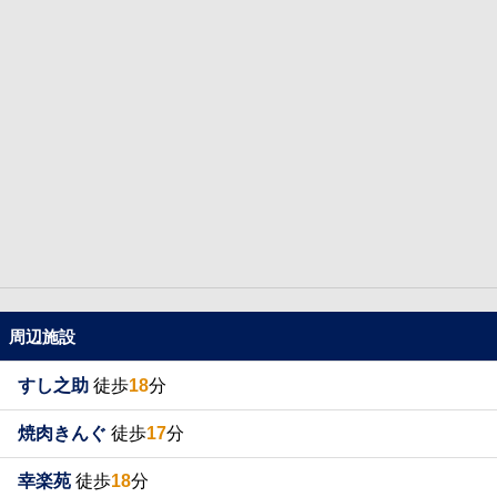
周辺施設
すし之助
徒歩
18
分
焼肉きんぐ
徒歩
17
分
幸楽苑
徒歩
18
分