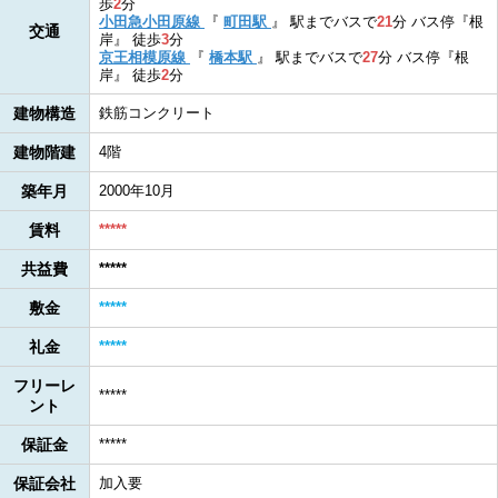
歩
2
分
小田急小田原線
『
町田駅
』
駅までバスで
21
分
バス停『根
交通
岸』
徒歩
3
分
京王相模原線
『
橋本駅
』
駅までバスで
27
分
バス停『根
岸』
徒歩
2
分
建物構造
鉄筋コンクリート
建物階建
4階
築年月
2000年10月
賃料
*****
共益費
*****
敷金
*****
礼金
*****
フリーレ
*****
ント
保証金
*****
保証会社
加入要