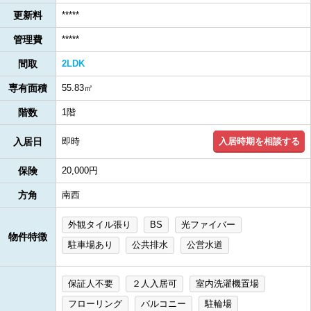
更新料
*****
管理費
*****
間取
2LDK
専有面積
55.83㎡
階数
1階
入居時期を相談する
入居日
即時
保険
20,000円
方角
南西
外観タイル張り
BS
光ファイバー
物件特徴
駐車場あり
公共排水
公営水道
保証人不要
２人入居可
室内洗濯機置場
フローリング
バルコニー
駐輪場