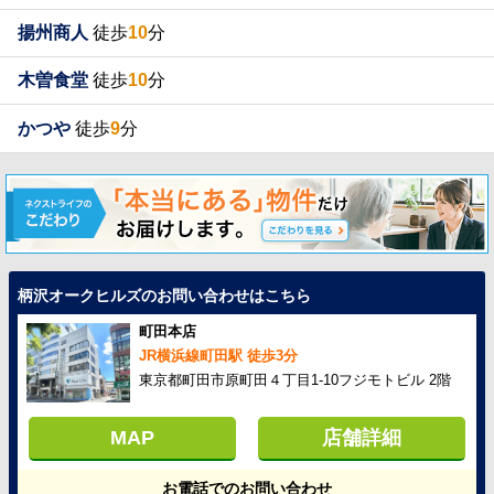
揚州商人
徒歩
10
分
木曽食堂
徒歩
10
分
かつや
徒歩
9
分
柄沢オークヒルズのお問い合わせはこちら
町田本店
JR横浜線町田駅 徒歩3分
東京都町田市原町田４丁目1-10フジモトビル 2階
MAP
店舗詳細
お電話でのお問い合わせ