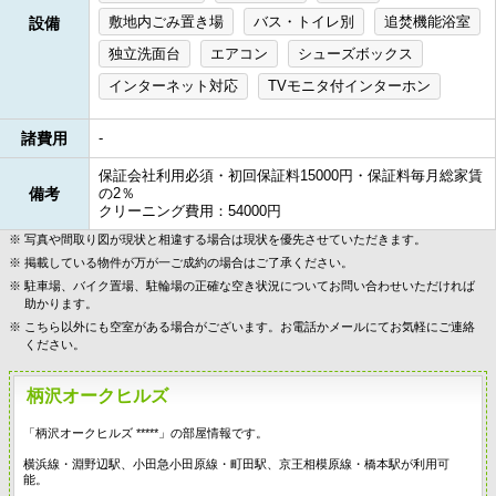
敷地内ごみ置き場
バス・トイレ別
追焚機能浴室
設備
独立洗面台
エアコン
シューズボックス
インターネット対応
TVモニタ付インターホン
諸費用
-
保証会社利用必須・初回保証料15000円・保証料毎月総家賃
備考
の2％
クリーニング費用：54000円
写真や間取り図が現状と相違する場合は現状を優先させていただきます。
掲載している物件が万が一ご成約の場合はご了承ください。
駐車場、バイク置場、駐輪場の正確な空き状況についてお問い合わせいただければ
助かります。
こちら以外にも空室がある場合がございます。お電話かメールにてお気軽にご連絡
ください。
柄沢オークヒルズ
「柄沢オークヒルズ *****」の部屋情報です。
横浜線・淵野辺駅、小田急小田原線・町田駅、京王相模原線・橋本駅が利用可
能。