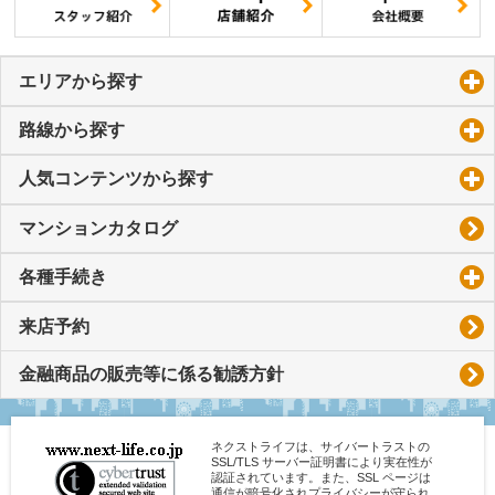
エリアから探す
click to expand contents
路線から探す
click to expand contents
人気コンテンツから探す
click to expand contents
マンションカタログ
各種手続き
click to expand contents
来店予約
金融商品の販売等に係る勧誘方針
ネクストライフは、サイバートラストの
SSL/TLS サーバー証明書により実在性が
認証されています。また、SSL ページは
通信が暗号化されプライバシーが守られ