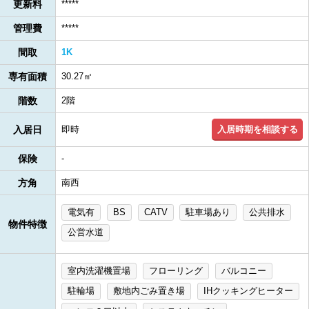
更新料
*****
管理費
*****
間取
1K
専有面積
30.27㎡
階数
2階
入居時期を相談する
入居日
即時
保険
-
方角
南西
電気有
BS
CATV
駐車場あり
公共排水
物件特徴
公営水道
室内洗濯機置場
フローリング
バルコニー
駐輪場
敷地内ごみ置き場
IHクッキングヒーター