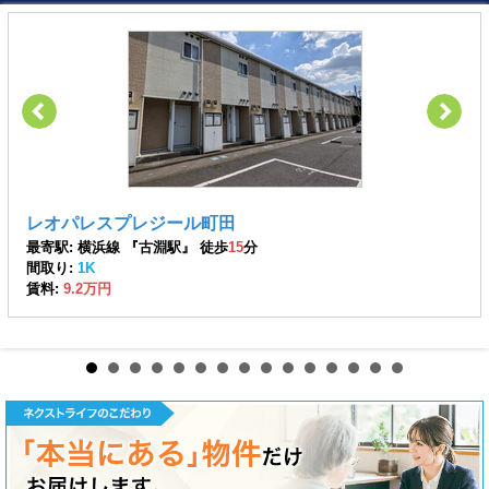
レオパレスプレジール町田
最寄駅: 横浜線 『古淵駅』 徒歩
15
分
間取り:
1K
賃料:
9.2万円