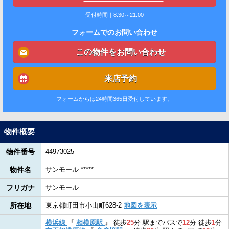
受付時間｜8:30～21:00
フォームでのお問い合わせ
この物件をお問い合わせ
来店予約
フォームからは24時間365日受付しています。
物件概要
物件番号
44973025
物件名
サンモール *****
フリガナ
サンモール
所在地
東京都町田市小山町628-2
地図を表示
横浜線
『
相模原駅
』
徒歩
25
分
駅までバスで
12
分
徒歩
1
分