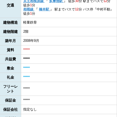
京王相模原線
『
多摩境駅
』
徒歩
30
分
駅までバスで
12
分
交通
徒歩
1
分
相模線
『
橋本駅
』
駅までバスで
12
分
バス停『中村不動』
徒歩
1
分
建物構造
軽量鉄骨
建物階建
2階
築年月
2008年9月
賃料
*****
共益費
*****
敷金
*****
礼金
*****
フリーレ
*****
ント
保証金
*****
保証会社
指定なし