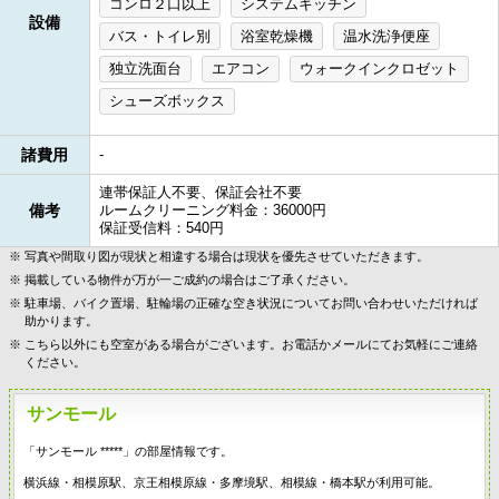
コンロ２口以上
システムキッチン
設備
バス・トイレ別
浴室乾燥機
温水洗浄便座
独立洗面台
エアコン
ウォークインクロゼット
シューズボックス
諸費用
-
連帯保証人不要、保証会社不要
備考
ルームクリーニング料金：36000円
保証受信料：540円
写真や間取り図が現状と相違する場合は現状を優先させていただきます。
掲載している物件が万が一ご成約の場合はご了承ください。
駐車場、バイク置場、駐輪場の正確な空き状況についてお問い合わせいただければ
助かります。
こちら以外にも空室がある場合がございます。お電話かメールにてお気軽にご連絡
ください。
サンモール
「サンモール *****」の部屋情報です。
横浜線・相模原駅、京王相模原線・多摩境駅、相模線・橋本駅が利用可能。