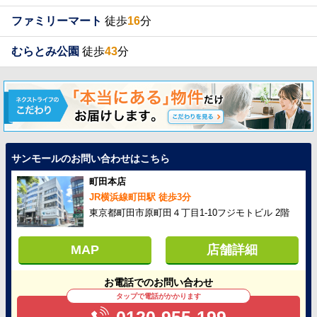
ファミリーマート
徒歩
16
分
むらとみ公園
徒歩
43
分
サンモールのお問い合わせはこちら
町田本店
JR横浜線町田駅 徒歩3分
東京都町田市原町田４丁目1-10フジモトビル 2階
MAP
店舗詳細
お電話でのお問い合わせ
タップで電話がかかります