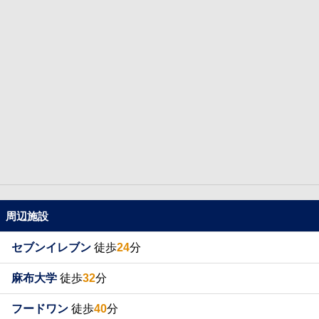
周辺施設
セブンイレブン
徒歩
24
分
麻布大学
徒歩
32
分
フードワン
徒歩
40
分