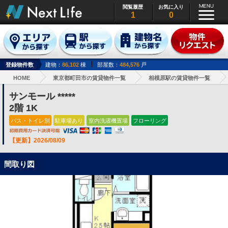
閲覧履歴
お気に入り
1
0
登録物件数
建物：
86,102
棟
部屋数：
484,576
戸
HOME
東京都町田市の賃貸物件一覧
相模原駅の賃貸物件一覧
サンモール *****
2階 1K
バス・トイレ別
駐車場あり
室内洗濯機置場
フローリング
【更新】2026/08/09
間取り図