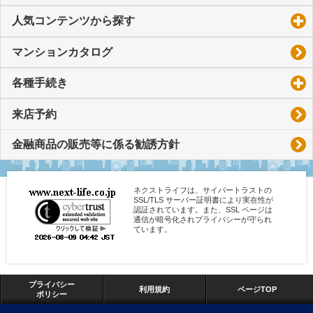
人気コンテンツから探す
click to expand contents
マンションカタログ
各種手続き
click to expand contents
来店予約
金融商品の販売等に係る勧誘方針
ネクストライフは、サイバートラストの
SSL/TLS サーバー証明書により実在性が
認証されています。また、SSL ページは
通信が暗号化されプライバシーが守られ
ています。
プライバシー
利用規約
ページTOP
ポリシー