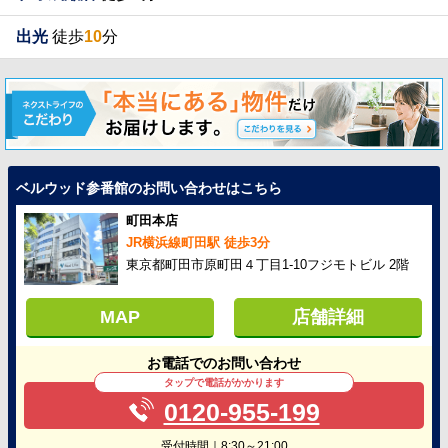
出光
徒歩
10
分
ベルウッド参番館のお問い合わせはこちら
町田本店
JR横浜線町田駅 徒歩3分
東京都町田市原町田４丁目1-10フジモトビル 2階
MAP
店舗詳細
お電話でのお問い合わせ
タップで電話がかかります
0120-955-199
受付時間｜8:30～21:00