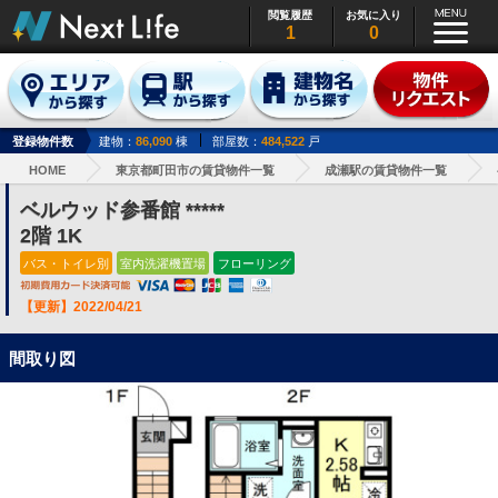
閲覧履歴
お気に入り
1
0
登録物件数
建物：
86,090
棟
部屋数：
484,522
戸
HOME
東京都町田市の賃貸物件一覧
成瀬駅の賃貸物件一覧
ベルウッド参番館 *****
2階 1K
バス・トイレ別
室内洗濯機置場
フローリング
【更新】2022/04/21
間取り図