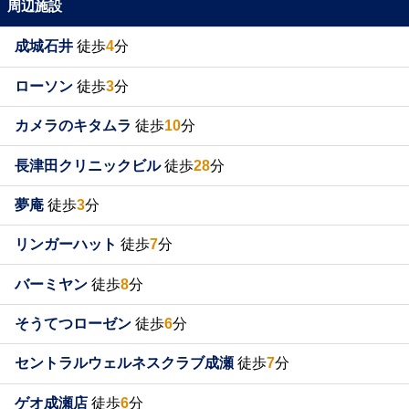
周辺施設
成城石井
徒歩
4
分
ローソン
徒歩
3
分
カメラのキタムラ
徒歩
10
分
長津田クリニックビル
徒歩
28
分
夢庵
徒歩
3
分
リンガーハット
徒歩
7
分
バーミヤン
徒歩
8
分
そうてつローゼン
徒歩
6
分
セントラルウェルネスクラブ成瀬
徒歩
7
分
ゲオ成瀬店
徒歩
6
分