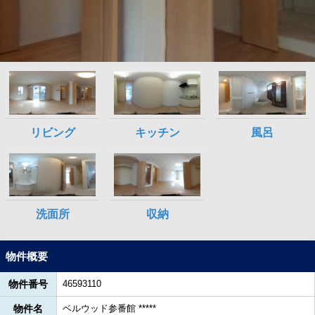
物件概要
物件番号
46593110
物件名
ベルウッド参番館 *****