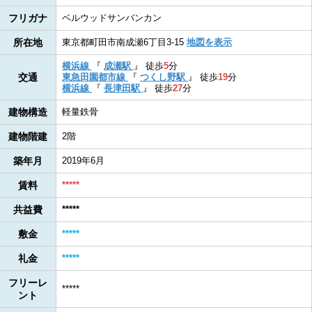
フリガナ
ベルウッドサンバンカン
所在地
東京都町田市南成瀬6丁目3-15
地図を表示
横浜線
『
成瀬駅
』
徒歩
5
分
交通
東急田園都市線
『
つくし野駅
』
徒歩
19
分
横浜線
『
長津田駅
』
徒歩
27
分
建物構造
軽量鉄骨
建物階建
2階
築年月
2019年6月
賃料
*****
共益費
*****
敷金
*****
礼金
*****
フリーレ
*****
ント