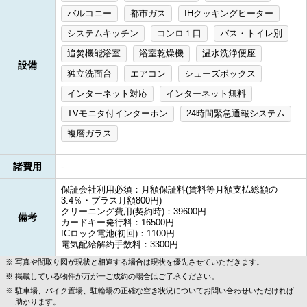
バルコニー
都市ガス
IHクッキングヒーター
システムキッチン
コンロ１口
バス・トイレ別
追焚機能浴室
浴室乾燥機
温水洗浄便座
設備
独立洗面台
エアコン
シューズボックス
インターネット対応
インターネット無料
TVモニタ付インターホン
24時間緊急通報システム
複層ガラス
諸費用
-
保証会社利用必須：月額保証料(賃料等月額支払総額の
3.4％・プラス月額800円)
クリーニング費用(契約時)：39600円
備考
カードキー発行料：16500円
ICロック電池(初回)：1100円
電気配給解約手数料：3300円
写真や間取り図が現状と相違する場合は現状を優先させていただきます。
掲載している物件が万が一ご成約の場合はご了承ください。
駐車場、バイク置場、駐輪場の正確な空き状況についてお問い合わせいただければ
助かります。