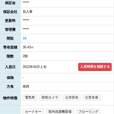
保証金
*****
保証会社
加入要
更新料
*****
管理費
*****
間取
1K
専有面積
30.43㎡
階数
2階
入居時期を相談する
入居日
2022年04月上旬
保険
-
方角
南西
電気有
防犯カメラ
公共排水
公営水道
物件特徴
カードキー
室内洗濯機置場
フローリング