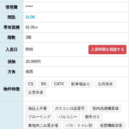
管理費
*****
間取
2LDK
専有面積
61.05㎡
階数
2階
入居時期を相談する
入居日
即時
保険
20,000円
方角
南西
CS
BS
CATV
駐車場あり
公共排水
物件特徴
公営水道
保証人不要
ガスコンロ設置可
室内洗濯機置場
フローリング
バルコニー
都市ガス
敷地内ごみ置き場
バス・トイレ別
追焚機能浴室