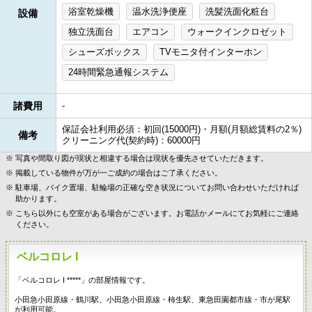
浴室乾燥機
温水洗浄便座
洗髪洗面化粧台
設備
独立洗面台
エアコン
ウォークインクロゼット
シューズボックス
TVモニタ付インターホン
24時間緊急通報システム
諸費用
-
保証会社利用必須：初回(15000円)・月額(月額総賃料の2％)
備考
クリーニング代(契約時)：60000円
写真や間取り図が現状と相違する場合は現状を優先させていただきます。
掲載している物件が万が一ご成約の場合はご了承ください。
駐車場、バイク置場、駐輪場の正確な空き状況についてお問い合わせいただければ
助かります。
こちら以外にも空室がある場合がございます。お電話かメールにてお気軽にご連絡
ください。
ベルコロレ I
「ベルコロレ I *****」の部屋情報です。
小田急小田原線・鶴川駅、小田急小田原線・柿生駅、東急田園都市線・市が尾駅
が利用可能。