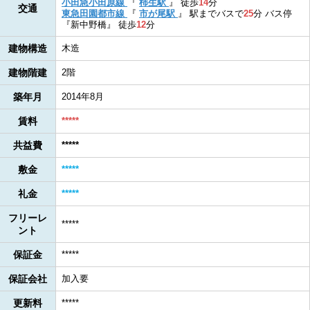
小田急小田原線
『
柿生駅
』
徒歩
14
分
交通
東急田園都市線
『
市が尾駅
』
駅までバスで
25
分
バス停
『新中野橋』
徒歩
12
分
建物構造
木造
建物階建
2階
築年月
2014年8月
賃料
*****
共益費
*****
敷金
*****
礼金
*****
フリーレ
*****
ント
保証金
*****
保証会社
加入要
更新料
*****