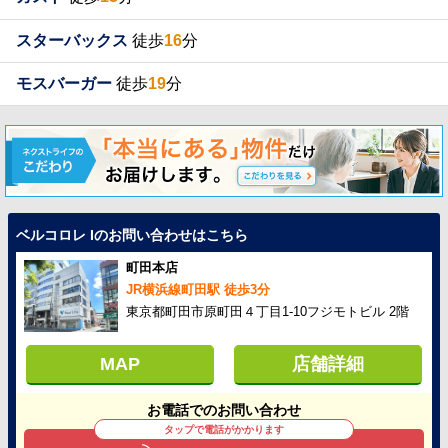
スターバックス
徒歩
16
分
モスバーガー
徒歩
19
分
ベルコロレ Iのお問い合わせはこちら
町田本店
JR横浜線町田駅 徒歩3分
東京都町田市原町田４丁目1-10フジモトビル 2階
MAP
店舗詳細
お電話でのお問い合わせ
タップで電話がかかります