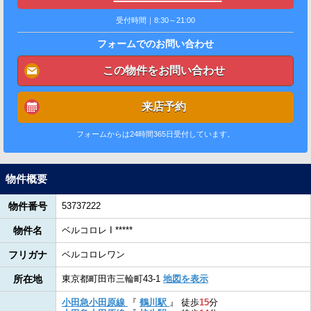
受付時間｜8:30～21:00
フォームでのお問い合わせ
この物件をお問い合わせ
来店予約
フォームからは24時間365日受付しています。
物件概要
物件番号
53737222
物件名
ベルコロレ I *****
フリガナ
ベルコロレワン
所在地
東京都町田市三輪町43-1
地図を表示
小田急小田原線
『
鶴川駅
』
徒歩
15
分