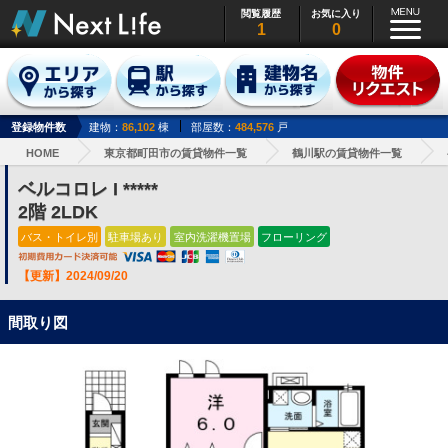
閲覧履歴
お気に入り
1
0
登録物件数
建物：
86,102
棟
部屋数：
484,576
戸
HOME
東京都町田市の賃貸物件一覧
鶴川駅の賃貸物件一覧
ベルコロレ I *****
2階 2LDK
バス・トイレ別
駐車場あり
室内洗濯機置場
フローリング
【更新】2024/09/20
間取り図