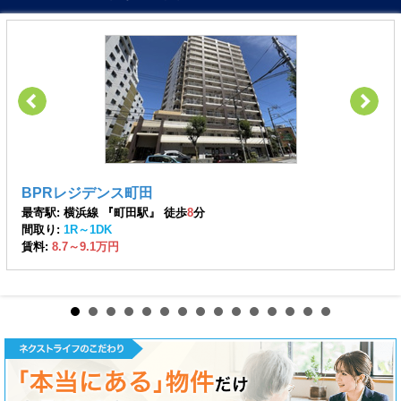
BPRレジデンス町田
最寄駅: 横浜線 『町田駅』 徒歩
8
分
間取り:
1R～1DK
賃料:
8.7～9.1万円