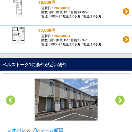
79,000円
更新日：
2026/08/08
階数:7階 / 間取:
1K
/ 面積:24.82㎡
管理:5,000円 / 敷金:
1.0ヶ月
/ 礼金:
1.0ヶ月
77,000円
更新日：
2026/08/04
階数:8階 / 間取:
1R
/ 面積:19.9㎡
管理:5,000円 / 敷金:
1.0ヶ月
/ 礼金:
1.0ヶ月
ベルストーク1に条件が近い物件
レオパレスプレジール町田