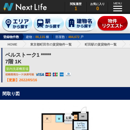
閲覧履歴
お気に入り
1
0
登録物件数
建物：
86,115
棟
部屋数：
484,672
戸
HOME
東京都町田市の賃貸物件一覧
町田駅の賃貸物件一覧
ベルストーク1 *****
7階 1K
室内洗濯機置場
【更新】2022/05/16
間取り図