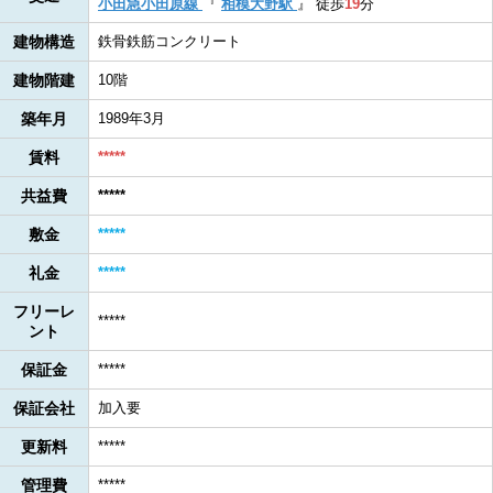
小田急小田原線
『
相模大野駅
』
徒歩
19
分
建物構造
鉄骨鉄筋コンクリート
建物階建
10階
築年月
1989年3月
賃料
*****
共益費
*****
敷金
*****
礼金
*****
フリーレ
*****
ント
保証金
*****
保証会社
加入要
更新料
*****
管理費
*****