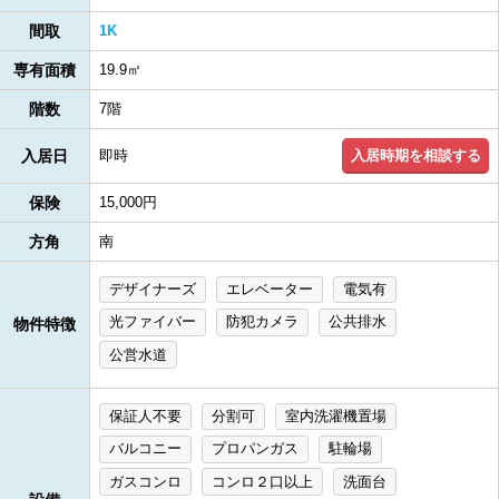
間取
1K
専有面積
19.9㎡
階数
7階
入居時期を相談する
入居日
即時
保険
15,000円
方角
南
デザイナーズ
エレベーター
電気有
光ファイバー
防犯カメラ
公共排水
物件特徴
公営水道
保証人不要
分割可
室内洗濯機置場
バルコニー
プロパンガス
駐輪場
ガスコンロ
コンロ２口以上
洗面台