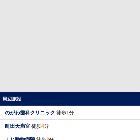
周辺施設
のがわ歯科クリニック
徒歩
1
分
町田天満宮
徒歩
4
分
ふじ動物病院
徒歩
2
分