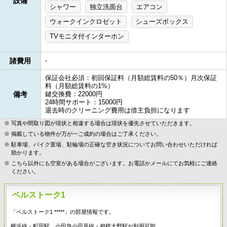
設備
シャワー
独立洗面台
エアコン
ウォークインクロゼット
シューズボックス
TVモニタ付インターホン
諸費用
-
保証会社必須：初回保証料（月額総賃料の50％）月次保証
料（月額総賃料の1%）
備考
鍵交換費：22000円
24時間サポート：15000円
退去時のクリーニング費用は借主負担になります
写真や間取り図が現状と相違する場合は現状を優先させていただきます。
掲載している物件が万が一ご成約の場合はご了承ください。
駐車場、バイク置場、駐輪場の正確な空き状況についてお問い合わせいただければ
助かります。
こちら以外にも空室がある場合がございます。お電話かメールにてお気軽にご連絡
ください。
ベルストーク1
「ベルストーク1 *****」の部屋情報です。
横浜線・町田駅、小田急小田原線・相模大野駅が利用可能。