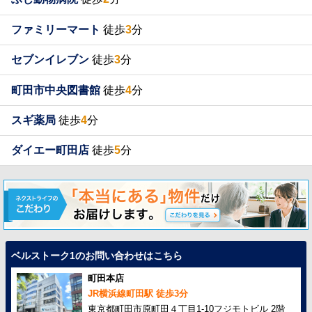
ファミリーマート
徒歩
3
分
セブンイレブン
徒歩
3
分
町田市中央図書館
徒歩
4
分
スギ薬局
徒歩
4
分
ダイエー町田店
徒歩
5
分
ベルストーク1のお問い合わせはこちら
町田本店
JR横浜線町田駅 徒歩3分
東京都町田市原町田４丁目1-10フジモトビル 2階