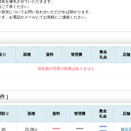
現状を優先させていただきます。
はご了承ください。
き状況についてお問い合わせいただければ助かります。
ます。お電話かメールにてお気軽にご連絡ください。
敷金
取り
面積
賃料
管理費
店舗
礼金
現在他の空室の部屋はありません
件 )
敷金
間取り
面積
賃料
管理費
店舗
礼金
*****
1K
21.08㎡
*****
*****
横浜