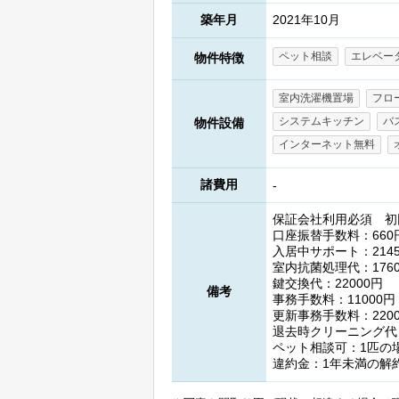
築年月
2021年10月
ペット相談
エレベー
物件特徴
室内洗濯機置場
フロ
システムキッチン
バ
物件設備
インターネット無料
諸費用
-
保証会社利用必須 初回
口座振替手数料：660
入居中サポート：214
室内抗菌処理代：176
鍵交換代：22000円
備考
事務手数料：11000円
更新事務手数料：220
退去時クリーニング代：
ペット相談可：1匹の場
違約金：1年未満の解