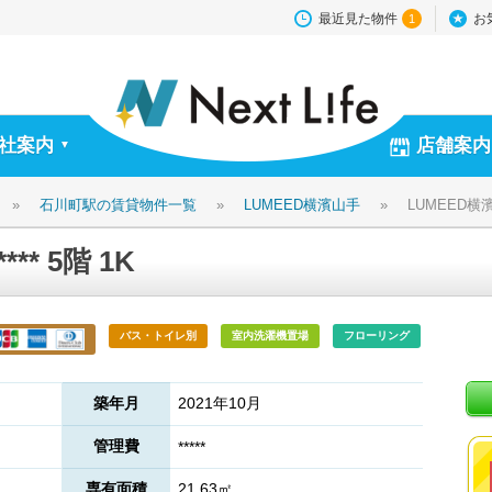
最近見た物件
お
1
社案内
店舗案内
▼
»
石川町駅の賃貸物件一覧
»
LUMEED横濱山手
»
LUMEED横濱山
** 5階 1K
バス・トイレ別
室内洗濯機置場
フローリング
築年月
2021年10月
管理費
*****
専有面積
21.63㎡