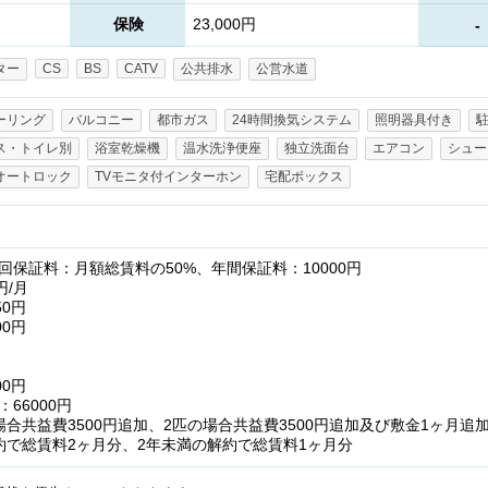
保険
23,000円
-
ター
CS
BS
CATV
公共排水
公営水道
ーリング
バルコニー
都市ガス
24時間換気システム
照明器具付き
ス・トイレ別
浴室乾燥機
温水洗浄便座
独立洗面台
エアコン
シュー
オートロック
TVモニタ付インターホン
宅配ボックス
保証料：月額総賃料の50%、年間保証料：10000円
円/月
50円
00円
00円
66000円
合共益費3500円追加、2匹の場合共益費3500円追加及び敷金1ヶ月追
約で総賃料2ヶ月分、2年未満の解約で総賃料1ヶ月分