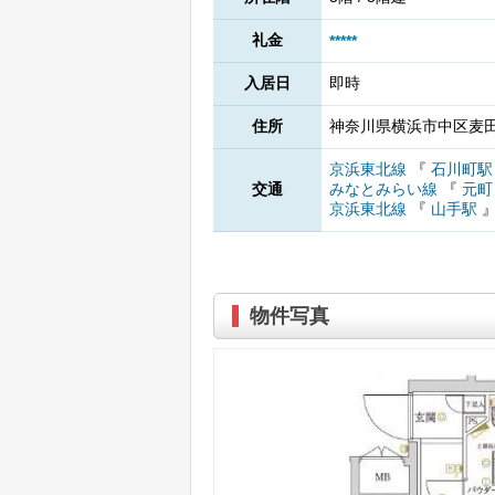
礼金
*****
入居日
即時
住所
神奈川県横浜市中区麦田
京浜東北線
『
石川町
交通
みなとみらい線
『
元町
京浜東北線
『
山手駅
物件写真