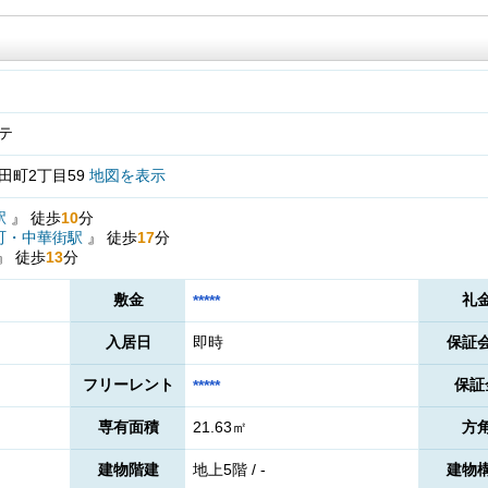
テ
田町2丁目59
地図を表示
駅
』
徒歩
10
分
町・中華街駅
』
徒歩
17
分
』
徒歩
13
分
敷金
礼
*****
入居日
即時
保証
フリーレント
保証
*****
専有面積
21.63㎡
方
建物階建
地上5階 / -
建物