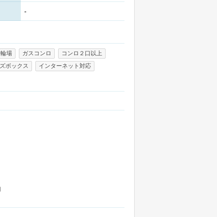
-
駐輪場
ガスコンロ
コンロ２口以上
ズボックス
インターネット対応
加