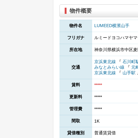
物件概要
物件名
LUMEED横濱山手
フリガナ
ルミードヨコハマヤマ
所在地
神奈川県横浜市中区麦
京浜東北線
『
石川町
交通
みなとみらい線
『
元
京浜東北線
『
山手駅
賃料
*****
更新料
*****
管理費
*****
間取
1K
貸借種別
普通賃貸借