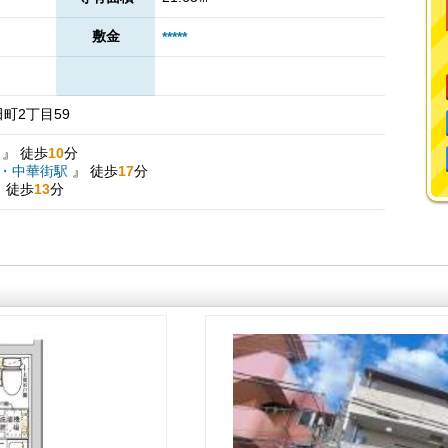
敷金
*****
町2丁目59
駅
』
徒歩
10
分
・中華街駅
』
徒歩
17
分
』
徒歩
13
分