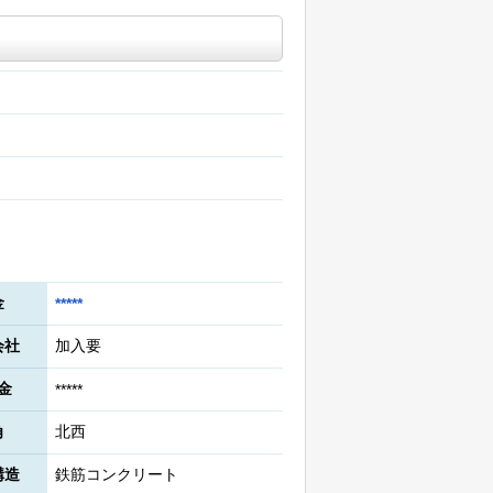
金
*****
会社
加入要
金
*****
角
北西
構造
鉄筋コンクリート