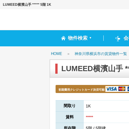
LUMEED横濱山手 ***** 5階 1K
物件検索
会
▼
HOME
»
神奈川県横浜市の賃貸物件一覧
LUMEED横濱山手 ***
初期費用クレジットカード決済可能
間取り
1K
賃料
*****
所在階
5階 / 5階建