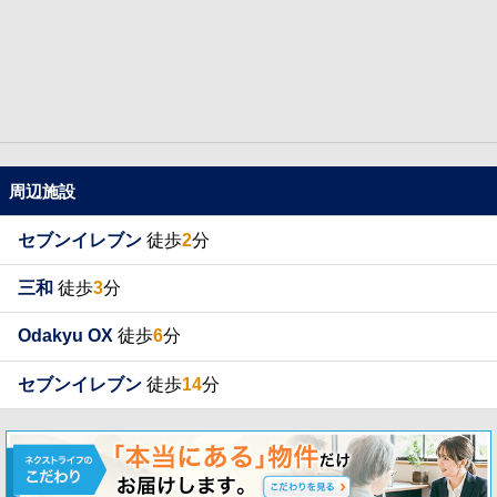
周辺施設
セブンイレブン
徒歩
2
分
三和
徒歩
3
分
Odakyu OX
徒歩
6
分
セブンイレブン
徒歩
14
分