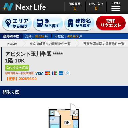
閲覧履歴
お気に入り
1
0
登録物件数
建物：
86,115
棟
部屋数：
484,672
戸
HOME
東京都町田市の賃貸物件一覧
玉川学園前駅の賃貸物件一覧
アビタント玉川学園 *****
1階 1DK
室内洗濯機置場
【更新】2026/08/09
間取り図