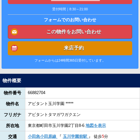
受付時間｜8:30～21:00
フォームでのお問い合わせ
この物件をお問い合わせ
来店予約
フォームからは24時間365日受付しています。
物件概要
物件番号
66882704
物件名
アビタント玉川学園 *****
フリガナ
アビタントタマガワガクエン
所在地
東京都町田市玉川学園2丁目8-6
地図を表示
交通
小田急小田原線
『
玉川学園前駅
』
徒歩
5
分