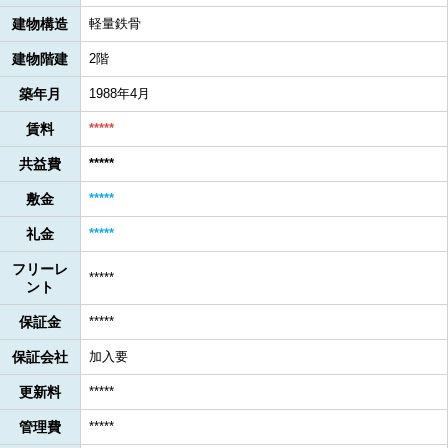
建物構造
軽量鉄骨
建物階建
2階
築年月
1988年4月
賃料
*****
共益費
*****
敷金
*****
礼金
*****
フリーレ
*****
ント
保証金
*****
保証会社
加入要
更新料
*****
管理費
*****