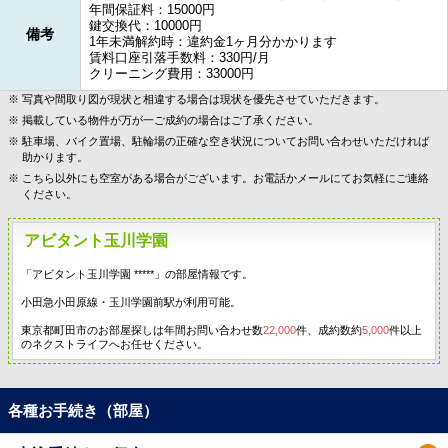
年間保証料：15000円
鍵交換代：10000円
備考
1年未満解約時：違約金1ヶ月分かかります
賃料口座引落手数料：330円/月
クリーニング費用：33000円
写真や間取り図が現状と相違する場合は現状を優先させていただきます。
掲載している物件が万が一ご成約の場合はご了承ください。
駐車場、バイク置場、駐輪場の正確な空き状況についてお問い合わせいただければ
助かります。
こちら以外にも空室がある場合がございます。お電話かメールにてお気軽にご連絡
ください。
アビタント玉川学園
「アビタント玉川学園 *****」の部屋情報です。
小田急小田原線・玉川学園前駅が利用可能。
東京都町田市のお部屋探しは年間お問い合わせ数
22,000
件、成約数約
5,000
件以上
のネクストライフへお任せください。
各種お手続き（部屋）