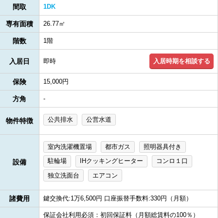
間取
1DK
専有面積
26.77㎡
階数
1階
入居時期を相談する
入居日
即時
保険
15,000円
方角
-
公共排水
公営水道
物件特徴
室内洗濯機置場
都市ガス
照明器具付き
駐輪場
IHクッキングヒーター
コンロ１口
設備
独立洗面台
エアコン
諸費用
鍵交換代:1万6,500円 口座振替手数料:330円（月額）
保証会社利用必須：初回保証料（月額総賃料の100％）