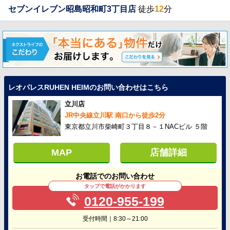
セブンイレブン昭島昭和町3丁目店
徒歩
12
分
レオパレスRUHEN HEIMのお問い合わせはこちら
立川店
JR中央線立川駅 南口から徒歩2分
東京都立川市柴崎町３丁目８－１NACビル ５階
MAP
店舗詳細
お電話でのお問い合わせ
タップで電話がかかります
0120-955-199
受付時間｜8:30～21:00