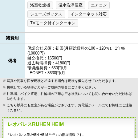
浴室乾燥機
温水洗浄便座
エアコン
シューズボックス
インターネット対応
TVモニタ付インターホン
諸費用
-
保証会社必須：初回(月額総賃料の100～120％)、1年毎
(10000円)
鍵交換代：16500円
備考
退去時清掃費：41800円
環境維持費：550円/月
LEONET：3630円/月
写真や間取り図が現状と相違する場合は現状を優先させていただきます。
掲載している物件が万が一ご成約の場合はご了承ください。
駐車場、バイク置場、駐輪場の正確な空き状況についてお問い合わせいただければ
助かります。
こちら以外にも空室がある場合がございます。お電話かメールにてお気軽にご連絡
ください。
レオパレスRUHEN HEIM
「レオパレスRUHEN HEIM *****」の部屋情報です。