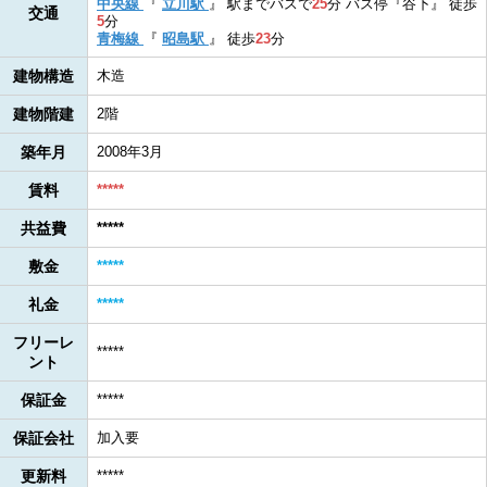
中央線
『
立川駅
』
駅までバスで
25
分
バス停『谷下』
徒歩
交通
5
分
青梅線
『
昭島駅
』
徒歩
23
分
建物構造
木造
建物階建
2階
築年月
2008年3月
賃料
*****
共益費
*****
敷金
*****
礼金
*****
フリーレ
*****
ント
保証金
*****
保証会社
加入要
更新料
*****