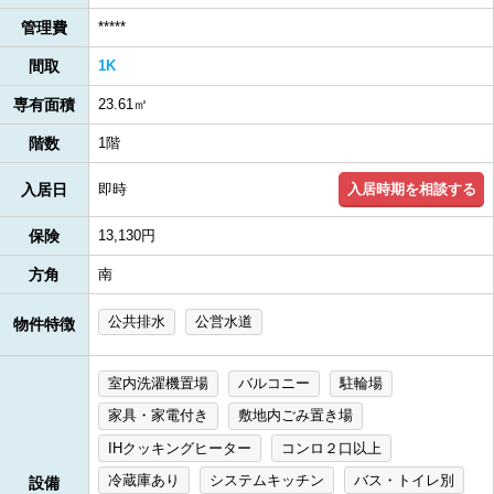
管理費
*****
間取
1K
専有面積
23.61㎡
階数
1階
入居時期を相談する
入居日
即時
保険
13,130円
方角
南
公共排水
公営水道
物件特徴
室内洗濯機置場
バルコニー
駐輪場
家具・家電付き
敷地内ごみ置き場
IHクッキングヒーター
コンロ２口以上
冷蔵庫あり
システムキッチン
バス・トイレ別
設備