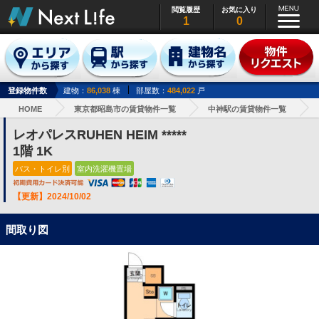
閲覧履歴
お気に入り
1
0
登録物件数
建物：
86,038
棟
部屋数：
484,022
戸
HOME
東京都昭島市の賃貸物件一覧
中神駅の賃貸物件一覧
レオパレスRUHEN HEIM *****
1階 1K
バス・トイレ別
室内洗濯機置場
【更新】2024/10/02
間取り図