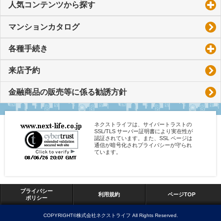
人気コンテンツから探す
click to expand contents
マンションカタログ
各種手続き
click to expand contents
来店予約
金融商品の販売等に係る勧誘方針
ネクストライフは、サイバートラストの
SSL/TLS サーバー証明書により実在性が
認証されています。また、SSL ページは
通信が暗号化されプライバシーが守られ
ています。
プライバシー
利用規約
ページTOP
ポリシー
COPYRIGHT©株式会社ネクストライフ All Rights Reserved.