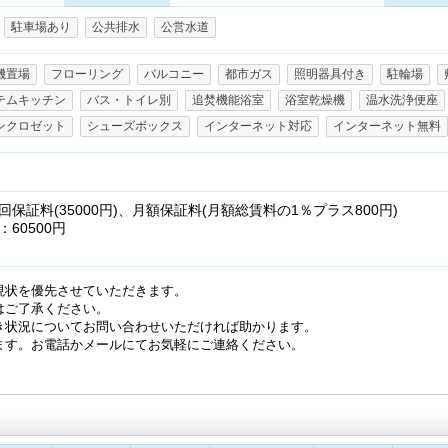
駐車場あり
公共排水
公営水道
機置場
フローリング
バルコニー
都市ガス
照明器具付き
駐輪場
テムキッチン
バス・トイレ別
追焚機能浴室
浴室乾燥機
温水洗浄便座
ンクロゼット
シューズボックス
インターネット対応
インターネット無料
保証料(35000円)、月額保証料(月額総賃料の1％プラス800円)
60500円
現状を優先させていただきます。
はご了承ください。
き状況についてお問い合わせいただければ助かります。
ます。お電話かメールにてお気軽にご連絡ください。