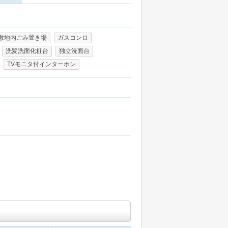
敷地内ごみ置き場
ガスコンロ
洗髪洗面化粧台
独立洗面台
TVモニタ付インターホン