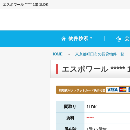
エスポワール ***** 1階 1LDK
物件検索
会
▼
HOME
»
東京都町田市の賃貸物件一覧
エスポワール ***** 
初期費用クレジットカード決済可能
間取り
1LDK
賃料
*****
所在階
1階 / 2階建