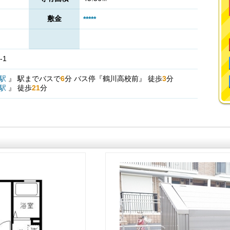
敷金
*****
-1
駅
』
駅までバスで
6
分
バス停『鶴川高校前』
徒歩
3
分
駅
』
徒歩
21
分