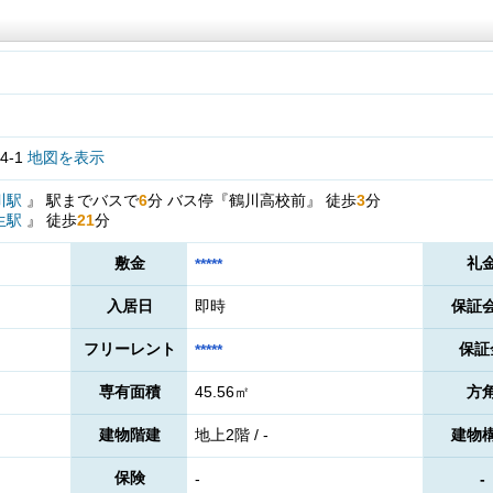
4-1
地図を表示
川駅
』
駅までバスで
6
分
バス停『鶴川高校前』
徒歩
3
分
生駅
』
徒歩
21
分
敷金
礼
*****
入居日
即時
保証
フリーレント
保証
*****
専有面積
45.56㎡
方
建物階建
地上2階 / -
建物
保険
-
-