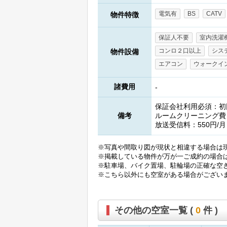
電気有
BS
CATV
物件特徴
保証人不要
室内洗濯
コンロ２口以上
シス
物件設備
エアコン
ウォークイ
諸費用
-
保証会社利用必須：初回
備考
ルームクリーニング費：
放送受信料：550円/月
※写真や間取り図が現状と相違する場合は
※掲載している物件が万が一ご成約の場合
※駐車場、バイク置場、駐輪場の正確な空
※こちら以外にも空室がある場合がござい
その他の空室一覧 (
0
件 )