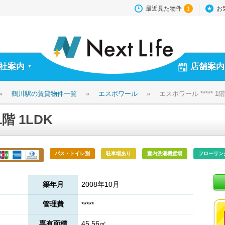
最近見た物件
お
1
社案内
店舗案内
▼
»
鶴川駅の賃貸物件一覧
»
エスポワール
»
エスポワール ***** 1階
1階 1LDK
バス・トイレ別
駐車場あり
室内洗濯機置場
フローリン
築年月
2008年10月
管理費
*****
専有面積
45.56㎡