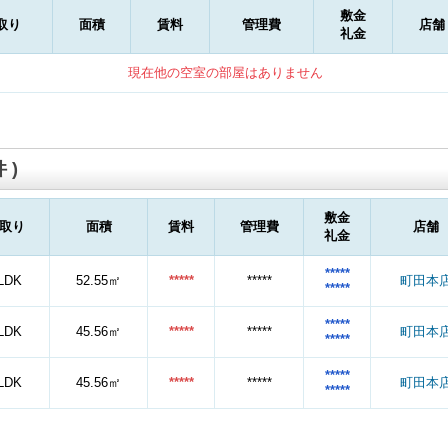
敷金
取り
面積
賃料
管理費
店舗
礼金
現在他の空室の部屋はありません
 )
敷金
取り
面積
賃料
管理費
店舗
礼金
*****
LDK
52.55㎡
*****
*****
町田本
*****
*****
LDK
45.56㎡
*****
*****
町田本
*****
*****
LDK
45.56㎡
*****
*****
町田本
*****