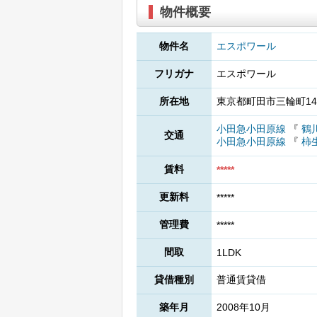
物件概要
物件名
エスポワール
フリガナ
エスポワール
所在地
東京都町田市三輪町14
小田急小田原線
『
鶴
交通
小田急小田原線
『
柿
賃料
*****
更新料
*****
管理費
*****
間取
1LDK
貸借種別
普通賃貸借
築年月
2008年10月