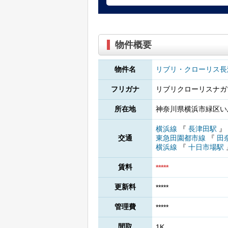
物件概要
物件名
リブリ・クローリス長
フリガナ
リブリクローリスナガ
所在地
神奈川県横浜市緑区いぶ
横浜線
『
長津田駅
』
交通
東急田園都市線
『
田
横浜線
『
十日市場駅
賃料
*****
更新料
*****
管理費
*****
間取
1K