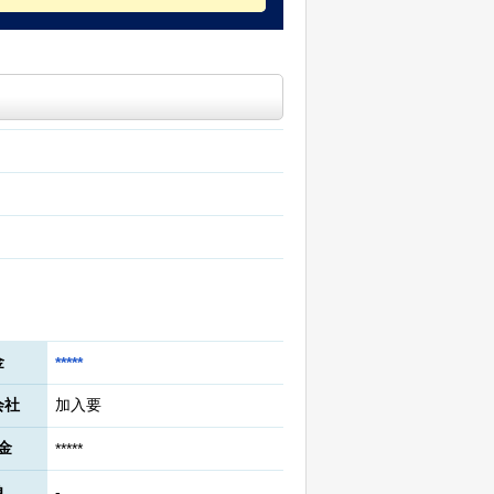
金
*****
会社
加入要
金
*****
角
-