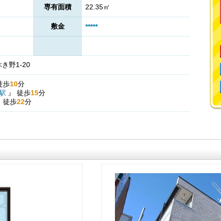
専有面積
22.35㎡
敷金
*****
野1-20
徒歩
10
分
駅
』
徒歩
15
分
』
徒歩
22
分