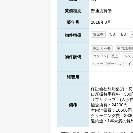
貸借種別
普通賃貸借
築年月
2018年8月
電気有
CS
BS
物件特徴
保証人不要
室内洗濯
コンロ２口以上
シス
物件設備
シューズボックス
イ
諸費用
-
保証会社利用必須：初回
口座振替手数料：330
リブリクラブ：(入会費)
備考
鍵交換費：24200円
室内消毒費：16500円
クリーニング費：363
違約金：1年未満の解