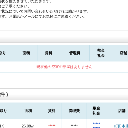
現状を優先させていただきます。
はご了承ください。
き状況についてお問い合わせいただければ助かります。
ます。お電話かメールにてお気軽にご連絡ください。
敷金
取り
面積
賃料
管理費
店舗
礼金
現在他の空室の部屋はありません
件 )
敷金
取り
面積
賃料
管理費
店舗
礼金
*****
1K
26.08㎡
*****
*****
町田本