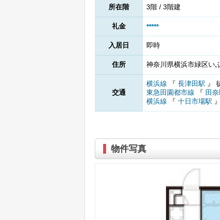
所在階
3階 / 3階建
礼金
*****
入居日
即時
住所
神奈川県横浜市緑区いぶき
横浜線
『
長津田駅
』
交通
東急田園都市線
『
田奈
横浜線
『
十日市場駅
物件写真