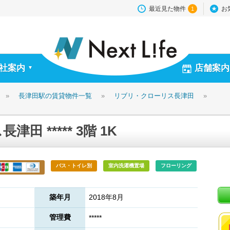
最近見た物件
お
1
社案内
店舗案内
▼
»
長津田駅の賃貸物件一覧
»
リブリ・クローリス長津田
»
 ***** 3階 1K
バス・トイレ別
室内洗濯機置場
フローリング
築年月
2018年8月
管理費
*****