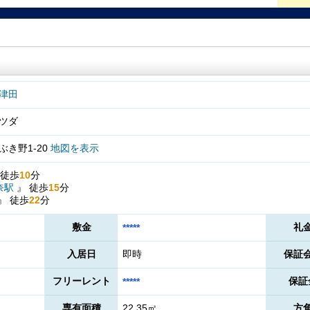
津田
ツダ
き野1-20
地図を表示
徒歩
10
分
奈駅
』
徒歩
15
分
』
徒歩
22
分
敷金
礼
*****
入居日
即時
保証
フリーレント
保証
*****
専有面積
22.35㎡
方