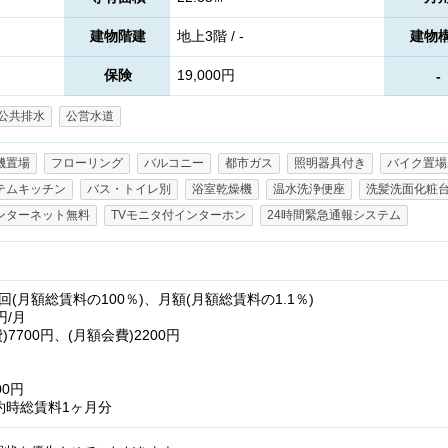
建物階建
地上3階 / -
建物
保険
19,000円
-
公共排水
公営水道
機置場
フローリング
バルコニー
都市ガス
照明器具付き
バイク置場
テムキッチン
バス・トイレ別
浴室乾燥機
温水洗浄便座
洗髪洗面化粧
ンターネット無料
TVモニタ付インターホン
24時間緊急通報システム
(月額総賃料の100％)、月額(月額総賃料の1.1％)
円/月
7700円、(月額会費)2200円
00円
約時総賃料1ヶ月分