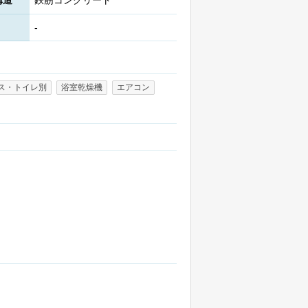
構造
鉄筋コンクリート
-
ス・トイレ別
浴室乾燥機
エアコン