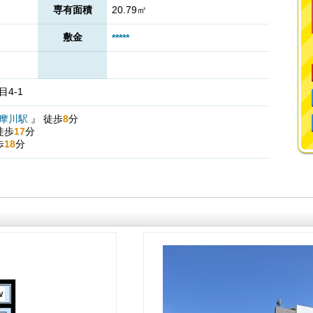
専有面積
20.79㎡
敷金
*****
4-1
摩川駅
』
徒歩
8
分
徒歩
17
分
歩
18
分