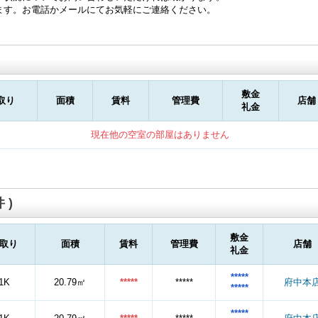
ます。お電話かメールにてお気軽にご連絡ください。
敷金
取り
面積
賃料
管理費
店舗
礼金
現在他の空室の部屋はありません
 )
敷金
取り
面積
賃料
管理費
店舗
礼金
*****
1K
20.79㎡
*****
*****
府中本
*****
*****