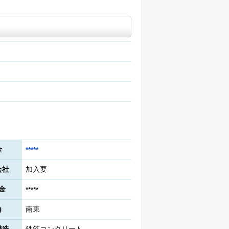
金
*****
会社
加入要
金
*****
角
南東