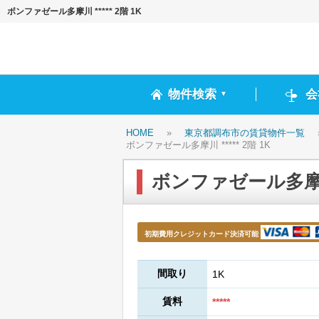
ボンファゼール多摩川 ***** 2階 1K
物件検索
会
▼
HOME
»
東京都調布市の賃貸物件一覧
ボンファゼール多摩川 ***** 2階 1K
ボンファゼール多摩川 *
初期費用クレジットカード決済可能
間取り
1K
賃料
*****