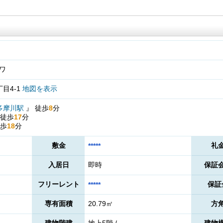
ワ
目4-1
地図を表示
多摩川駅
』
徒歩
8
分
徒歩
17
分
歩
18
分
敷金
礼
*****
入居日
即時
保証
フリーレント
保証
*****
専有面積
20.79㎡
方