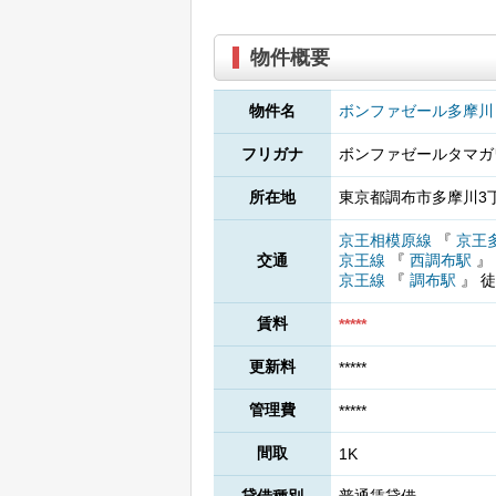
物件概要
物件名
ボンファゼール多摩川
フリガナ
ボンファゼールタマガ
所在地
東京都調布市多摩川3丁
京王相模原線
『
京王
交通
京王線
『
西調布駅
』
京王線
『
調布駅
』
徒
賃料
*****
更新料
*****
管理費
*****
間取
1K