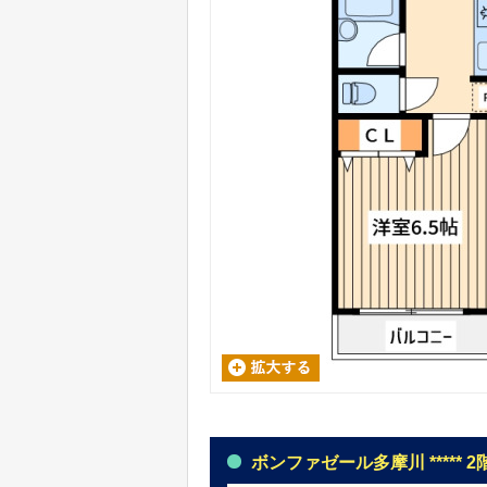
ボンファゼール多摩川 ***** 2階