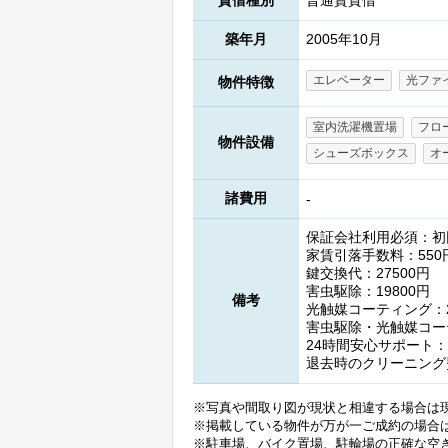
貸借種別
普通賃貸借
築年月
2005年10月
エレベーター
光ファ
物件特徴
室内洗濯機置場
フロ
物件設備
シューズボックス
オ
諸費用
-
保証会社利用必須：初回(
家賃引落手数料：550
鍵交換代：27500円
害虫駆除：19800円
備考
光触媒コーティング：2
害虫駆除・光触媒コーテ
24時間安心サポート：1
退去時のクリーニング
※写真や間取り図が現状と相違する場合は
※掲載している物件が万が一ご成約の場合
※駐車場、バイク置場、駐輪場の正確な空