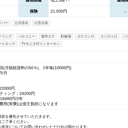
建物階建
地上5階 / -
建物
保険
21,500円
-
イバー
公共排水
公営水道
ーリング
バルコニー
都市ガス
駐輪場
ガスコンロ
コンロ１口
バ
ートロック
TVモニタ付インターホン
月額総賃料の50％)、1年毎(10000円)
円/月
2000円
ィング：24200円
8480円/2年
費用(実費)は借主負担になります
現状を優先させていただきます。
はご了承ください。
き状況についてお問い合わせいただければ助かります。