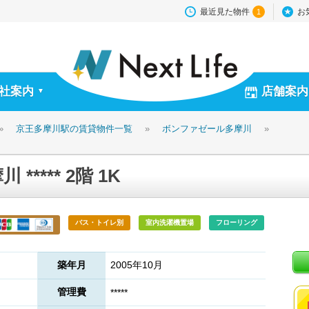
最近見た物件
お
1
社案内
店舗案内
▼
»
京王多摩川駅の賃貸物件一覧
»
ボンファゼール多摩川
»
**** 2階 1K
バス・トイレ別
室内洗濯機置場
フローリング
築年月
2005年10月
管理費
*****