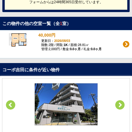
フォームからは24時間365日受付しています。
この物件の他の空室一覧（全
1
室）
40,000円
更新日：
2026/08/03
階数:2階 / 間取:
1K
/ 面積:28.81㎡
管理:2,000円 / 敷金:
0.0ヶ月
/ 礼金:
0.0ヶ月
コーポ吉田に条件が近い物件