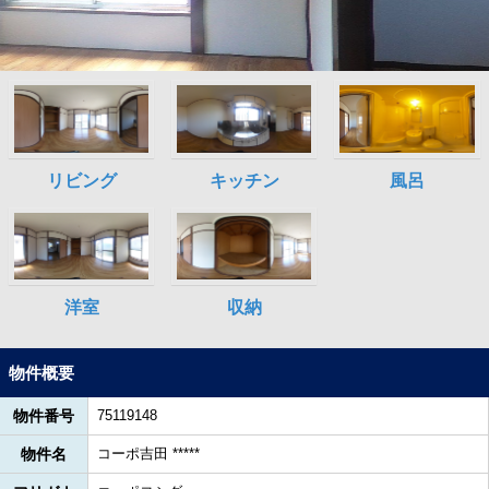
物件概要
物件番号
75119148
物件名
コーポ吉田 *****