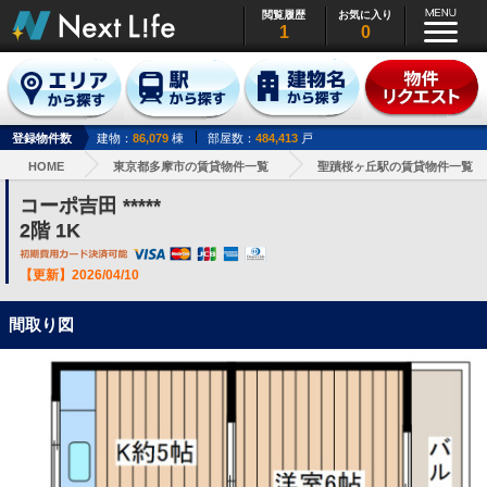
閲覧履歴
お気に入り
1
0
登録物件数
建物：
86,079
棟
部屋数：
484,413
戸
HOME
東京都多摩市の賃貸物件一覧
聖蹟桜ヶ丘駅の賃貸物件一覧
コーポ吉田 *****
2階 1K
【更新】2026/04/10
間取り図