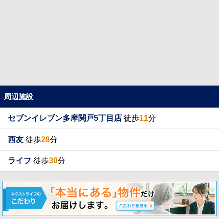
周辺施設
セブンイレブン多摩関戸5丁目店
徒歩
11
分
西友
徒歩
28
分
ライフ
徒歩
30
分