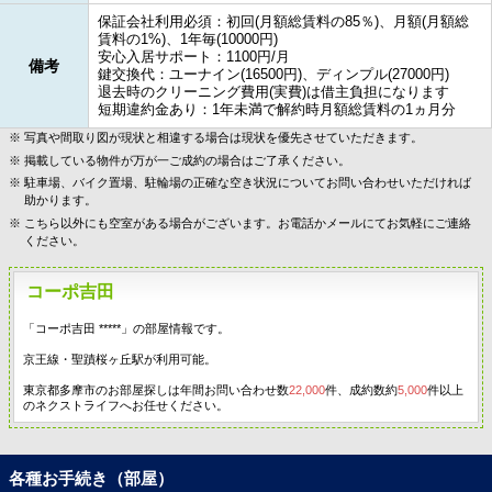
保証会社利用必須：初回(月額総賃料の85％)、月額(月額総
賃料の1%)、1年毎(10000円)
安心入居サポート：1100円/月
備考
鍵交換代：ユーナイン(16500円)、ディンプル(27000円)
退去時のクリーニング費用(実費)は借主負担になります
短期違約金あり：1年未満で解約時月額総賃料の1ヵ月分
写真や間取り図が現状と相違する場合は現状を優先させていただきます。
掲載している物件が万が一ご成約の場合はご了承ください。
駐車場、バイク置場、駐輪場の正確な空き状況についてお問い合わせいただければ
助かります。
こちら以外にも空室がある場合がございます。お電話かメールにてお気軽にご連絡
ください。
コーポ吉田
「コーポ吉田 *****」の部屋情報です。
京王線・聖蹟桜ヶ丘駅が利用可能。
東京都多摩市のお部屋探しは年間お問い合わせ数
22,000
件、成約数約
5,000
件以上
のネクストライフへお任せください。
各種お手続き（部屋）