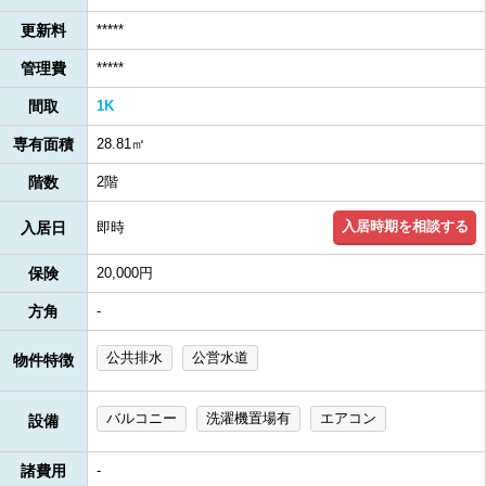
更新料
*****
管理費
*****
間取
1K
専有面積
28.81㎡
階数
2階
入居時期を相談する
入居日
即時
保険
20,000円
方角
-
公共排水
公営水道
物件特徴
バルコニー
洗濯機置場有
エアコン
設備
諸費用
-