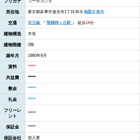
フリガナ
コーポヨシダ
所在地
東京都多摩市連光寺1丁目36-8
地図を表示
交通
京王線
『
聖蹟桜ヶ丘駅
』
徒歩
18
分
建物構造
木造
建物階建
2階
築年月
1980年9月
賃料
*****
共益費
*****
敷金
*****
礼金
*****
フリーレ
*****
ント
保証金
*****
保証会社
加入要