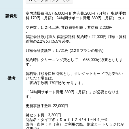
室内清掃費用:5万5,000円 町内会費:200円（月額） 収納手数
諸費用
料:170円（月額） 24時間サポート費用:330円（月額） ガス
空戸数：1, 2×4工法, 共益費等明細：共益費 2,200円
-
保証会社原則加入 保証委託料 契約時：22,000円 月額：賃料
総額の2.2%又は5.5%必要。
月額保証委託料：1,721円 (2.2％プランの場合)
契約時にクリーニング費として、￥55,000が必要となりま
す。
賃料等月額を口座引落とし、クレジットカードでお支払い
備考
いただく場合は、
収納手数料 170円がかかります。
「24時間サポート費用 330円（月額）」が必要となりま
す。
更新事務手数料 22,000円
鍵セット費 3,300円
商品名・タイプ名：Ｄｅｆｉ２４/Ｈ１−Ｎ４戸並
設備・条件：※（注） ご利用の際、別途カートリッジ代が
必要です。