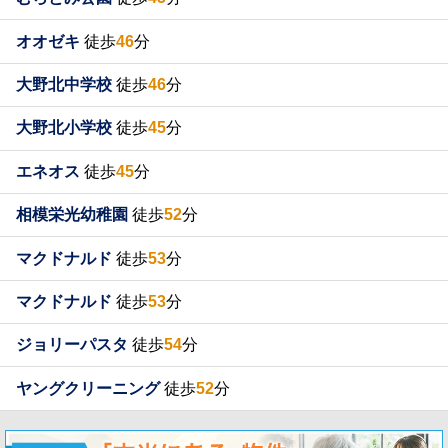
オオゼキ
徒歩
46
分
大野北中学校
徒歩
46
分
大野北小学校
徒歩
45
分
エネオス
徒歩
45
分
相模栄光幼稚園
徒歩
52
分
マクドナルド
徒歩
53
分
マクドナルド
徒歩
53
分
ジョリーパスタ
徒歩
54
分
ヤングクリーニング
徒歩
52
分