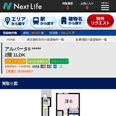
閲覧履歴
お気に入り
1
0
登録物件数
建物：
86,052
棟
部屋数：
484,174
戸
HOME
東京都町田市の賃貸物件一覧
多摩境駅の賃貸物件一覧
アルバータII *****
2階 1LDK
バス・トイレ別
室内洗濯機置場
フローリング
【更新】2026/08/07
間取り図