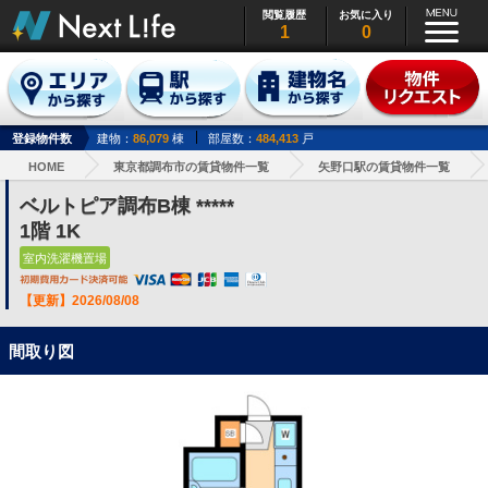
閲覧履歴
お気に入り
1
0
登録物件数
建物：
86,079
棟
部屋数：
484,413
戸
HOME
東京都調布市の賃貸物件一覧
矢野口駅の賃貸物件一覧
ベルトピア調布B棟 *****
1階 1K
室内洗濯機置場
【更新】2026/08/08
間取り図