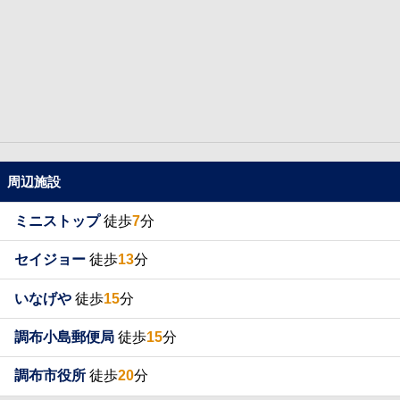
周辺施設
ミニストップ
徒歩
7
分
セイジョー
徒歩
13
分
いなげや
徒歩
15
分
調布小島郵便局
徒歩
15
分
調布市役所
徒歩
20
分