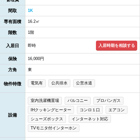
間取
1K
専有面積
16.2㎡
階数
1階
入居時期を相談する
入居日
即時
保険
16,000円
方角
東
電気有
公共排水
公営水道
物件特徴
室内洗濯機置場
バルコニー
プロパンガス
IHクッキングヒーター
コンロ１口
エアコン
設備
シューズボックス
インターネット対応
TVモニタ付インターホン