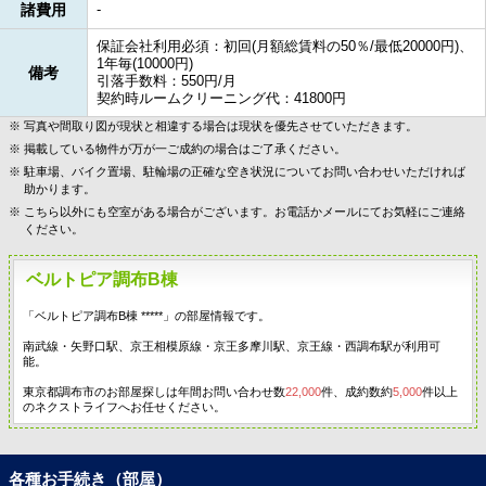
諸費用
-
保証会社利用必須：初回(月額総賃料の50％/最低20000円)、
1年毎(10000円)
備考
引落手数料：550円/月
契約時ルームクリーニング代：41800円
写真や間取り図が現状と相違する場合は現状を優先させていただきます。
掲載している物件が万が一ご成約の場合はご了承ください。
駐車場、バイク置場、駐輪場の正確な空き状況についてお問い合わせいただければ
助かります。
こちら以外にも空室がある場合がございます。お電話かメールにてお気軽にご連絡
ください。
ベルトピア調布B棟
「ベルトピア調布B棟 *****」の部屋情報です。
南武線・矢野口駅、京王相模原線・京王多摩川駅、京王線・西調布駅が利用可
能。
東京都調布市のお部屋探しは年間お問い合わせ数
22,000
件、成約数約
5,000
件以上
のネクストライフへお任せください。
各種お手続き（部屋）