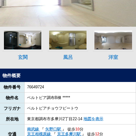
物件概要
物件番号
76649724
物件名
ベルトピア調布B棟 *****
フリガナ
ベルトピアチョウフビートウ
所在地
東京都調布市多摩川2丁目22-14
地図を表示
南武線
『
矢野口駅
』
徒歩
10
分
交通
京王相模原線
『
京王多摩川駅
』
徒歩
12
分