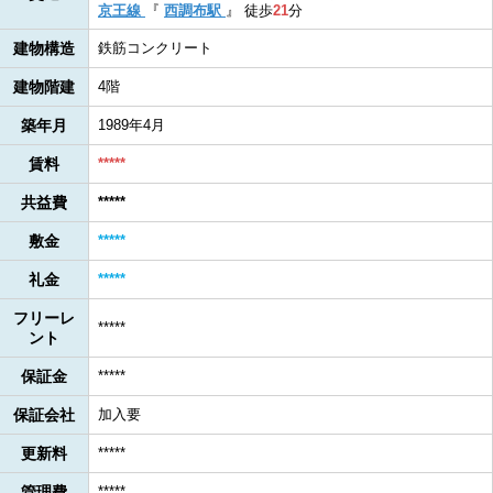
京王線
『
西調布駅
』
徒歩
21
分
建物構造
鉄筋コンクリート
建物階建
4階
築年月
1989年4月
賃料
*****
共益費
*****
敷金
*****
礼金
*****
フリーレ
*****
ント
保証金
*****
保証会社
加入要
更新料
*****
管理費
*****