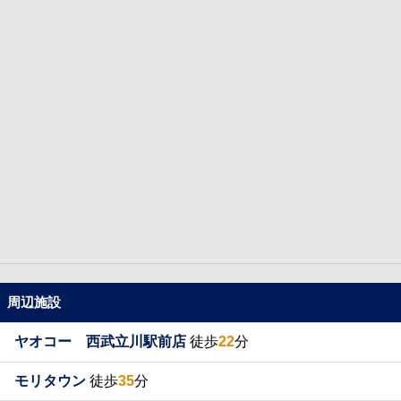
周辺施設
ヤオコー 西武立川駅前店
徒歩
22
分
モリタウン
徒歩
35
分