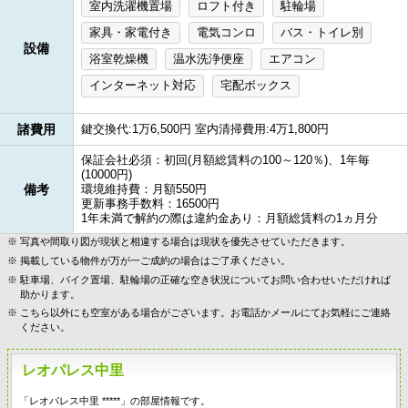
室内洗濯機置場
ロフト付き
駐輪場
家具・家電付き
電気コンロ
バス・トイレ別
設備
浴室乾燥機
温水洗浄便座
エアコン
インターネット対応
宅配ボックス
諸費用
鍵交換代:1万6,500円 室内清掃費用:4万1,800円
保証会社必須：初回(月額総賃料の100～120％)、1年毎
(10000円)
備考
環境維持費：月額550円
更新事務手数料：16500円
1年未満で解約の際は違約金あり：月額総賃料の1ヵ月分
写真や間取り図が現状と相違する場合は現状を優先させていただきます。
掲載している物件が万が一ご成約の場合はご了承ください。
駐車場、バイク置場、駐輪場の正確な空き状況についてお問い合わせいただければ
助かります。
こちら以外にも空室がある場合がございます。お電話かメールにてお気軽にご連絡
ください。
レオパレス中里
「レオパレス中里 *****」の部屋情報です。