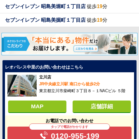
セブンイレブン 昭島美堀町１丁目店
徒歩
19
分
セブンイレブン 昭島美掘町１丁目店
徒歩
19
分
レオパレス中里のお問い合わせはこちら
立川店
JR中央線立川駅 南口から徒歩2分
東京都立川市柴崎町３丁目８－１NACビル ５階
MAP
店舗詳細
お電話でのお問い合わせ
タップで電話がかかります
0120-955-199