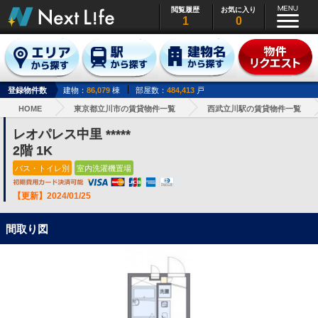
閲覧履歴
お気に入り
1
0
登録物件数
建物：
86,079
棟
部屋数：
484,413
戸
HOME
東京都立川市の賃貸物件一覧
西武立川駅の賃貸物件一覧
レオパレス中里 *****
2階 1K
バス・トイレ別
室内洗濯機置場
【更新】2024/01/25
間取り図