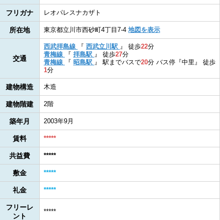
フリガナ
レオパレスナカザト
所在地
東京都立川市西砂町4丁目7-4
地図を表示
西武拝島線
『
西武立川駅
』
徒歩
22
分
青梅線
『
拝島駅
』
徒歩
27
分
交通
青梅線
『
昭島駅
』
駅までバスで
20
分
バス停『中⾥』
徒歩
1
分
建物構造
木造
建物階建
2階
築年月
2003年9月
賃料
*****
共益費
*****
敷金
*****
礼金
*****
フリーレ
*****
ント