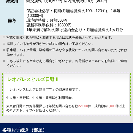
諸費用
鍵交換代:1万6,500円 室内清掃費用:4万1,800円
保証会社必須：初回(月額総賃料の100～120％)、1年毎
(10000円)
備考
環境維持費：月額550円
更新事務手数料：16500円
1年未満で解約の際は違約金あり：月額総賃料の1ヵ月分
写真や間取り図が現状と相違する場合は現状を優先させていただきます。
掲載している物件が万が一ご成約の場合はご了承ください。
駐車場、バイク置場、駐輪場の正確な空き状況についてお問い合わせいただければ
助かります。
こちら以外にも空室がある場合がございます。お電話かメールにてお気軽にご連絡
ください。
レオパレスヒルズ日野Ⅱ
「レオパレスヒルズ日野Ⅱ *****」の部屋情報です。
中央線・日野駅、中央線・豊田駅が利用可能。
東京都日野市のお部屋探しは年間お問い合わせ数
22,000
件、成約数約
5,000
件以上
のネクストライフへお任せください。
各種お手続き（部屋）