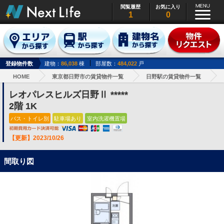
閲覧履歴
お気に入り
1
0
登録物件数
建物：
86,038
棟
部屋数：
484,022
戸
HOME
東京都日野市の賃貸物件一覧
日野駅の賃貸物件一覧
レオパレスヒルズ日野Ⅱ *****
2階 1K
バス・トイレ別
駐車場あり
室内洗濯機置場
【更新】2023/10/26
間取り図