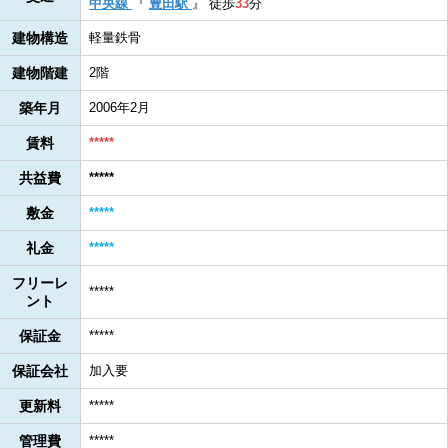
中央線
『
豊田駅
』
徒歩
33
分
建物構造
軽量鉄骨
建物階建
2階
築年月
2006年2月
賃料
*****
共益費
*****
敷金
*****
礼金
*****
フリーレ
*****
ント
保証金
*****
保証会社
加入要
更新料
*****
管理費
*****