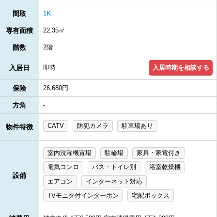
間取
1K
専有面積
22.35㎡
階数
2階
入居時期を相談する
入居日
即時
保険
26,680円
方角
-
CATV
防犯カメラ
駐車場あり
物件特徴
室内洗濯機置場
駐輪場
家具・家電付き
電気コンロ
バス・トイレ別
浴室乾燥機
設備
エアコン
インターネット対応
TVモニタ付インターホン
宅配ボックス