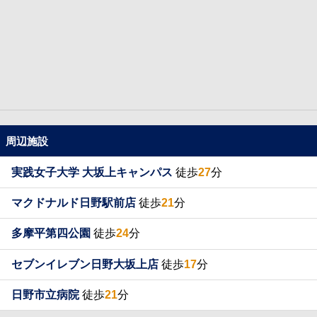
周辺施設
実践女子大学 大坂上キャンパス
徒歩
27
分
マクドナルド日野駅前店
徒歩
21
分
多摩平第四公園
徒歩
24
分
セブンイレブン日野大坂上店
徒歩
17
分
日野市立病院
徒歩
21
分