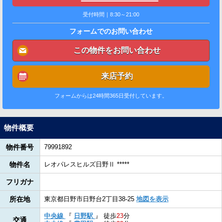
受付時間｜8:30～21:00
フォームでのお問い合わせ
この物件をお問い合わせ
来店予約
フォームからは24時間365日受付しています。
物件概要
物件番号
79991892
物件名
レオパレスヒルズ日野Ⅱ *****
フリガナ
所在地
東京都日野市日野台2丁目38-25
地図を表示
中央線
『
日野駅
』
徒歩
23
分
交通