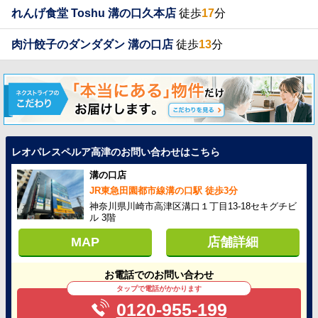
れんげ食堂 Toshu 溝の口久本店
徒歩
17
分
肉汁餃子のダンダダン 溝の口店
徒歩
13
分
レオパレスペルア高津のお問い合わせはこちら
溝の口店
JR東急田園都市線溝の口駅 徒歩3分
神奈川県川崎市高津区溝口１丁目13-18セキグチビ
ル 3階
MAP
店舗詳細
お電話でのお問い合わせ
タップで電話がかかります
0120-955-199