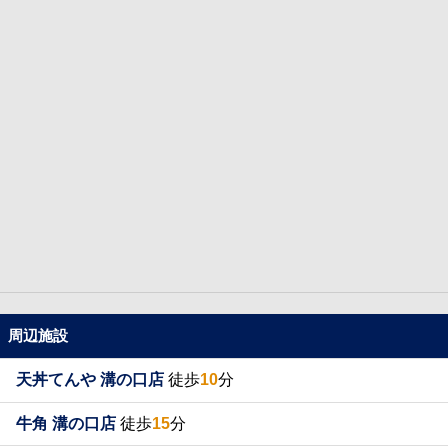
周辺施設
天丼てんや 溝の口店
徒歩
10
分
牛角 溝の口店
徒歩
15
分