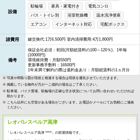
駐輪場
家具・家電付き
電気コンロ
設備
バス・トイレ別
浴室乾燥機
温水洗浄便座
エアコン
インターネット対応
宅配ボックス
諸費用
鍵交換代:1万6,500円 室内清掃費用:4万1,800円
保証会社必須：初回(月額総賃料の100～120％)、1年毎
(10000円)
備考
環境維持費：月額550円
更新事務手数料：16500円
1年未満で解約の際は違約金あり：月額総賃料の1ヵ月分
写真や間取り図が現状と相違する場合は現状を優先させていただきます。
掲載している物件が万が一ご成約の場合はご了承ください。
駐車場、バイク置場、駐輪場の正確な空き状況についてお問い合わせいただければ
助かります。
こちら以外にも空室がある場合がございます。お電話かメールにてお気軽にご連絡
ください。
レオパレスペルア高津
「レオパレスペルア高津 *****」の部屋情報です。