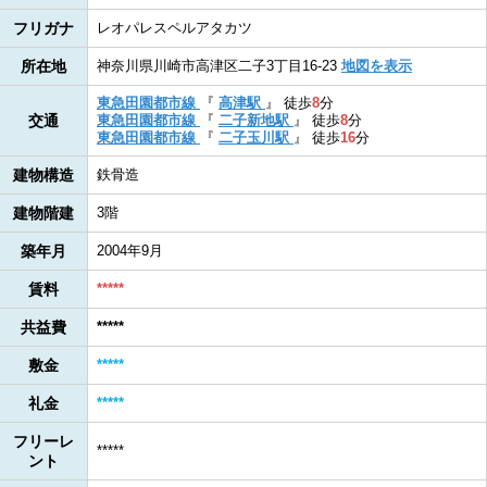
フリガナ
レオパレスペルアタカツ
所在地
神奈川県川崎市高津区二子3丁目16-23
地図を表示
東急田園都市線
『
高津駅
』
徒歩
8
分
交通
東急田園都市線
『
二子新地駅
』
徒歩
8
分
東急田園都市線
『
二子玉川駅
』
徒歩
16
分
建物構造
鉄骨造
建物階建
3階
築年月
2004年9月
賃料
*****
共益費
*****
敷金
*****
礼金
*****
フリーレ
*****
ント