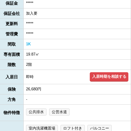
保証金
*****
保証会社
加入要
更新料
*****
管理費
*****
間取
1K
専有面積
19.87㎡
階数
2階
入居時期を相談する
入居日
即時
保険
26,680円
方角
-
公共排水
公営水道
物件特徴
室内洗濯機置場
ロフト付き
バルコニー