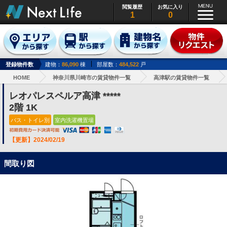
閲覧履歴
お気に入り
1
0
登録物件数
建物：
86,090
棟
部屋数：
484,522
戸
HOME
神奈川県川崎市の賃貸物件一覧
高津駅の賃貸物件一覧
レオパレスペルア高津 *****
2階 1K
バス・トイレ別
室内洗濯機置場
【更新】2024/02/19
間取り図