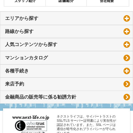
エリアから探す
click to expand contents
路線から探す
click to expand contents
人気コンテンツから探す
click to expand contents
マンションカタログ
各種手続き
click to expand contents
来店予約
金融商品の販売等に係る勧誘方針
ネクストライフは、サイバートラストの
SSL/TLS サーバー証明書により実在性が
認証されています。また、SSL ページは
通信が暗号化されプライバシーが守られ
ています。