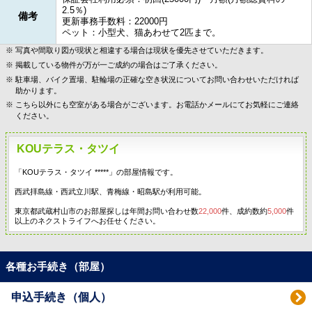
2.5％)
備考
更新事務手数料：22000円
ペット：小型犬、猫あわせて2匹まで。
写真や間取り図が現状と相違する場合は現状を優先させていただきます。
掲載している物件が万が一ご成約の場合はご了承ください。
駐車場、バイク置場、駐輪場の正確な空き状況についてお問い合わせいただければ
助かります。
こちら以外にも空室がある場合がございます。お電話かメールにてお気軽にご連絡
ください。
KOUテラス・タツイ
「KOUテラス・タツイ *****」の部屋情報です。
西武拝島線・西武立川駅、青梅線・昭島駅が利用可能。
東京都武蔵村山市のお部屋探しは年間お問い合わせ数
22,000
件、成約数約
5,000
件
以上のネクストライフへお任せください。
各種お手続き（部屋）
申込手続き（個人）