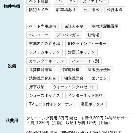
ペット相談
CS
BS
光ファイバー
物件特徴
防犯カメラ
駐車場あり
公共排水
公営水道
ペット専用設備
保証人不要
室内洗濯機置場
バルコニー
プロパンガス
駐輪場
敷地内ごみ置き場
IHクッキングヒーター
システムキッチン
対面式キッチン
カウンターキッチン
バス・トイレ別
設備
追焚機能浴室
浴室乾燥機
温水洗浄便座
洗髪洗面化粧台
独立洗面台
エアコン
床下収納
ウォークインクロゼット
シューズボックス
インターネット無料
TVモニタ付インターホン
宅配ボックス
クリーニング費用:8万円 鍵セット費:3,300円 24時間サポー
諸費用
ト費用:330円（月額） 収納手数料:170円（月額）
保証会社利用必須：初回(25000円)・月額(月額総賃料の