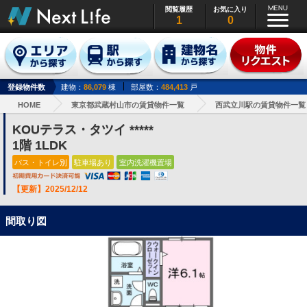
閲覧履歴
お気に入り
1
0
登録物件数
建物：
86,079
棟
部屋数：
484,413
戸
HOME
東京都武蔵村山市の賃貸物件一覧
西武立川駅の賃貸物件一覧
KOUテラス・タツイ *****
1階 1LDK
バス・トイレ別
駐車場あり
室内洗濯機置場
【更新】2025/12/12
間取り図