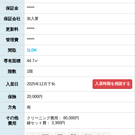
保証金
*****
保証会社
加入要
更新料
*****
管理費
*****
間取
1LDK
専有面積
44.7㎡
階数
1階
入居時期を相談する
入居日
2025年12月下旬
保険
20,000円
方角
南
その他
クリーニング費用： 80,000円
鍵セット費： 3,300円
費用