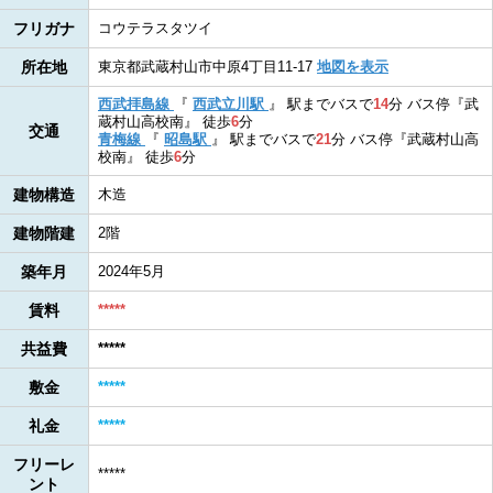
フリガナ
コウテラスタツイ
所在地
東京都武蔵村山市中原4丁目11-17
地図を表示
西武拝島線
『
西武立川駅
』
駅までバスで
14
分
バス停『武
蔵村山高校南』
徒歩
6
分
交通
青梅線
『
昭島駅
』
駅までバスで
21
分
バス停『武蔵村山高
校南』
徒歩
6
分
建物構造
木造
建物階建
2階
築年月
2024年5月
賃料
*****
共益費
*****
敷金
*****
礼金
*****
フリーレ
*****
ント