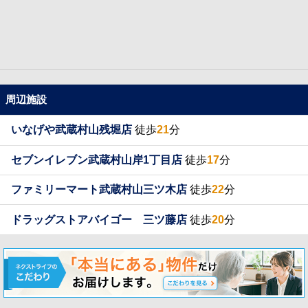
周辺施設
いなげや武蔵村山残堀店
徒歩
21
分
セブンイレブン武蔵村山岸1丁目店
徒歩
17
分
ファミリーマート武蔵村山三ツ木店
徒歩
22
分
ドラッグストアバイゴー 三ツ藤店
徒歩
20
分