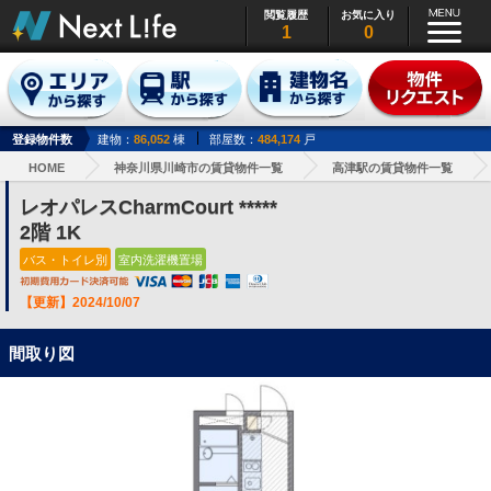
閲覧履歴
お気に入り
1
0
登録物件数
建物：
86,052
棟
部屋数：
484,174
戸
HOME
神奈川県川崎市の賃貸物件一覧
高津駅の賃貸物件一覧
レオパレスCharmCourt *****
2階 1K
バス・トイレ別
室内洗濯機置場
【更新】2024/10/07
間取り図