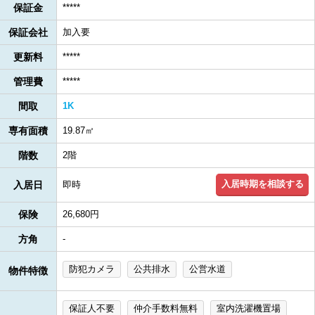
保証金
*****
保証会社
加入要
更新料
*****
管理費
*****
間取
1K
専有面積
19.87㎡
階数
2階
入居時期を相談する
入居日
即時
保険
26,680円
方角
-
防犯カメラ
公共排水
公営水道
物件特徴
保証人不要
仲介手数料無料
室内洗濯機置場