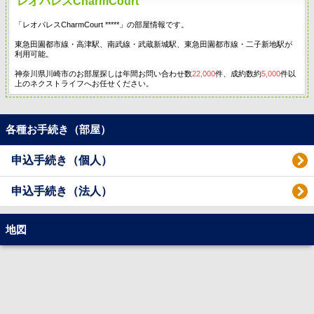
レオパレスCharmCourt
「レオパレスCharmCourt *****」の部屋情報です。
東急田園都市線・高津駅、南武線・武蔵新城駅、東急田園都市線・二子新地駅が
利用可能。
神奈川県川崎市のお部屋探しは年間お問い合わせ数
22,000
件、成約数約
5,000
件以
上のネクストライフへお任せください。
各種お手続き（部屋）
申込手続き（個人）
申込手続き（法人）
地図