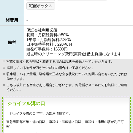
宅配ボックス
諸費用
-
保証会社利用必須
初回：月額総賃料の50%
1年毎：月額総賃料の25%
備考
口座振替手数料：220円/月
鍵発行手数料：16500円
退去時のクリーニング費用(実費)は借主負担になります
写真や間取り図が現状と相違する場合は現状を優先させていただきます。
掲載している物件が万が一ご成約の場合はご了承ください。
駐車場、バイク置場、駐輪場の正確な空き状況についてお問い合わせいただければ
助かります。
こちら以外にも空室がある場合がございます。お電話かメールにてお気軽にご連絡
ください。
ジョイフル溝の口
「ジョイフル溝の口 *****」の部屋情報です。
東急田園都市線・溝の口駅、南武線・武蔵溝ノ口駅、南武線・津田山駅が利用可
能。