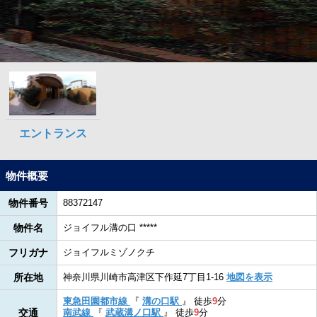
物件概要
物件番号
88372147
物件名
ジョイフル溝の口 *****
フリガナ
ジョイフルミゾノクチ
所在地
神奈川県川崎市高津区下作延7丁目1-16
地図を表示
東急田園都市線
『
溝の口駅
』
徒歩
9
分
交通
南武線
『
武蔵溝ノ口駅
』
徒歩
9
分