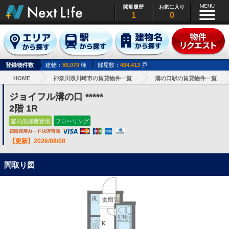
閲覧履歴
お気に入り
1
0
登録物件数
建物：
86,079
棟
部屋数：
484,413
戸
HOME
神奈川県川崎市の賃貸物件一覧
溝の口駅の賃貸物件一覧
ジョイフル溝の口 *****
2階 1R
室内洗濯機置場
フローリング
【更新】2026/08/08
間取り図