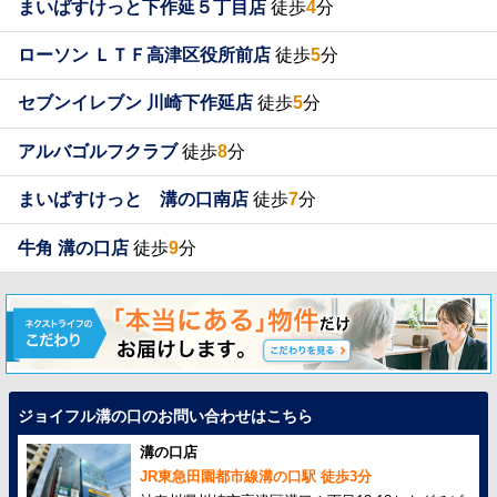
まいばすけっと下作延５丁目店
徒歩
4
分
ローソン ＬＴＦ高津区役所前店
徒歩
5
分
セブンイレブン 川崎下作延店
徒歩
5
分
アルバゴルフクラブ
徒歩
8
分
まいばすけっと 溝の口南店
徒歩
7
分
牛角 溝の口店
徒歩
9
分
ジョイフル溝の口のお問い合わせはこちら
溝の口店
JR東急田園都市線溝の口駅 徒歩3分