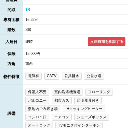
間取
1R
専有面積
16.32㎡
階数
2階
入居時期を相談する
入居日
即時
保険
18,000円
方角
南西
電気有
CATV
公共排水
公営水道
物件特徴
保証人不要
室内洗濯機置場
フローリング
バルコニー
都市ガス
照明器具付き
敷地内ごみ置き場
IHクッキングヒーター
設備
コンロ１口
エアコン
シューズボックス
オートロック
TVモニタ付インターホン