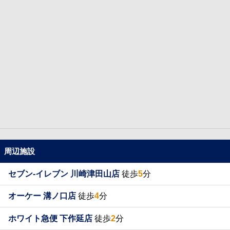
周辺施設
セブン-イレブン 川崎津田山店
徒歩
5
分
オーケー 溝ノ口店
徒歩
4
分
ホワイト急便 下作延店
徒歩
2
分