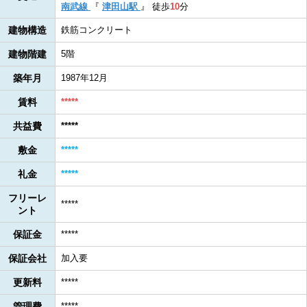
南武線
『
津田山駅
』
徒歩
10
分
建物構造
鉄筋コンクリート
建物階建
5階
築年月
1987年12月
賃料
*****
共益費
*****
敷金
*****
礼金
*****
フリーレ
*****
ント
保証金
*****
保証会社
加入要
更新料
*****
管理費
*****