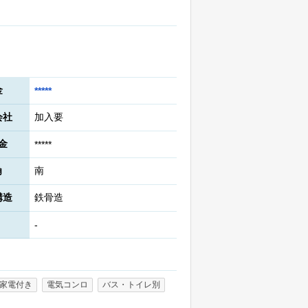
金
*****
会社
加入要
金
*****
角
南
構造
鉄骨造
-
家電付き
電気コンロ
バス・トイレ別