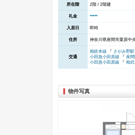
所在階
2階 / 2階建
礼金
*****
入居日
即時
住所
神奈川県座間市栗原中央5
相鉄本線
『
さがみ野
交通
小田急小田原線
『
座間
小田急小田原線
『
相武
物件写真