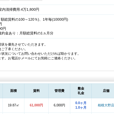
 室内清掃費用:4万1,800円
総賃料の100～120％)、1年毎(10000円)
円
00円
違約金あり：月額総賃料の1ヵ月分
現状を優先させていただきます。
はご了承ください。
き状況についてお問い合わせいただければ助かります。
ます。お電話かメールにてお気軽にご連絡ください。
敷金
面積
賃料
管理費
店舗
礼金
0.0ヶ月
19.87㎡
61,000円
6,000円
相模大野
1.0ヶ月