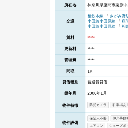
所在地
神奈川県座間市栗原中央
相鉄本線
『
さがみ野
交通
小田急小田原線
『
座
小田急小田原線
『
相
賃料
*****
更新料
*****
管理費
*****
間取
1K
貸借種別
普通賃貸借
築年月
2000年1月
防犯カメラ
駐車場あ
物件特徴
保証人不要
仲介手数
物件設備
エアコン
シューズボ