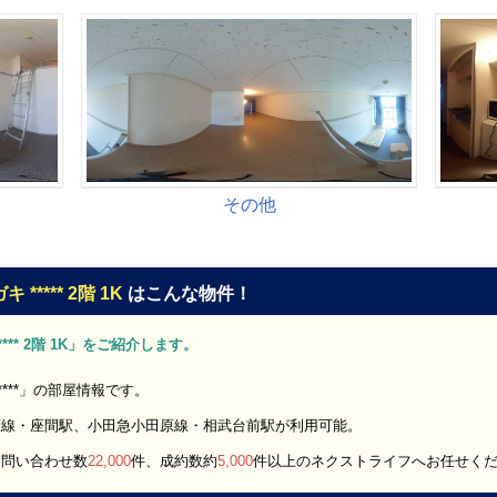
**** 2階 1K
はこんな物件！
** 2階 1K」をご紹介します。
***」の部屋情報です。
原線・座間駅、小田急小田原線・相武台前駅が利用可能。
お問い合わせ数
22,000
件、成約数約
5,000
件以上のネクストライフへお任せく