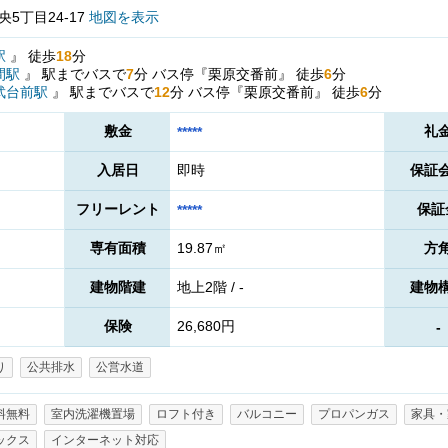
5丁目24-17
地図を表示
駅
』
徒歩
18
分
間駅
』
駅までバスで
7
分
バス停『栗原交番前』
徒歩
6
分
武台前駅
』
駅までバスで
12
分
バス停『栗原交番前』
徒歩
6
分
敷金
礼
*****
入居日
即時
保証
フリーレント
保証
*****
専有面積
19.87㎡
方
建物階建
地上2階 / -
建物
保険
26,680円
-
り
公共排水
公営水道
料無料
室内洗濯機置場
ロフト付き
バルコニー
プロパンガス
家具・
ックス
インターネット対応