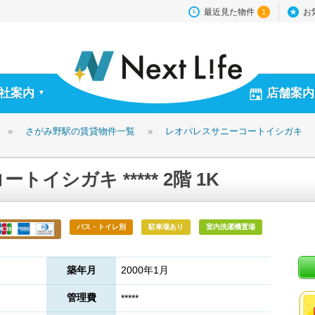
最近見た物件
お
1
社案内
店舗案内
▼
»
さがみ野駅の賃貸物件一覧
»
レオパレスサニーコートイシガキ
イシガキ ***** 2階 1K
バス・トイレ別
駐車場あり
室内洗濯機置場
築年月
2000年1月
管理費
*****