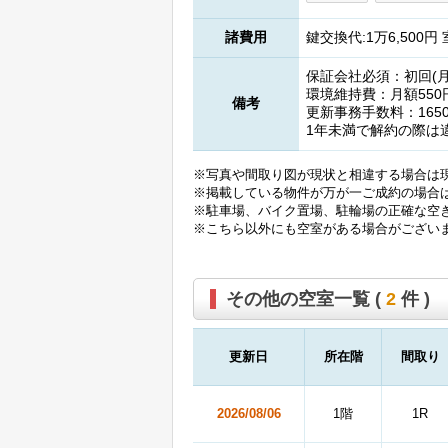
諸費用
鍵交換代:1万6,500円
保証会社必須：初回(月額
環境維持費：月額550
備考
更新事務手数料：165
1年未満で解約の際は
※写真や間取り図が現状と相違する場合は
※掲載している物件が万が一ご成約の場合
※駐車場、バイク置場、駐輪場の正確な空
※こちら以外にも空室がある場合がござい
その他の空室一覧 (
2
件 )
更新日
所在階
間取り
2026/08/06
1階
1R