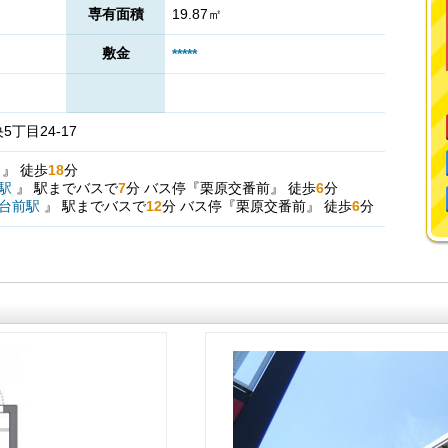
専有面積
19.87㎡
敷金
*****
丁目24-17
駅
』
徒歩
18
分
駅
』
駅までバスで
7
分
バス停『栗原交番前』
徒歩
6
分
台前駅
』
駅までバスで
12
分
バス停『栗原交番前』
徒歩
6
分