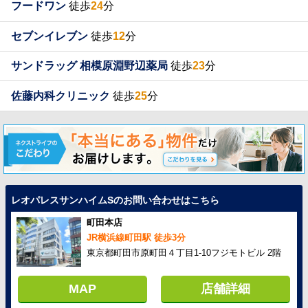
フードワン
徒歩
24
分
セブンイレブン
徒歩
12
分
サンドラッグ 相模原淵野辺薬局
徒歩
23
分
佐藤内科クリニック
徒歩
25
分
レオパレスサンハイムSのお問い合わせはこちら
町田本店
JR横浜線町田駅 徒歩3分
東京都町田市原町田４丁目1-10フジモトビル 2階
MAP
店舗詳細