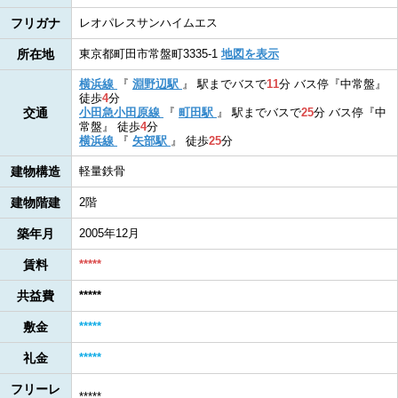
フリガナ
レオパレスサンハイムエス
所在地
東京都町田市常盤町3335-1
地図を表示
横浜線
『
淵野辺駅
』
駅までバスで
11
分
バス停『中常盤』
徒歩
4
分
交通
小田急小田原線
『
町田駅
』
駅までバスで
25
分
バス停『中
常盤』
徒歩
4
分
横浜線
『
矢部駅
』
徒歩
25
分
建物構造
軽量鉄骨
建物階建
2階
築年月
2005年12月
賃料
*****
共益費
*****
敷金
*****
礼金
*****
フリーレ
*****