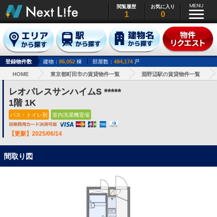
閲覧履歴
お気に入り
1
0
登録物件数
建物：
86,052
棟
部屋数：
484,174
戸
HOME
東京都町田市の賃貸物件一覧
淵野辺駅の賃貸物件一覧
レオパレスサンハイムS *****
1階 1K
バス・トイレ別
室内洗濯機置場
【更新】2025/06/14
間取り図