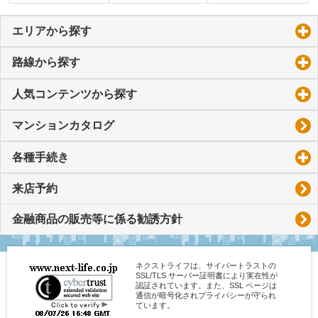
エリアから探す
click to expand contents
路線から探す
click to expand contents
人気コンテンツから探す
click to expand contents
マンションカタログ
各種手続き
click to expand contents
来店予約
金融商品の販売等に係る勧誘方針
ネクストライフは、サイバートラストの
SSL/TLS サーバー証明書により実在性が
認証されています。また、SSL ページは
通信が暗号化されプライバシーが守られ
ています。