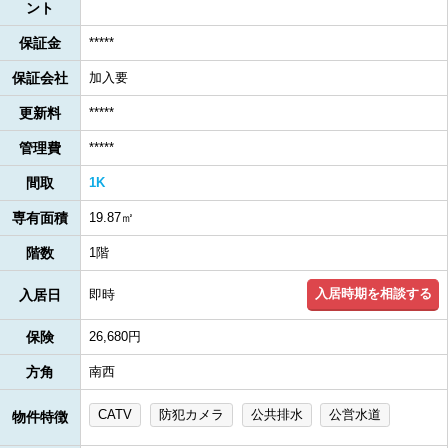
ント
保証金
*****
保証会社
加入要
更新料
*****
管理費
*****
間取
1K
専有面積
19.87㎡
階数
1階
入居時期を相談する
入居日
即時
保険
26,680円
方角
南西
CATV
防犯カメラ
公共排水
公営水道
物件特徴