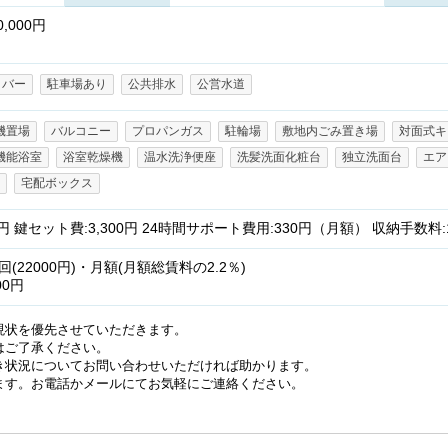
,000円
イバー
駐車場あり
公共排水
公営水道
機置場
バルコニー
プロパンガス
駐輪場
敷地内ごみ置き場
対面式キ
機能浴室
浴室乾燥機
温水洗浄便座
洗髪洗面化粧台
独立洗面台
エア
宅配ボックス
 鍵セット費:3,300円 24時間サポート費用:330円（月額） 収納手数料
22000円)・月額(月額総賃料の2.2％)
00円
現状を優先させていただきます。
はご了承ください。
き状況についてお問い合わせいただければ助かります。
ます。お電話かメールにてお気軽にご連絡ください。