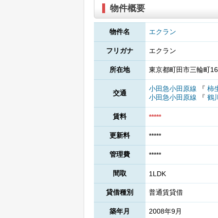
物件概要
物件名
エクラン
フリガナ
エクラン
所在地
東京都町田市三輪町16
小田急小田原線
『
柿
交通
小田急小田原線
『
鶴
賃料
*****
更新料
*****
管理費
*****
間取
1LDK
貸借種別
普通賃貸借
築年月
2008年9月