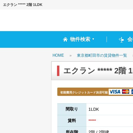
エクラン ***** 2階 1LDK
物件検索
会
▼
HOME
»
東京都町田市の賃貸物件一覧
エクラン ***** 2階 
初期費用クレジットカード決済可能
間取り
1LDK
賃料
*****
所在階
2階 / 2階建