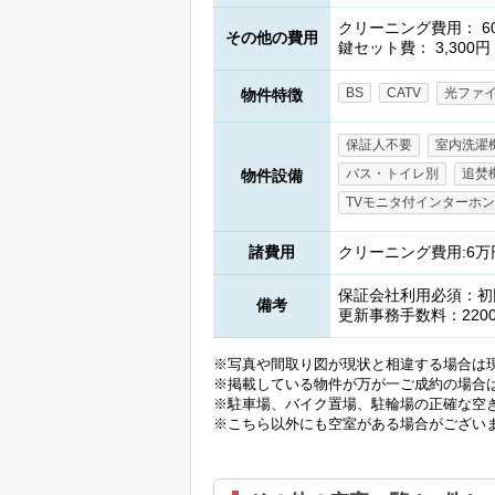
クリーニング費用： 60
その他の費用
鍵セット費： 3,300円
BS
CATV
光ファ
物件特徴
保証人不要
室内洗濯
バス・トイレ別
追焚
物件設備
TVモニタ付インターホン
諸費用
クリーニング費用:6万円
保証会社利用必須：初回(
備考
更新事務手数料：220
※写真や間取り図が現状と相違する場合は
※掲載している物件が万が一ご成約の場合
※駐車場、バイク置場、駐輪場の正確な空
※こちら以外にも空室がある場合がござい