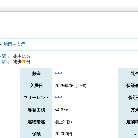
4
地図を表示
生駅
』
徒歩
19
分
川駅
』
徒歩
20
分
敷金
礼
*****
入居日
2025年06月上旬
保証
フリーレント
保証
*****
専有面積
54.67㎡
方
建物階建
地上2階 / -
建物
保険
20,000円
-