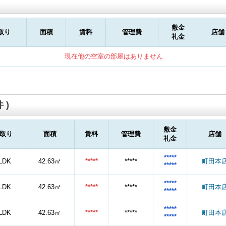
敷金
取り
面積
賃料
管理費
店舗
礼金
現在他の空室の部屋はありません
 )
敷金
取り
面積
賃料
管理費
店舗
礼金
*****
LDK
42.63㎡
*****
*****
町田本
*****
*****
LDK
42.63㎡
*****
*****
町田本
*****
*****
LDK
42.63㎡
*****
*****
町田本
*****