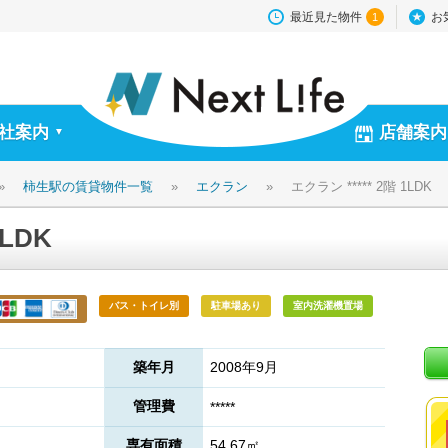
最近見た物件
お
1
社案内
店舗案内
▼
»
柿生駅の賃貸物件一覧
»
エクラン
»
エクラン ***** 2階 1LDK
1LDK
バス・トイレ別
駐車場あり
室内洗濯機置場
築年月
2008年9月
管理費
*****
専有面積
54.67㎡