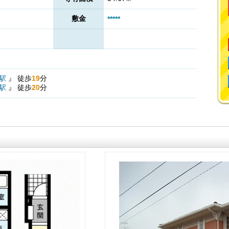
敷金
*****
駅
』
徒歩
19
分
駅
』
徒歩
20
分