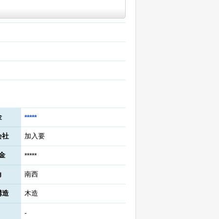
金
*****
会社
加入要
金
*****
角
南西
構造
木造
-