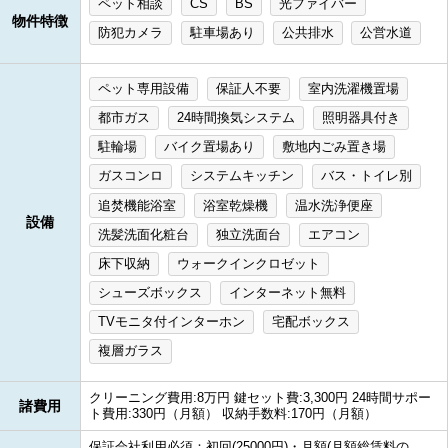
ペット相談
CS
BS
光ファイバー
物件特徴
防犯カメラ
駐車場あり
公共排水
公営水道
ペット専用設備
保証人不要
室内洗濯機置場
都市ガス
24時間換気システム
照明器具付き
駐輪場
バイク置場あり
敷地内ごみ置き場
ガスコンロ
システムキッチン
バス・トイレ別
追焚機能浴室
浴室乾燥機
温水洗浄便座
設備
洗髪洗面化粧台
独立洗面台
エアコン
床下収納
ウォークインクロゼット
シューズボックス
インターネット無料
TVモニタ付インターホン
宅配ボックス
複層ガラス
クリーニング費用:8万円 鍵セット費:3,300円 24時間サポー
諸費用
ト費用:330円（月額） 収納手数料:170円（月額）
保証会社利用必須：初回(25000円)・月額(月額総賃料の