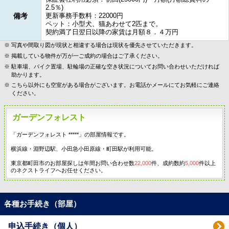
2.5％)
備考
更新事務手数料：22000円
ペット：小型犬、猫あわせて2匹まで。
契約満了日翌日以降の家賃は月額８．４万円
写真や間取り図が現状と相違する場合は現状を優先させていただきます。
掲載している物件が万が一ご成約の場合はご了承ください。
駐車場、バイク置場、駐輪場の正確な空き状況についてお問い合わせいただければ
助かります。
こちら以外にも空室がある場合がございます。お電話かメールにてお気軽にご連絡
ください。
ガーデンフォレスト
「ガーデンフォレスト *****」の部屋情報です。
横浜線・淵野辺駅、小田急小田原線・町田駅が利用可能。
東京都町田市のお部屋探しは年間お問い合わせ数
22,000
件、成約数約
5,000
件以上
のネクストライフへお任せください。
各種お手続き（部屋）
申込手続き（個人）