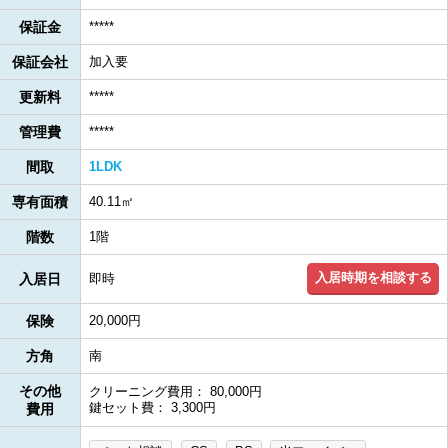
保証金
*****
保証会社
加入要
更新料
*****
管理費
*****
間取
1LDK
専有面積
40.11㎡
階数
1階
入居時期を相談する
入居日
即時
保険
20,000円
方角
南
その他
クリーニング費用： 80,000円
鍵セット費： 3,300円
費用