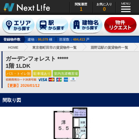
閲覧履歴
お気に入り
1
0
登録物件数
建物：
86,079
棟
部屋数：
484,413
戸
HOME
東京都町田市の賃貸物件一覧
淵野辺駅の賃貸物件一覧
ガーデンフォレスト *****
1階 1LDK
バス・トイレ別
駐車場あり
室内洗濯機置場
【更新】2026/01/12
間取り図