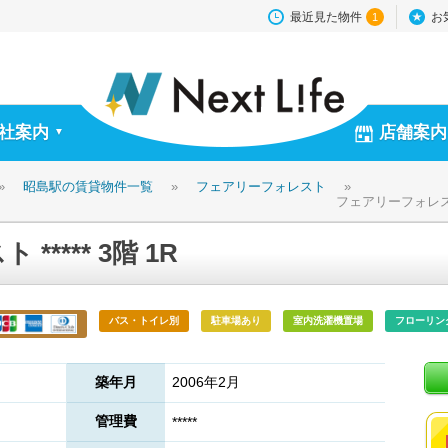
最近見た物件
お
1
社案内
店舗案内
▼
»
昭島駅の賃貸物件一覧
»
フェアリーフォレスト
»
フェアリーフォレスト *
**** 3階 1R
バス・トイレ別
駐車場あり
室内洗濯機置場
フローリン
築年月
2006年2月
管理費
*****