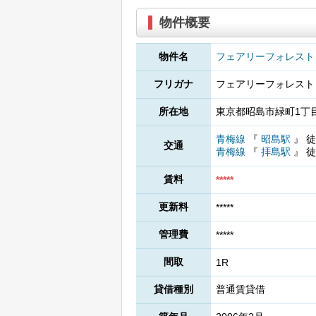
物件概要
物件名
フェアリーフォレスト
フリガナ
フェアリーフォレスト
所在地
東京都昭島市緑町1丁目
青梅線
『
昭島駅
』
徒
交通
青梅線
『
拝島駅
』
徒
賃料
*****
更新料
*****
管理費
*****
間取
1R
貸借種別
普通賃貸借