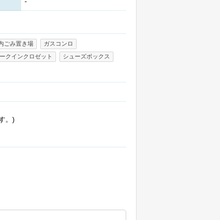
-
内ごみ置き場
ガスコンロ
ークインクロゼット
シューズボックス
す。)