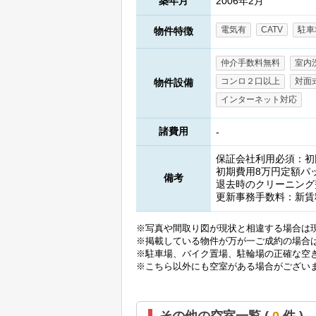
築年月
2006年2月
電気有
CATV
駐車
物件特徴
仲介手数料無料
室内
コンロ２口以上
対面
物件設備
インターネット対応
諸費用
-
保証会社利用必須：初回(
初期費用8万円定額パ
備考
退去時のクリーニング
更新事務手数料：新賃料
※写真や間取り図が現状と相違する場合は
※掲載している物件が万が一ご成約の場合
※駐車場、バイク置場、駐輪場の正確な空
※こちら以外にも空室がある場合がござい