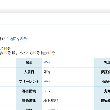
15-9
地図を表示
歩
14
分
歩
20
分
駅までバスで
30
分
徒歩
10
分
敷金
礼
*****
入居日
即時
保証
フリーレント
保証
*****
専有面積
30㎡
方
建物階建
地上3階 / -
建物