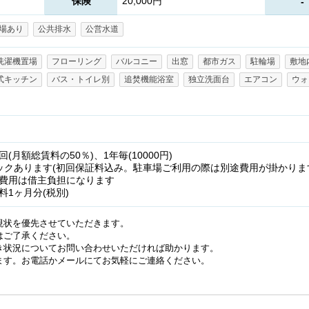
保険
20,000円
-
場あり
公共排水
公営水道
洗濯機置場
フローリング
バルコニー
出窓
都市ガス
駐輪場
敷地
式キッチン
バス・トイレ別
追焚機能浴室
独立洗面台
エアコン
ウォ
月額総賃料の50％)、1年毎(10000円)
ックあります(初回保証料込み。駐車場ご利用の際は別途費用が掛かりま
費用は借主負担になります
1ヶ月分(税別)
現状を優先させていただきます。
はご了承ください。
き状況についてお問い合わせいただければ助かります。
ます。お電話かメールにてお気軽にご連絡ください。