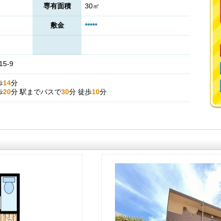
専有面積
30㎡
敷金
*****
5-9
歩
14
分
歩
20
分
駅までバスで
30
分
徒歩
10
分