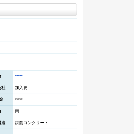
金
*****
会社
加入要
金
*****
角
南
構造
鉄筋コンクリート