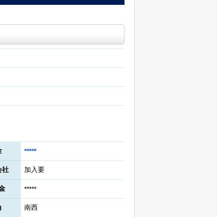
金
*****
会社
加入要
金
*****
角
南西