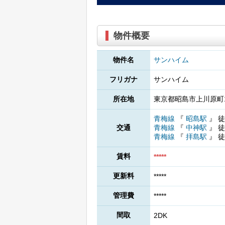
物件概要
物件名
サンハイム
フリガナ
サンハイム
所在地
東京都昭島市上川原町1
青梅線
『
昭島駅
』
徒
交通
青梅線
『
中神駅
』
徒
青梅線
『
拝島駅
』
徒
賃料
*****
更新料
*****
管理費
*****
間取
2DK