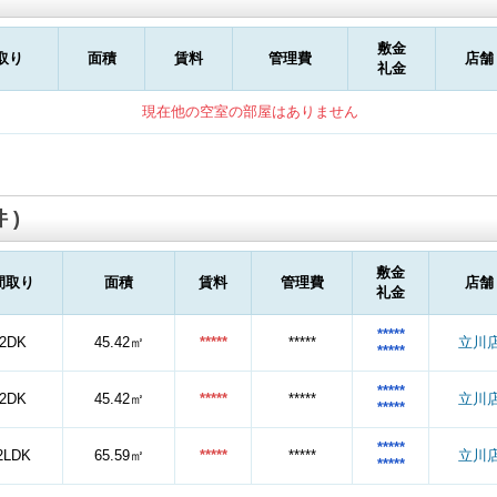
敷金
取り
面積
賃料
管理費
店舗
礼金
現在他の空室の部屋はありません
 )
敷金
間取り
面積
賃料
管理費
店舗
礼金
*****
2DK
45.42㎡
*****
*****
立川
*****
*****
2DK
45.42㎡
*****
*****
立川
*****
*****
2LDK
65.59㎡
*****
*****
立川
*****