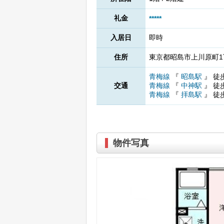
礼金
*****
入居日
即時
住所
東京都昭島市上川原町1丁
青梅線
『
昭島駅
』
徒
交通
青梅線
『
中神駅
』
徒
青梅線
『
拝島駅
』
徒
物件写真