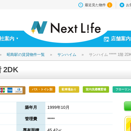
最近見た物件
お
1
社案内
店舗案内
▼
»
昭島駅の賃貸物件一覧
»
サンハイム
»
サンハイム ***** 1階 2D
 2DK
バス・トイレ別
駐車場あり
室内洗濯機置場
フローリン
築年月
1999年10月
管理費
*****
専有面積
45.42㎡