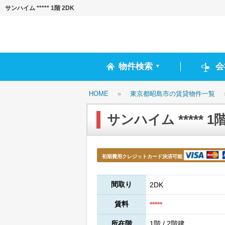
サンハイム ***** 1階 2DK
物件検索
会
▼
HOME
»
東京都昭島市の賃貸物件一覧
サンハイム ***** 1階
初期費用クレジットカード決済可能
間取り
2DK
賃料
*****
所在階
1階 / 2階建