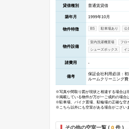
貸借種別
普通賃貸借
築年月
1999年10月
BS
駐車場あり
公
物件特徴
室内洗濯機置場
フロ
物件設備
シューズボックス
イ
諸費用
-
保証会社利用必須：初回(
備考
ルームクリーニング費：
※写真や間取り図が現状と相違する場合は
※掲載している物件が万が一ご成約の場合
※駐車場、バイク置場、駐輪場の正確な空
※こちら以外にも空室がある場合がござい
その他の空室一覧 (
0
件 )