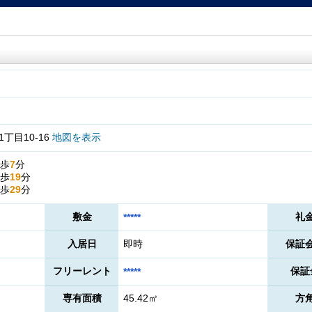
丁目10-16
地図を表示
歩
7
分
歩
19
分
歩
29
分
敷金
礼
*****
入居日
即時
保証
フリーレント
保証
*****
専有面積
45.42㎡
方