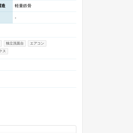
構造
軽量鉄骨
-
独立洗面台
エアコン
クス