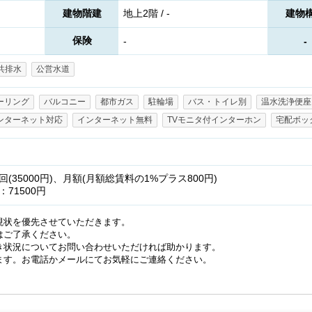
建物階建
地上2階 / -
建物
保険
-
-
共排水
公営水道
ーリング
バルコニー
都市ガス
駐輪場
バス・トイレ別
温水洗浄便座
ンターネット対応
インターネット無料
TVモニタ付インターホン
宅配ボッ
35000円)、月額(月額総賃料の1%プラス800円)
71500円
現状を優先させていただきます。
はご了承ください。
き状況についてお問い合わせいただければ助かります。
ます。お電話かメールにてお気軽にご連絡ください。