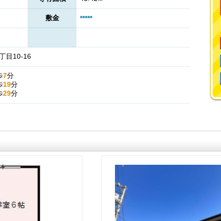
敷金
*****
目10-16
歩
7
分
歩
19
分
歩
29
分