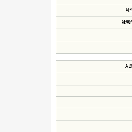
社
社宅
入