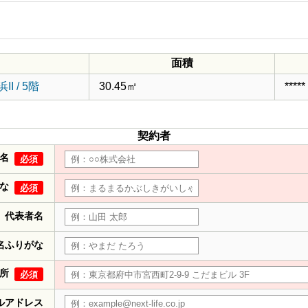
面積
 / 5階
30.45㎡
*****
契約者
名
必須
な
必須
代表者名
名ふりがな
所
必須
ルアドレス