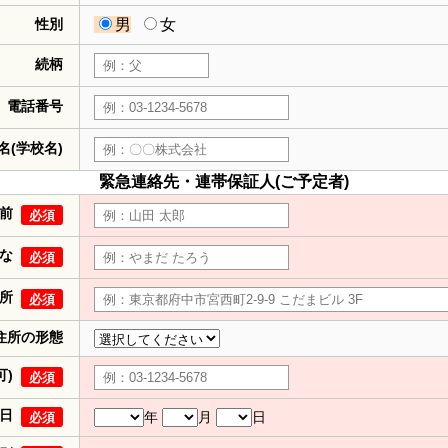
性別
男
女
続柄
電話番号
名(学校名)
緊急連絡先・連帯保証人(ご予定者)
前
必須
な
必須
所
必須
住所の形態
可)
必須
日
年
月
日
必須