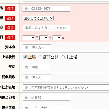
号
必須
種
必須
容
必須
日
年
月
日
必須
資本金
上場状況
上場
店頭公開
未上場
年商
従業員数
本社所在地
約担当部署
担当者様