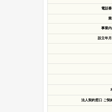
電話番
業
事業内
設立年月
法人契約窓口 ご契