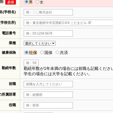
別
男
女
必須
名(学校名)
(学校住所)
電話番号
業種
健康保険
社保
国保
共済
勤続年数
勤続年数が1年未満の場合には前職も記載くださ
学生の場合には大学を記載ください。
前職
の所属部署
役職