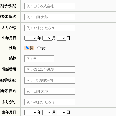
名(学校名)
居者② 氏名
ふりがな
生年月日
年
月
日
性別
男
女
続柄
電話番号
名(学校名)
居者③ 氏名
ふりがな
生年月日
年
月
日