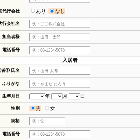
宅代行会社
あり
なし
代行会社名
担当者様
電話番号
入居者
居者① 氏名
ふりがな
生年月日
年
月
日
性別
男
女
続柄
電話番号