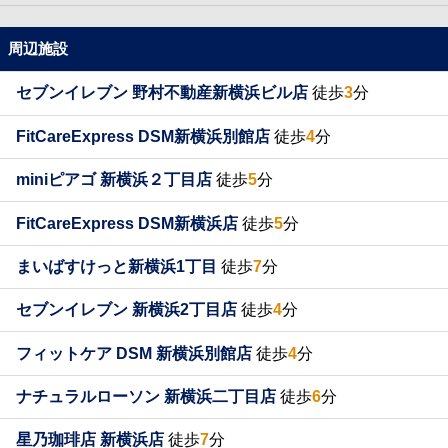
周辺施設
セブンイレブン 野村不動産新横浜ビル店
徒歩
3
分
FitCareExpress DSM新横浜別館店
徒歩
4
分
miniピアゴ 新横浜２丁目店
徒歩
5
分
FitCareExpress DSM新横浜店
徒歩
5
分
まいばすけっと新横浜1丁目
徒歩
7
分
セブンイレブン 新横浜2丁目店
徒歩
4
分
フィットケア DSM 新横浜別館店
徒歩
4
分
ナチュラルローソン 新横浜二丁目店
徒歩
6
分
星乃珈琲店 新横浜店
徒歩
7
分