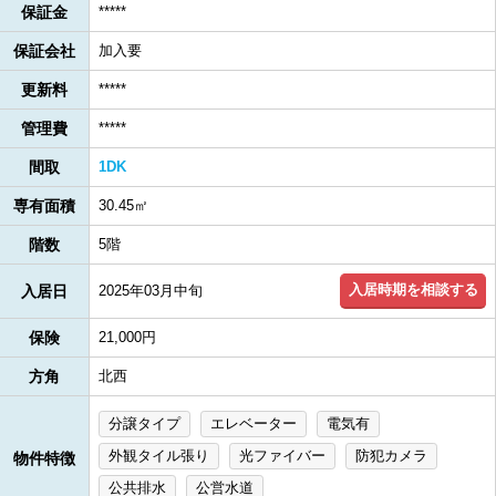
保証金
*****
保証会社
加入要
更新料
*****
管理費
*****
間取
1DK
専有面積
30.45㎡
階数
5階
入居時期を相談する
入居日
2025年03月中旬
保険
21,000円
方角
北西
分譲タイプ
エレベーター
電気有
外観タイル張り
光ファイバー
防犯カメラ
物件特徴
公共排水
公営水道