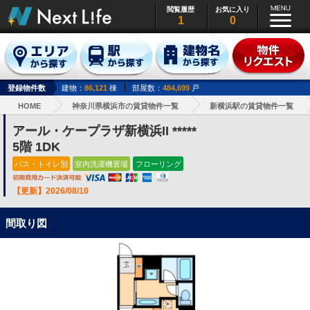
閲覧履歴
お気に入り
1
0
登録物件数
建物：
86,121
棟
部屋数：
484,699
戸
HOME
神奈川県横浜市の賃貸物件一覧
新横浜駅の賃貸物件一覧
アール・ケープラザ新横浜II *****
5階 1DK
バス・トイレ別
室内洗濯機置場
フローリング
【更新】2026/08/10
間取り図