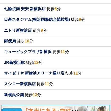
七輪焼肉 安安 新横浜店
徒歩
8
分
日産スタジアム(横浜国際総合競技場)
徒歩
9
分
ニトリ新横浜店
徒歩
9
分
郵便局
徒歩
10
分
キュービックプラザ新横浜
徒歩
11
分
JR新横浜駅
徒歩
12
分
サイゼリヤ 新横浜アリーナ通り店
徒歩
11
分
スシロー新横浜店
徒歩
11
分
新横浜公園
徒歩
13
分