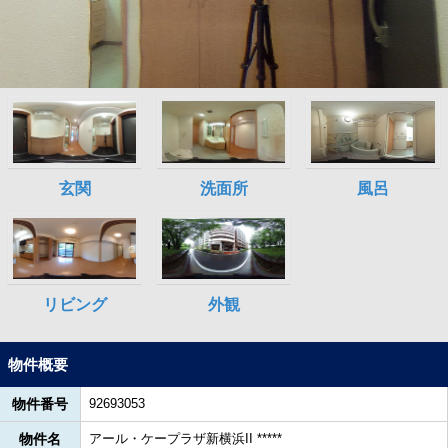
物件概要
物件番号
92693053
物件名
アール・ケープラザ新横浜II *****