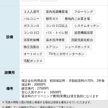
２人入居可
室内洗濯機置場
フローリング
バルコニー
都市ガス
敷地内ごみ置き場
ガスコンロ
コンロ２口以上
システムキッチン
コンロ３口
バス・トイレ別
追焚機能浴室
設備
浴室乾燥機
温水洗浄便座
洗髪洗面化粧台
独立洗面台
エアコン
シューズボックス
オートロック
TVモニタ付インターホン
宅配ボックス
諸費用
-
保証会社利用必須 初回保証料：月額総賃料の70%、2年毎
保証料：20000円
備考
鍵交換代：27500円
安心入居サポート：16500円
退去時のクリーニング費用(実費)は借主負担になります
写真や間取り図が現状と相違する場合は現状を優先させていただきます。
掲載している物件が万が一ご成約の場合はご了承ください。