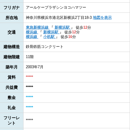
フリガナ
アールケープラザシンヨコハマツー
所在地
神奈川県横浜市港北区新横浜2丁目18-3
地図を表示
東急新横浜線
『
新横浜駅
』
徒歩
12
分
交通
横浜線
『
新横浜駅
』
徒歩
12
分
横浜線
『
小机駅
』
徒歩
16
分
建物構造
鉄骨鉄筋コンクリート
建物階建
11階
築年月
2003年7月
賃料
*****
共益費
*****
敷金
*****
礼金
*****
フリーレ
*****
ント