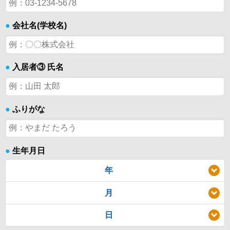
●
会社名(学校名)
●
入居者③ 氏名
●
ふりがな
●
生年月日
年
月
日