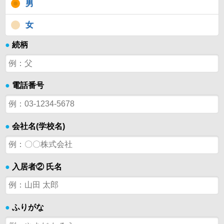
男
女
●
続柄
●
電話番号
●
会社名(学校名)
●
入居者② 氏名
●
ふりがな