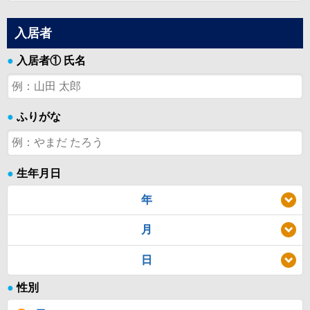
入居者
●
入居者① 氏名
●
ふりがな
●
生年月日
年
月
日
●
性別