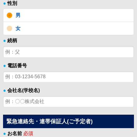
●
性別
男
女
●
続柄
●
電話番号
●
会社名(学校名)
緊急連絡先・連帯保証人(ご予定者)
●
お名前
必須