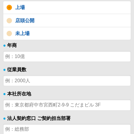
上場
店頭公開
未上場
●
年商
●
従業員数
●
本社所在地
●
法人契約窓口 ご契約担当部署