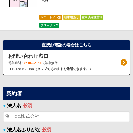
賃料:
*****
バス・トイレ別
駐車場あり
室内洗濯機置場
フローリング
直接お電話の場合はこちら
お問い合わせ窓口
営業時間：
8:30～21:00
(年中無休)
TEl:0120-955-199（
タップでそのままお電話できます。
）
契約者
●
法人名
必須
●
法人名ふりがな
必須