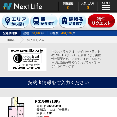
閲覧履歴
お気に入り
0
0
登録物件数
建物：
86,102
棟
部屋数：
484,576
戸
HOME
法人申し込み
ネクストライフは、サイバートラスト
のSSL/TLS サーバー証明書により実在
性が認証されています。また、SSL ペ
ージは通信が暗号化されプライバシー
が守られています。
契約者情報をご入力ください
ドエル88 (1SK)
更新日:
2025/04/30
最寄駅: 中央線 『豊田駅』
間取り: 1SK