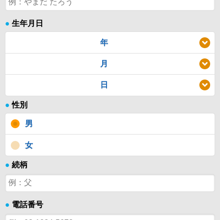
●
生年月日
年
月
日
●
性別
男
女
●
続柄
●
電話番号