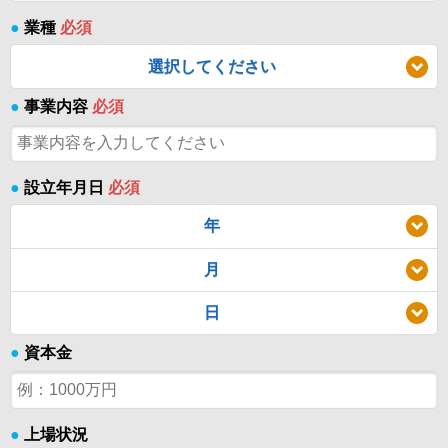
●
業種
必須
選択してください
●
事業内容
必須
●
設立年月日
必須
年
月
日
●
資本金
●
上場状況