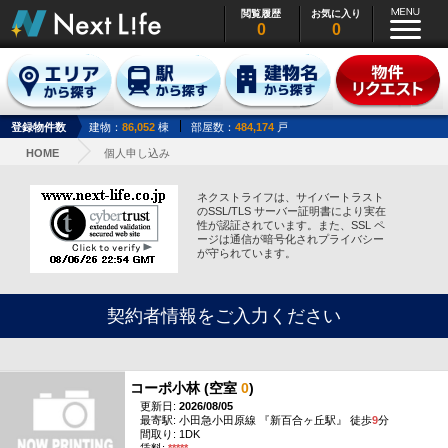
閲覧履歴
お気に入り
0
0
登録物件数
建物：
86,052
棟
部屋数：
484,174
戸
HOME
個人申し込み
ネクストライフは、サイバートラスト
のSSL/TLS サーバー証明書により実在
性が認証されています。また、SSL ペ
ージは通信が暗号化されプライバシー
が守られています。
契約者情報をご入力ください
コーポ小林 (空室
0
)
更新日:
2026/08/05
最寄駅: 小田急小田原線 『新百合ヶ丘駅』 徒歩
9
分
間取り: 1DK