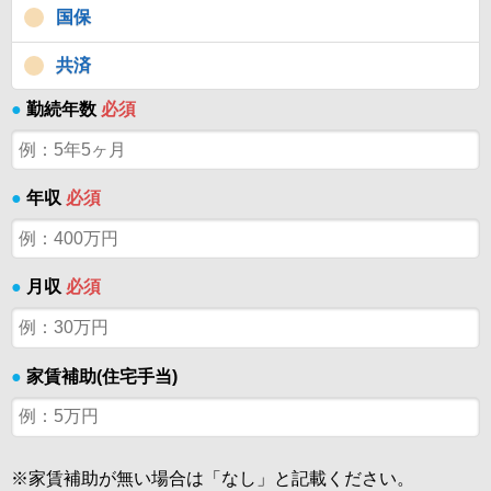
国保
共済
●
勤続年数
必須
●
年収
必須
●
月収
必須
●
家賃補助(住宅手当)
※家賃補助が無い場合は「なし」と記載ください。