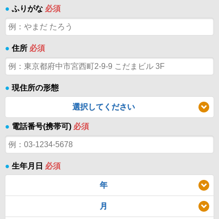
●
ふりがな
必須
●
住所
必須
●
現住所の形態
選択してください
●
電話番号(携帯可)
必須
●
生年月日
必須
年
月