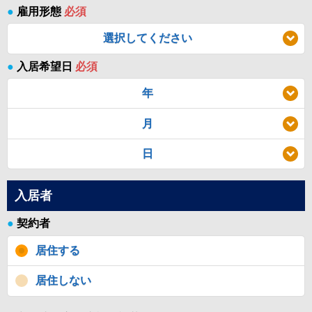
●
雇用形態
必須
選択してください
●
入居希望日
必須
年
月
日
入居者
●
契約者
居住する
居住しない