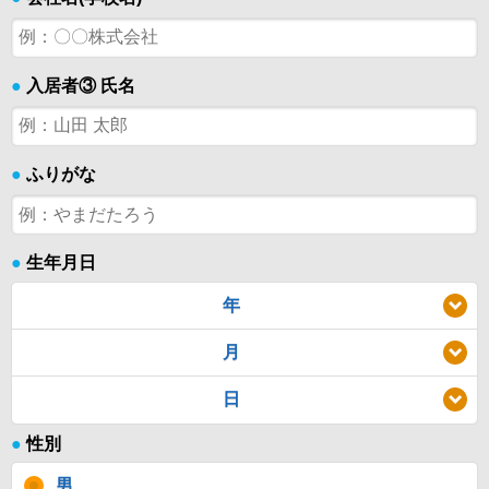
●
入居者③ 氏名
●
ふりがな
●
生年月日
年
月
日
●
性別
男