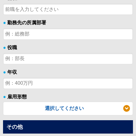
●
勤務先の所属部署
●
役職
●
年収
●
雇用形態
選択してください
その他