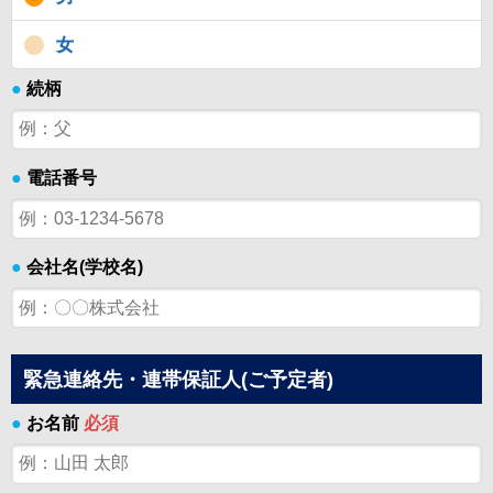
女
●
続柄
●
電話番号
●
会社名(学校名)
緊急連絡先・連帯保証人(ご予定者)
●
お名前
必須