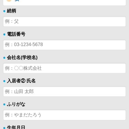
●
続柄
●
電話番号
●
会社名(学校名)
●
入居者② 氏名
●
ふりがな
●
生年月日