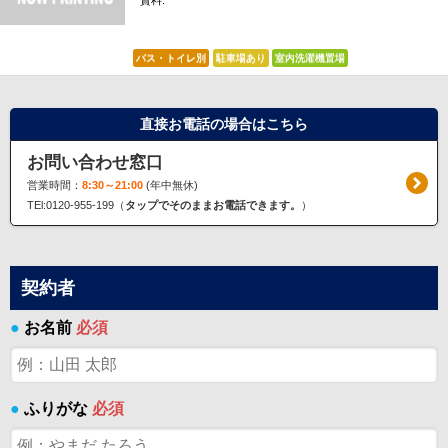
賃料:
*****
バス・トイレ別
駐車場あり
室内洗濯機置場
直接お電話の場合はこちら
お問い合わせ窓口
営業時間：
8:30～21:00
(年中無休)
TEl:0120-955-199（
タップでそのままお電話できます。
）
契約者
●
お名前
必須
●
ふりがな
必須