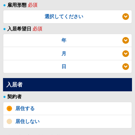
●
雇用形態
必須
選択してください
●
入居希望日
必須
年
月
日
入居者
●
契約者
居住する
居住しない