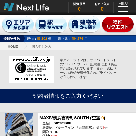
閲覧履歴
お気に入り
0
0
登録物件数
建物：
86,102
棟
部屋数：
484,576
戸
HOME
個人申し込み
ネクストライフは、サイバートラスト
のSSL/TLS サーバー証明書により実在
性が認証されています。また、SSL ペ
ージは通信が暗号化されプライバシー
が守られています。
契約者情報をご入力ください
MAXIV横浜吉野町SOUTH (空室
0
)
更新日:
2026/08/08
最寄駅: ブルーライン 『吉野町駅』 徒歩
9
分
間取り: 1K