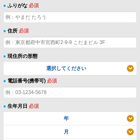
●
ふりがな
必須
●
住所
必須
●
現住所の形態
選択してください
●
電話番号(携帯可)
必須
●
生年月日
必須
年
月