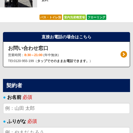
賃料:
*****
バス・トイレ別
室内洗濯機置場
フローリング
直接お電話の場合はこちら
お問い合わせ窓口
営業時間：
8:30～21:00
(年中無休)
TEl:0120-955-199（
タップでそのままお電話できます。
）
契約者
●
お名前
必須
●
ふりがな
必須