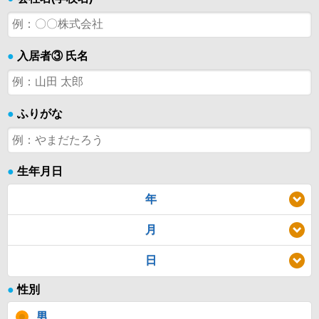
●
入居者③ 氏名
●
ふりがな
●
生年月日
年
月
日
●
性別
男