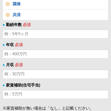
国保
共済
●
勤続年数
必須
●
年収
必須
●
月収
必須
●
家賃補助(住宅手当)
※家賃補助が無い場合は「なし」と記載ください。