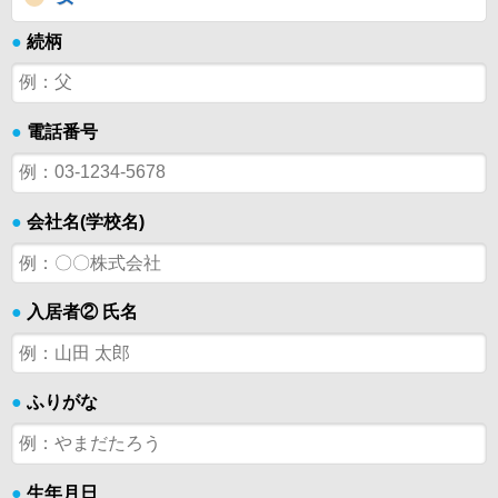
●
続柄
●
電話番号
●
会社名(学校名)
●
入居者② 氏名
●
ふりがな
●
生年月日