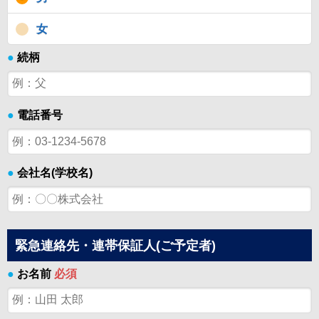
女
●
続柄
●
電話番号
●
会社名(学校名)
緊急連絡先・連帯保証人(ご予定者)
●
お名前
必須