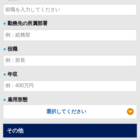
●
勤務先の所属部署
●
役職
●
年収
●
雇用形態
選択してください
その他