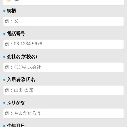
●
続柄
●
電話番号
●
会社名(学校名)
●
入居者② 氏名
●
ふりがな
●
生年月日