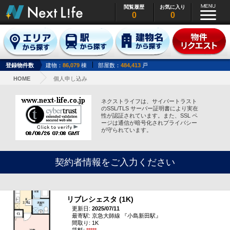
閲覧履歴
お気に入り
0
0
登録物件数
建物：
86,079
棟
部屋数：
484,413
戸
HOME
個人申し込み
ネクストライフは、サイバートラスト
のSSL/TLS サーバー証明書により実在
性が認証されています。また、SSL ペ
ージは通信が暗号化されプライバシー
が守られています。
契約者情報をご入力ください
リブレシェスタ (1K)
更新日:
2025/07/11
最寄駅: 京急大師線 『小島新田駅』
間取り: 1K