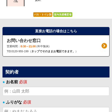
賃料:
*****
バス・トイレ別
室内洗濯機置場
直接お電話の場合はこちら
お問い合わせ窓口
営業時間：
8:30～21:00
(年中無休)
TEl:0120-955-199（
タップでそのままお電話できます。
）
契約者
●
お名前
必須
●
ふりがな
必須