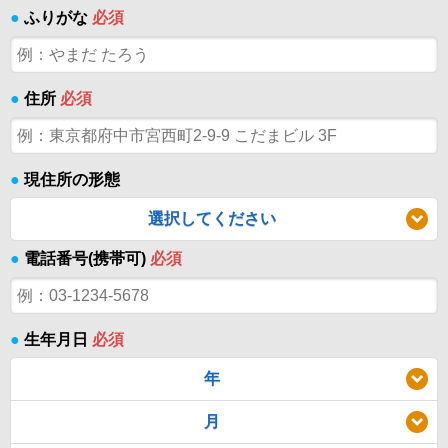
●
ふりがな
必須
●
住所
必須
●
現住所の形態
選択してください
●
電話番号(携帯可)
必須
●
生年月日
必須
年
月