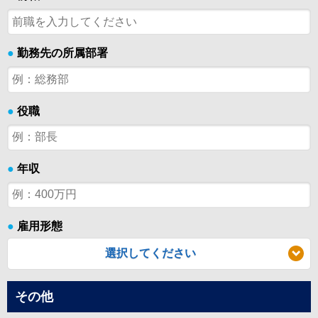
●
勤務先の所属部署
●
役職
●
年収
●
雇用形態
選択してください
その他