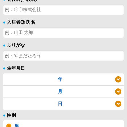
●
入居者③ 氏名
●
ふりがな
●
生年月日
年
月
日
●
性別
男