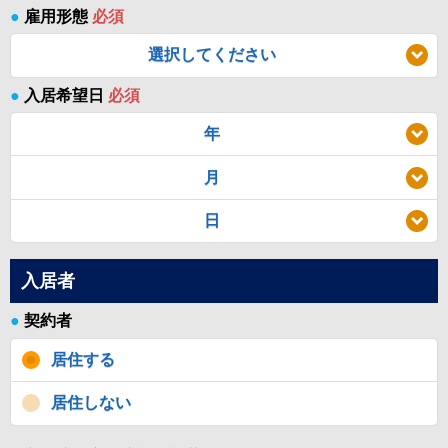
●
雇用形態
必須
選択してください
●
入居希望日
必須
年
月
日
入居者
●
契約者
居住する
居住しない