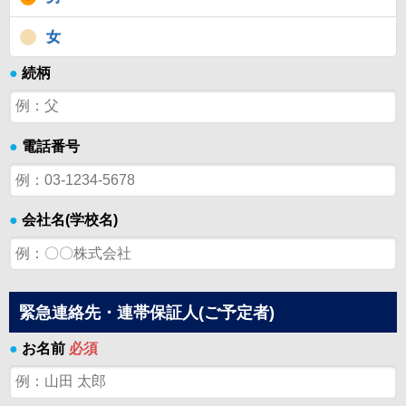
女
●
続柄
●
電話番号
●
会社名(学校名)
緊急連絡先・連帯保証人(ご予定者)
●
お名前
必須