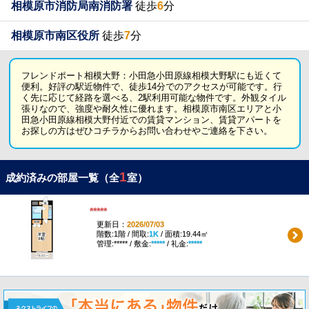
相模原市消防局南消防署
徒歩
6
分
相模原市南区役所
徒歩
7
分
フレンドポート相模大野：小田急小田原線相模大野駅にも近くて
便利。好評の駅近物件で、徒歩14分でのアクセスが可能です。行
く先に応じて経路を選べる、2駅利用可能な物件です。外観タイル
張りなので、強度や耐久性に優れます。相模原市南区エリアと小
田急小田原線相模大野付近での賃貸マンション、賃貸アパートを
お探しの方はぜひコチラからお問い合わせやご連絡を下さい。
1
成約済みの部屋一覧（全
室）
*****
更新日：
2026/07/03
階数:1階 / 間取:
1K
/ 面積:19.44㎡
管理:***** / 敷金:
*****
/ 礼金:
*****