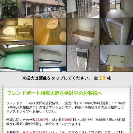
13
※拡大は画像をタップしてください。
全
枚
フレンドポート相模大野を検討中のお客様へ
フレンドポート相模大野の賃貸情報。（空室0件）2026年8月06日更新。1991年築
（神奈川県相模原市）の賃貸マンションです。神奈川県相模原市のお部屋探しは
ネクストライフへお任せください。
年間お問い合わせ数
22,000
件、成約数
5,000
件以上の弊社が、地域最大級の物件情
報から最新の物件情報をご紹介させていただきます。
お客様の「
今から見に行きたい！
」にも、できるかぎりご対応致します。ぜひお