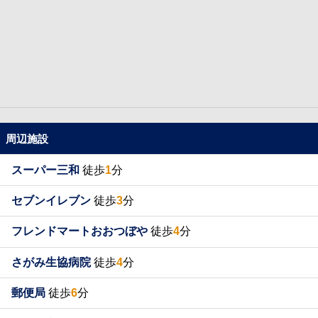
周辺施設
スーパー三和
徒歩
1
分
セブンイレブン
徒歩
3
分
フレンドマートおおつぼや
徒歩
4
分
さがみ生協病院
徒歩
4
分
郵便局
徒歩
6
分