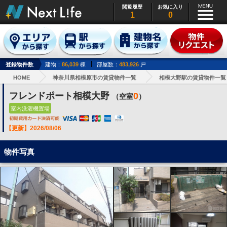
閲覧履歴
お気に入り
1
0
登録物件数
建物：
86,039
棟
部屋数：
483,926
戸
HOME
神奈川県相模原市の賃貸物件一覧
相模大野駅の賃貸物件一覧
フレンドポート相模大野
0
（空室
）
室内洗濯機置場
【更新】2026/08/06
物件写真