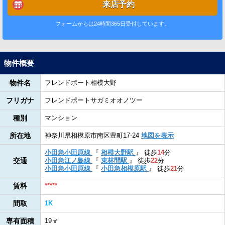
来店予約
フォームからは24時間365日受付しています。
物件概要
物件名
フレンドポート相模大野
フリガナ
フレンドポートサガミオオノツー
種別
マンション
所在地
神奈川県相模原市南区豊町17-24
地図を表示
小田急小田原線
『
相模大野駅
』
徒歩
14
分
交通
小田急江ノ島線
『
東林間駅
』
徒歩
22
分
小田急小田原線
『
小田急相模原駅
』
徒歩
21
分
賃料
*****
間取
1K
専有面積
19㎡