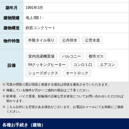
築年月
1991年3月
建物階建
地上3階 / -
建物構造
鉄筋コンクリート
外観タイル張り
公共排水
公営水道
物件特徴
室内洗濯機置場
バルコニー
都市ガス
IHクッキングヒーター
コンロ１口
エアコン
設備
シューズボックス
オートロック
写真や間取り図が現状と相違する場合は現状を優先させていただきます。
掲載している物件が万が一ご成約の場合はご了承ください。
駐車場、バイク置場、駐輪場の正確な空き状況についてお問い合わせいただければ
助かります。
こちら以外にも空室がある場合がございます。お電話かメールにてお気軽にご連絡
ください。
各種お手続き（建物）