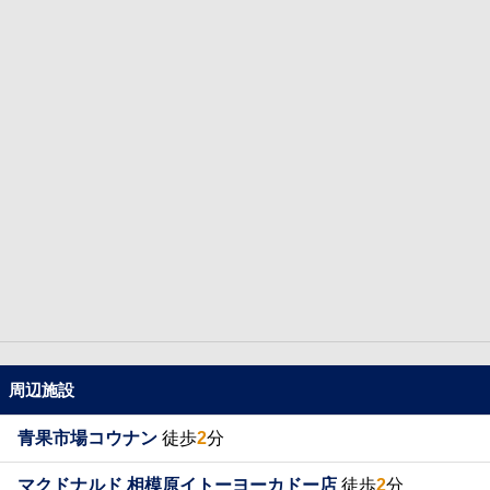
周辺施設
青果市場コウナン
徒歩
2
分
マクドナルド 相模原イトーヨーカドー店
徒歩
2
分