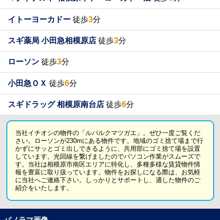
イトーヨーカドー
徒歩
3
分
スギ薬局 小田急相模原店
徒歩
3
分
ローソン
徒歩
3
分
小田急ＯＸ
徒歩
6
分
スギドラッグ 相模原南台店
徒歩
6
分
当社イチオシの物件の「ルパルクマツガエ」。ぜひ一度ご覧くだ
さい。ローソンが230mにある物件です。地域のゴミ捨て場まで行
かずにサッとゴミ出しできるように、共用部にゴミ捨て場を設置
しています。光回線を繋げましたのでパソコン作業がスムーズで
す。当社は相模原市南区エリアに特化し、多種多様な賃貸物件情
報を豊富に取り扱っています。物件をお探しになる際は、お気軽
に当社へご連絡下さい。しっかりとサポートし、適した物件のご
紹介をいたします。
パノラマ画像