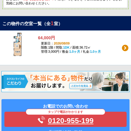
気軽にお問い合わせください。
1
この物件の空室一覧（全
室）
64,000円
更新日：
2026/08/09
階数:1階 / 間取:
1DK
/ 面積:36.72㎡
管理:3,000円 / 敷金:
1.0ヶ月
/ 礼金:
1.0ヶ月
お電話でのお問い合わせ
タップで電話がかかります
0120-955-199