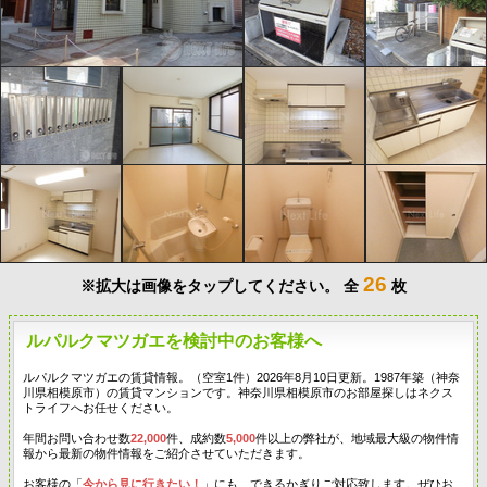
26
※拡大は画像をタップしてください。
全
枚
ルパルクマツガエを検討中のお客様へ
ルパルクマツガエの賃貸情報。（空室1件）2026年8月10日更新。1987年築（神奈
川県相模原市）の賃貸マンションです。神奈川県相模原市のお部屋探しはネクス
トライフへお任せください。
年間お問い合わせ数
22,000
件、成約数
5,000
件以上の弊社が、地域最大級の物件情
報から最新の物件情報をご紹介させていただきます。
お客様の「
今から見に行きたい！
」にも、できるかぎりご対応致します。ぜひお