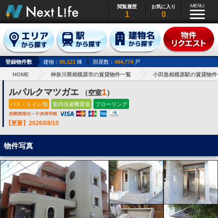
閲覧履歴
お気に入り
1
0
登録物件数
建物：
86,121
棟
部屋数：
484,774
戸
HOME
神奈川県相模原市の賃貸物件一覧
小田急相模原駅の賃貸物件
ルパルクマツガエ
1
（空室
）
バス・トイレ別
室内洗濯機置場
フローリング
【更新】2026/08/10
物件写真