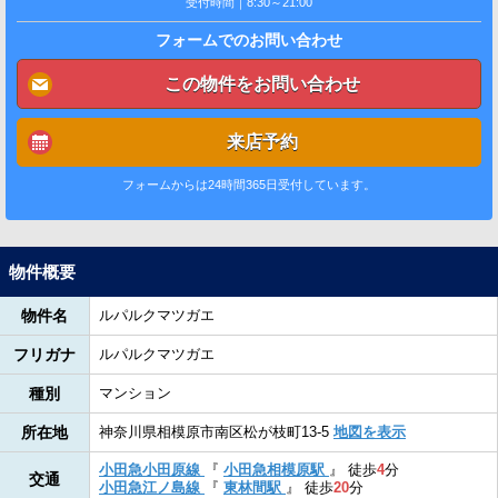
受付時間｜8:30～21:00
フォームでのお問い合わせ
この物件をお問い合わせ
来店予約
フォームからは24時間365日受付しています。
物件概要
物件名
ルパルクマツガエ
フリガナ
ルパルクマツガエ
種別
マンション
所在地
神奈川県相模原市南区松が枝町13-5
地図を表示
小田急小田原線
『
小田急相模原駅
』
徒歩
4
分
交通
小田急江ノ島線
『
東林間駅
』
徒歩
20
分