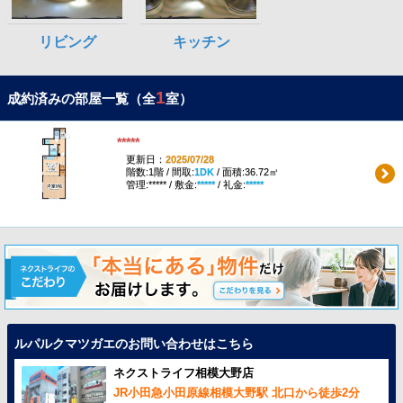
1
成約済みの部屋一覧（全
室）
*****
更新日：
2025/07/28
階数:1階 / 間取:
1DK
/ 面積:36.72㎡
管理:***** / 敷金:
*****
/ 礼金:
*****
ルパルクマツガエのお問い合わせはこちら
ネクストライフ相模大野店
JR小田急小田原線相模大野駅 北口から徒歩2分