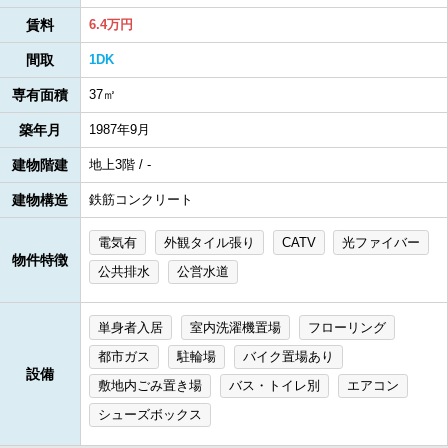
賃料
6.4万円
間取
1DK
専有面積
37㎡
築年月
1987年9月
建物階建
地上3階 / -
建物構造
鉄筋コンクリート
電気有
外観タイル張り
CATV
光ファイバー
物件特徴
公共排水
公営水道
単身者入居
室内洗濯機置場
フローリング
都市ガス
駐輪場
バイク置場あり
設備
敷地内ごみ置き場
バス・トイレ別
エアコン
シューズボックス