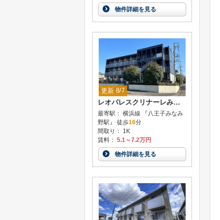
物件詳細を見る
更新 8/7
レオパレスクリナーレみなみ野
最寄駅： 横浜線 『八王子みなみ
野駅』 徒歩
16
分
間取り： 1K
賃料：
5.1～7.2万円
物件詳細を見る