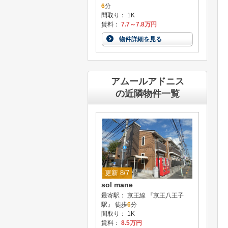
6
分
間取り： 1K
賃料：
7.7～7.8万円
物件詳細を見る
アムールアドニス
の近隣物件一覧
更新 8/7
sol mane
最寄駅： 京王線 『京王八王子
駅』 徒歩
6
分
間取り： 1K
賃料：
8.5万円