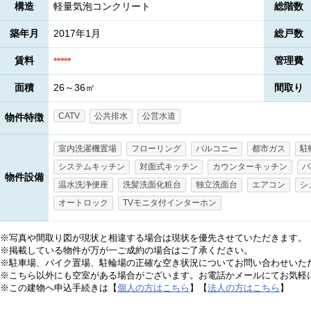
構造
軽量気泡コンクリート
総階数
築年月
2017年1月
総戸数
賃料
管理費
*****
面積
26～36㎡
間取り
CATV
公共排水
公営水道
物件特徴
室内洗濯機置場
フローリング
バルコニー
都市ガス
駐
システムキッチン
対面式キッチン
カウンターキッチン
バ
物件設備
温水洗浄便座
洗髪洗面化粧台
独立洗面台
エアコン
シ
オートロック
TVモニタ付インターホン
※写真や間取り図が現状と相違する場合は現状を優先させていただきます。
※掲載している物件が万が一ご成約の場合はご了承ください。
※駐車場、バイク置場、駐輪場の正確な空き状況についてお問い合わせいた
※こちら以外にも空室がある場合がございます。お電話かメールにてお気軽
※この建物へ申込手続きは【
個人の方はこちら
】【
法人の方はこちら
】