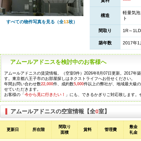
賃料
*****
軽量気泡
構造
ト
すべての物件写真を見る（全
13
枚）
間取り
1R～1LD
築年数
2017年
アムールアドニスを検討中のお客様へ
アムールアドニスの賃貸情報。（空室0件）2026年8月07日更新。2017
す。東京都八王子市のお部屋探しはネクストライフへお任せください。
年間お問い合わせ数
22,000
件、成約数
5,000
件以上の弊社が、地域最大級
せていただきます。
お客様の「
今から見に行きたい！
」にも、できるかぎりご対応致します。
アムールアドニスの空室情報【全
0
室】
間取り
敷金
更新日
所在階
賃料
管理費
面積
礼金