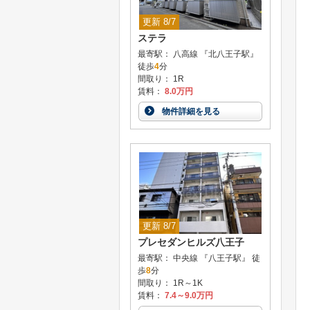
更新 8/7
ステラ
最寄駅： 八高線 『北八王子駅』
徒歩
4
分
間取り： 1R
賃料：
8.0万円
物件詳細を見る
更新 8/7
プレセダンヒルズ八王子
最寄駅： 中央線 『八王子駅』 徒
歩
8
分
間取り： 1R～1K
賃料：
7.4～9.0万円