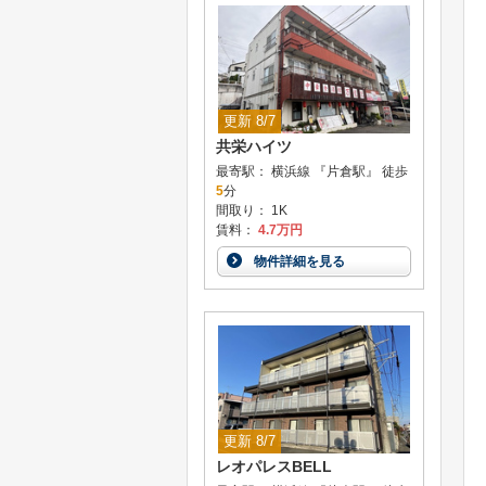
更新 8/7
共栄ハイツ
最寄駅： 横浜線 『片倉駅』 徒歩
5
分
間取り： 1K
賃料：
4.7万円
物件詳細を見る
更新 8/7
レオパレスBELL