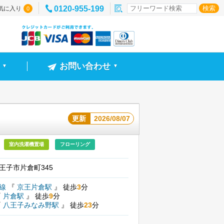
0120-955-199
気に入り
0
お問い合わせ
▼
▼
更新
2026/08/07
室内洗濯機置場
フローリング
王子市片倉町345
尾線
『
京王片倉駅
』
徒歩
3
分
『
片倉駅
』
徒歩
9
分
『
八王子みなみ野駅
』
徒歩
23
分