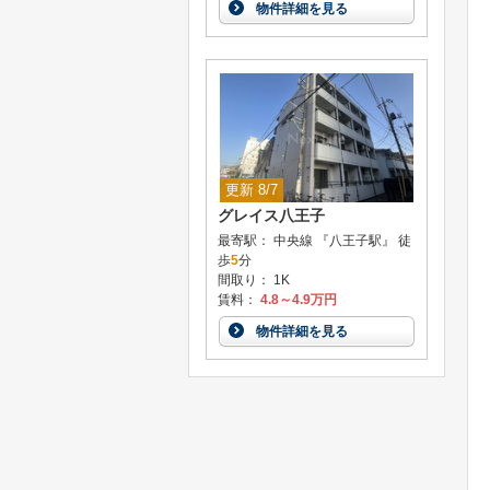
物件詳細を見る
更新 8/7
グレイス八王子
最寄駅： 中央線 『八王子駅』 徒
歩
5
分
間取り： 1K
賃料：
4.8～4.9万円
物件詳細を見る