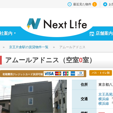
最近見た物件
お
1
社案内
店舗案内
▼
»
京王片倉駅の賃貸物件一覧
»
アムールアドニス
アムールアドニス（空室
0
室）
バス・トイレ別
初期費用クレジットカード決済可能
住所
東京都八
京王高
交通
横浜線
横浜線