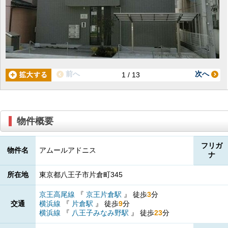
前へ
次へ
1 / 13
物件概要
フリガ
物件名
アムールアドニス
ナ
所在地
東京都八王子市片倉町345
京王高尾線
『
京王片倉駅
』
徒歩
3
分
交通
横浜線
『
片倉駅
』
徒歩
9
分
横浜線
『
八王子みなみ野駅
』
徒歩
23
分