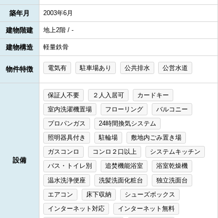
築年月
2003年6月
建物階建
地上2階 / -
建物構造
軽量鉄骨
電気有
駐車場あり
公共排水
公営水道
物件特徴
保証人不要
２人入居可
カードキー
室内洗濯機置場
フローリング
バルコニー
プロパンガス
24時間換気システム
照明器具付き
駐輪場
敷地内ごみ置き場
ガスコンロ
コンロ２口以上
システムキッチン
設備
バス・トイレ別
追焚機能浴室
浴室乾燥機
温水洗浄便座
洗髪洗面化粧台
独立洗面台
エアコン
床下収納
シューズボックス
インターネット対応
インターネット無料