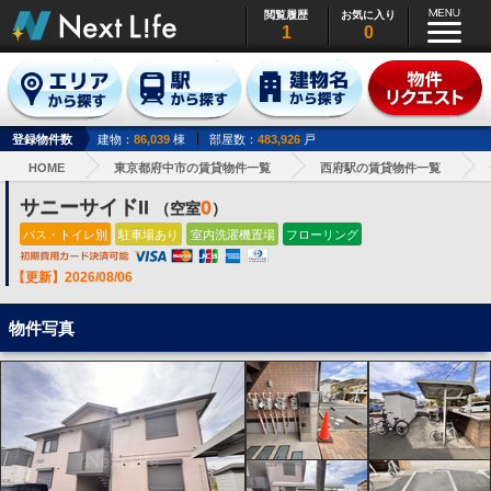
閲覧履歴
お気に入り
1
0
登録物件数
建物：
86,039
棟
部屋数：
483,926
戸
HOME
東京都府中市の賃貸物件一覧
西府駅の賃貸物件一覧
サニーサイドII
0
（空室
）
バス・トイレ別
駐車場あり
室内洗濯機置場
フローリング
【更新】2026/08/06
物件写真