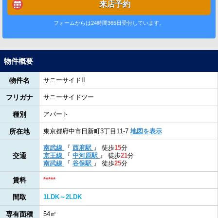
来店予約
フォームからは24時間365日受付しています。
物件概要
物件名
サニーサイドII
フリガナ
サニーサイドツー
種別
アパート
所在地
東京都府中市日新町3丁目11-7
地図を表示
南武線
『
西府駅
』
徒歩
15
分
交通
京王線
『
中河原駅
』
徒歩
21
分
南武線
『
谷保駅
』
徒歩
25
分
賃料
*****
間取
1LDK～2LDK
専有面積
54㎡