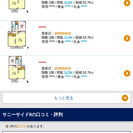
階数:1階 / 間取:
1LDK
/ 面積:53.76㎡
管理:***** / 敷金:
*****
/ 礼金:
*****
*****
更新日：
2026/04/19
階数:1階 / 間取:
1LDK
/ 面積:53.76㎡
管理:***** / 敷金:
*****
/ 礼金:
*****
*****
更新日：
2026/04/19
階数:1階 / 間取:
1LDK
/ 面積:53.76㎡
管理:***** / 敷金:
*****
/ 礼金:
*****
もっと見る
サニーサイドIIの口コミ・評判
全
1
件の
口コミ
があります。