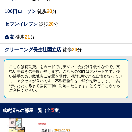
100円ローソン
徒歩
20
分
セブンイレブン
徒歩
20
分
西友
徒歩
21
分
クリーニング長生社国立店
徒歩
26
分
こちらは初期費用をカードでお支払いいただける物件なので、支
払い手続きの手間が省けます。こちらの物件はアパートです。使
い勝手の良い敷地内ごみ置き場付。2駅利用できる立地となってい
て、アクセスが良いです。不動産物件をご紹介を致します。ご納
得いただけるまで親切丁寧に対応いたします。どうぞこちらから
ご利用ください。
5
成約済みの部屋一覧（全
室）
*****
更新日：
2025/11/22