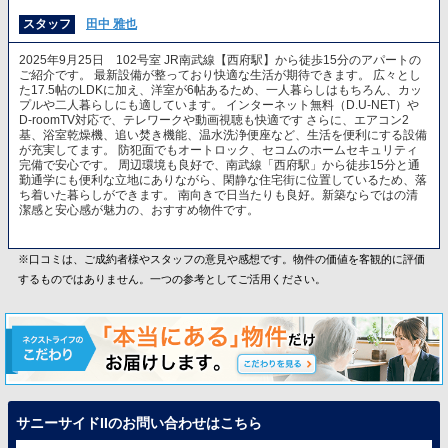
スタッフ
田中 雅也
2025年9月25日 102号室 JR南武線【西府駅】から徒歩15分のアパートの
ご紹介です。 最新設備が整っており快適な生活が期待できます。 広々とし
た17.5帖のLDKに加え、洋室が6帖あるため、一人暮らしはもちろん、カッ
プルや二人暮らしにも適しています。 インターネット無料（D.U-NET）や
D-roomTV対応で、テレワークや動画視聴も快適です さらに、エアコン2
基、浴室乾燥機、追い焚き機能、温水洗浄便座など、生活を便利にする設備
が充実してます。 防犯面でもオートロック、セコムのホームセキュリティ
完備で安心です。 周辺環境も良好で、南武線「西府駅」から徒歩15分と通
勤通学にも便利な立地にありながら、閑静な住宅街に位置しているため、落
ち着いた暮らしができます。 南向きで日当たりも良好。新築ならではの清
潔感と安心感が魅力の、おすすめ物件です。
※口コミは、ご成約者様やスタッフの意見や感想です。物件の価値を客観的に評価
するものではありません。一つの参考としてご活用ください。
サニーサイドIIのお問い合わせはこちら