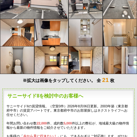
21
※拡大は画像をタップしてください。
全
枚
サニーサイドIIを検討中のお客様へ
サニーサイドIIの賃貸情報。（空室0件）2026年8月06日更新。2003年築（東京都
府中市）の賃貸アパートです。東京都府中市のお部屋探しはネクストライフへお
任せください。
年間お問い合わせ数
22,000
件、成約数
5,000
件以上の弊社が、地域最大級の物件情
報から最新の物件情報をご紹介させていただきます。
お客様の「
今から見に行きたい！
」にも、できるかぎりご対応致します。ぜひお