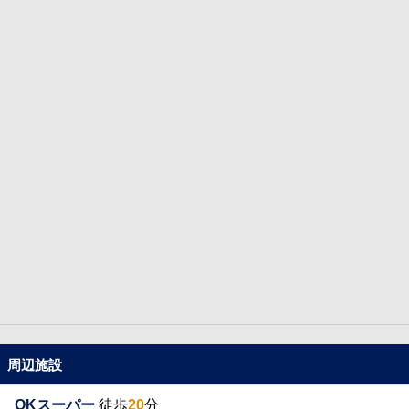
周辺施設
OKスーパー
徒歩
20
分