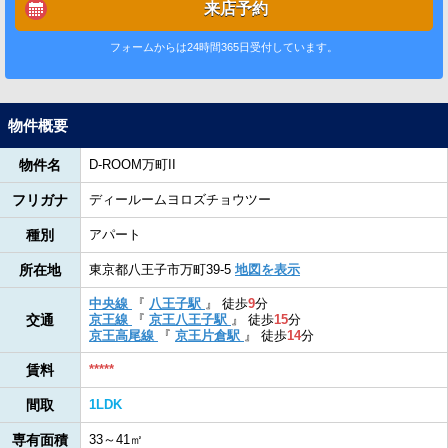
来店予約
フォームからは24時間365日受付しています。
物件概要
物件名
D-ROOM万町II
フリガナ
ディールームヨロズチョウツー
種別
アパート
所在地
東京都八王子市万町39-5
地図を表示
中央線
『
八王子駅
』
徒歩
9
分
交通
京王線
『
京王八王子駅
』
徒歩
15
分
京王高尾線
『
京王片倉駅
』
徒歩
14
分
賃料
*****
間取
1LDK
専有面積
33～41㎡