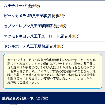
八王子オーパ
徒歩
8
分
ビックカメラ JR八王子駅店
徒歩
8
分
セブンイレブン八王子駅南店
徒歩
9
分
マツモトキヨシ八王子ユーロード店
徒歩
10
分
ドンキホーテ八王子駅前店
徒歩
10
分
カード決済は、月々の家賃や初期費用支払いのわずらわしさを解
消してくれます。こちらの物件はアパートです。建物の共用部に
ゴミ置き場があるので、外部の人にゴミを見られるなどのトラブ
ルも減らせます。八王子市エリアにある賃貸情報のことなら、地
域に密着した当社へお任せ下さい。当社は、多種多様な賃貸情報
を取り扱っております。ご要望や不明な点などございましたら、
お気軽にご連絡下さい。
7
成約済みの部屋一覧（全
室）