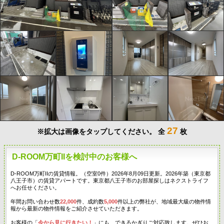
27
※拡大は画像をタップしてください。
全
枚
D-ROOM万町IIを検討中のお客様へ
D-ROOM万町IIの賃貸情報。（空室0件）2026年8月09日更新。2026年築（東京都
八王子市）の賃貸アパートです。東京都八王子市のお部屋探しはネクストライフ
へお任せください。
年間お問い合わせ数
22,000
件、成約数
5,000
件以上の弊社が、地域最大級の物件情
報から最新の物件情報をご紹介させていただきます。
お客様の「
今から見に行きたい！
」にも、できるかぎりご対応致します。ぜひお