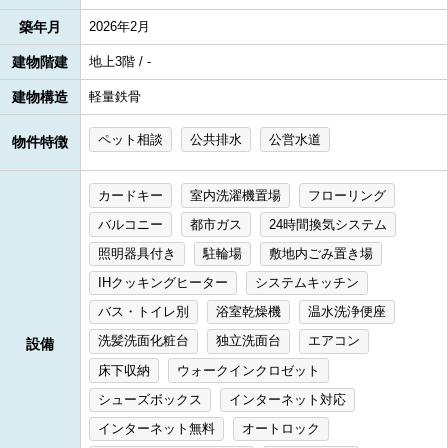
築年月
2026年2月
建物階建
地上3階 / -
建物構造
軽量鉄骨
ペット相談
公共排水
公営水道
物件特徴
カードキー
室内洗濯機置場
フローリング
バルコニー
都市ガス
24時間換気システム
照明器具付き
駐輪場
敷地内ごみ置き場
IHクッキングヒーター
システムキッチン
バス・トイレ別
浴室乾燥機
温水洗浄便座
洗髪洗面化粧台
独立洗面台
エアコン
設備
床下収納
ウォークインクロゼット
シューズボックス
インターネット対応
インターネット無料
オートロック