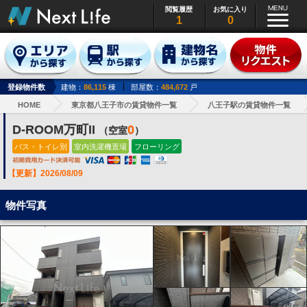
閲覧履歴
お気に入り
1
0
登録物件数
建物：
86,115
棟
部屋数：
484,672
戸
HOME
東京都八王子市の賃貸物件一覧
八王子駅の賃貸物件一覧
D-ROOM万町II
0
（空室
）
バス・トイレ別
室内洗濯機置場
フローリング
【更新】2026/08/09
物件写真