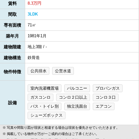
賃料
8.3万円
間取
3LDK
専有面積
71㎡
築年月
1981年1月
建物階建
地上3階 / -
建物構造
鉄骨造
公共排水
公営水道
物件特徴
室内洗濯機置場
バルコニー
プロパンガス
ガスコンロ
コンロ２口以上
コンロ３口
設備
バス・トイレ別
独立洗面台
エアコン
シューズボックス
写真や間取り図が現状と相違する場合は現状を優先させていただきます。
掲載している物件が万が一ご成約の場合はご了承ください。