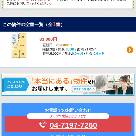
気軽にお問い合わせください。
1
この物件の空室一覧（全
室）
83,000円
更新日：
2026/08/07
階数:3階 / 間取:
3LDK
/ 面積:71.02㎡
管理:6,000円 / 敷金:
0.0ヶ月
/ 礼金:
0.0ヶ月
お電話でのお問い合わせ
タップで電話がかかります
04-7197-7260