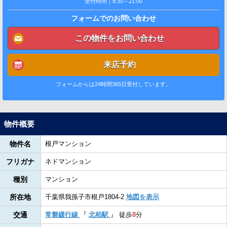
受付時間｜8:30～21:00
フォームでのお問い合わせ
この物件をお問い合わせ
来店予約
フォームからは24時間365日受付しています。
物件概要
物件名
根戸マンション
フリガナ
ネドマンション
種別
マンション
所在地
千葉県我孫子市根戸1804-2
地図を表示
交通
常磐緩行線
『
北柏駅
』
徒歩
8
分