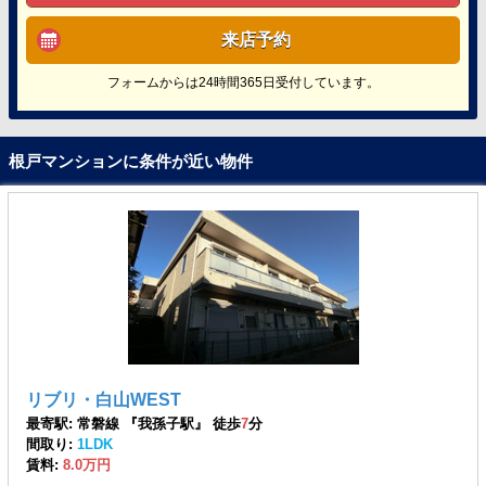
来店予約
フォームからは24時間365日受付しています。
根戸マンションに条件が近い物件
リブリ・白山WEST
最寄駅: 常磐線 『我孫子駅』 徒歩
7
分
間取り:
1LDK
賃料:
8.0万円