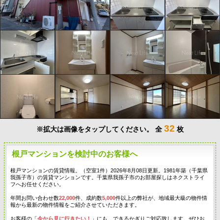
32
※拡大は画像をタップしてください。
全
枚
根戸マンションを検討中のお客様へ
根戸マンションの賃貸情報。（空室1件）2026年8月08日更新。1981年築（千葉県
我孫子市）の賃貸マンションです。千葉県我孫子市のお部屋探しはネクストライ
フへお任せください。
年間お問い合わせ数
22,000
件、成約数
5,000
件以上の弊社が、地域最大級の物件情
報から最新の物件情報をご紹介させていただきます。
お客様の「
今から見に行きたい！
」にも、できるかぎりご対応致します。ぜひお