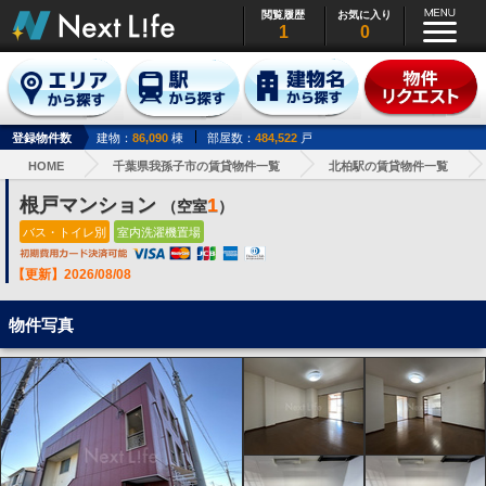
閲覧履歴
お気に入り
1
0
登録物件数
建物：
86,090
棟
部屋数：
484,522
戸
HOME
千葉県我孫子市の賃貸物件一覧
北柏駅の賃貸物件一覧
根戸マンション
1
（空室
）
バス・トイレ別
室内洗濯機置場
【更新】2026/08/08
物件写真