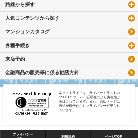
路線から探す
click to expand contents
人気コンテンツから探す
click to expand contents
マンションカタログ
各種手続き
click to expand contents
来店予約
金融商品の販売等に係る勧誘方針
ネクストライフは、サイバートラストの
SSL/TLS サーバー証明書により実在性が
認証されています。また、SSL ページは
通信が暗号化されプライバシーが守られ
ています。
プライバシー
利用規約
ページTOP