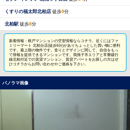
くすりの福太郎北柏店
徒歩
9
分
北柏駅
徒歩
8
分
新着情報：根戸マンションの空室情報ならコチラ。近くにはファ
ミリーマート 北柏台店(徒歩6分)がありちょっとした買い物に便利
です。最上階の物件です。造りとデザインに関して、自信をもっ
て情報を提供できるマンションです。我孫子市エリアと常磐緩行
線北柏付近での賃貸マンション、賃貸アパートをお探しの方はぜ
ひコチラからお問い合わせやご連絡を下さい。
パノラマ画像