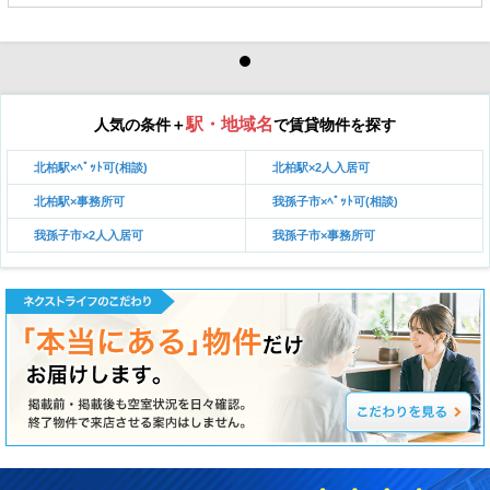
駅・地域名
人気の条件＋
で賃貸物件を探す
北柏駅×ﾍﾟｯﾄ可(相談)
北柏駅×2人入居可
北柏駅×事務所可
我孫子市×ﾍﾟｯﾄ可(相談)
我孫子市×2人入居可
我孫子市×事務所可