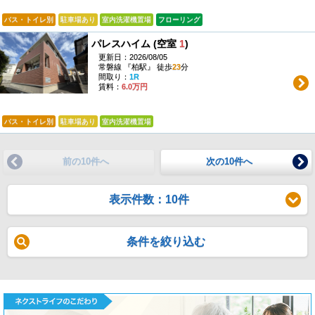
バス・トイレ別
駐車場あり
室内洗濯機置場
フローリング
パレスハイム (空室
1
)
更新日：2026/08/05
常磐線 『柏駅』 徒歩
23
分
間取り：
1R
賃料：
6.0万円
バス・トイレ別
駐車場あり
室内洗濯機置場
前の10件へ
次の10件へ
表示件数：10件
条件を絞り込む