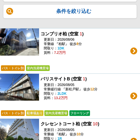
条件を絞り込む
コンブリオ柏 (空室
1
)
更新日：2026/08/06
常磐線 『柏駅』 徒歩
8
分
間取り：
1DK
賃料：
7.2万円
バス・トイレ別
室内洗濯機置場
バリスサイトB (空室
1
)
更新日：2026/08/05
常磐緩行線 『新松戸駅』 徒歩
12
分
間取り：
2LDK
賃料：
13.2万円
バス・トイレ別
駐車場あり
室内洗濯機置場
フローリング
クレセントコート柏 (空室
10
)
更新日：2026/08/05
常磐線 『柏駅』 徒歩
10
分
間取り：
1R