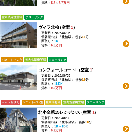
賃料：
5.5～5.7万円
室内洗濯機置場
フローリング
ヴィラ北柏 (空室
1
)
更新日：2026/08/05
常磐緩行線 『北柏駅』 徒歩
11
分
間取り：
1K
賃料：
6.5万円
バス・トイレ別
室内洗濯機置場
フローリング
コンフォールコートII (空室
1
)
更新日：2026/08/05
常磐緩行線 『北柏駅』 徒歩
18
分
間取り：
1LDK
賃料：
9.3万円
ペット相談可
バス・トイレ別
駐車場あり
室内洗濯機置場
フローリング
北小金第15レジデンス (空室
1
)
更新日：2026/08/05
常磐緩行線 『北小金駅』 徒歩
18
分
間取り：
1K～1DK
賃料：
5.2万円