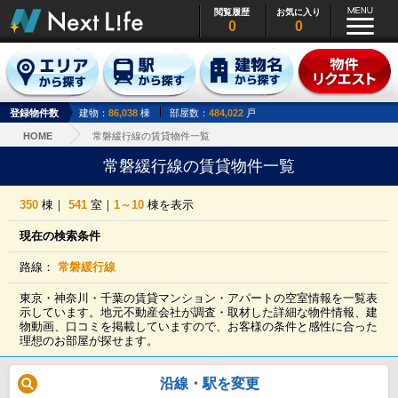
閲覧履歴
お気に入り
0
0
登録物件数
建物：
86,038
棟
部屋数：
484,022
戸
HOME
常磐緩行線の賃貸物件一覧
常磐緩行線の賃貸物件一覧
350
棟｜
541
室｜
1～10
棟を表示
現在の検索条件
路線：
常磐緩行線
東京・神奈川・千葉の賃貸マンション・アパートの空室情報を一覧表
示しています。地元不動産会社が調査・取材した詳細な物件情報、建
物動画、口コミを掲載していますので、お客様の条件と感性に合った
理想のお部屋が探せます。
沿線・駅を変更