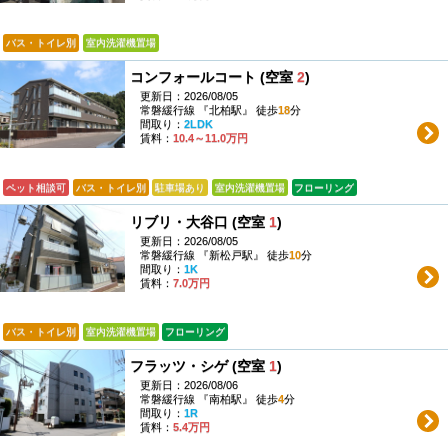
バス・トイレ別
室内洗濯機置場
コンフォールコート (空室
2
)
更新日：2026/08/05
常磐緩行線 『北柏駅』 徒歩
18
分
間取り：
2LDK
賃料：
10.4～11.0万円
ペット相談可
バス・トイレ別
駐車場あり
室内洗濯機置場
フローリング
リブリ・大谷口 (空室
1
)
更新日：2026/08/05
常磐緩行線 『新松戸駅』 徒歩
10
分
間取り：
1K
賃料：
7.0万円
バス・トイレ別
室内洗濯機置場
フローリング
フラッツ・シゲ (空室
1
)
更新日：2026/08/06
常磐緩行線 『南柏駅』 徒歩
4
分
間取り：
1R
賃料：
5.4万円